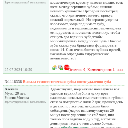
косметическую красоту навести можно: есть
Зарегистрированный пользователь
щель между верхними зубами, нижние
немного кривоваты. Ортодонт посмотрел,
сказал, что критичного ничего, прикус
нижний нормальный . Но верхняя уздечка
коротковат, когда поднимает губу,
поднимается и верхняя десна.рекомендовал
ее подрезать и поставить пластинку, чтобы
стянуть два верхних зуба,чтобы
минимизировать между ними щель. Нижние
зубы сказал уже брикетами формировать
после 14. Сын очень боится зубных врачей,
насколько оправдано хирургическое
вмешательство?
25.07.2024 10:59
Ответов:
0
; Комментариев:
1
»»»
№1118338
Выпала гемостатическая губка после удаления зуба
Алексей
Здравствуйте, подскажите пожалуйста вот
Муж., 29 лет.
удалили верхний зуб, и в лунку врач
Россия Москва
наложила несколько гемостатических губок и
сказала потерпеть с ними 2 дня, прошёл день
Зарегистрированный пользователь
и до сих пор все рекомендации были
соблюдены(марлю выплюнул спустя 20
минут после удаления, не ел 2 часа, пил
только прохладную воду и тд), в этот же
день лунка часа 2 очень сильно болела,
выпил
обезболивающее
- прошло, поднялась