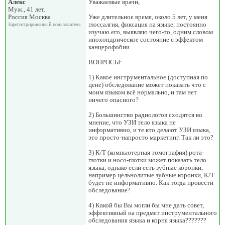
Алекс
Уважаемые врачи,
Муж., 41 лет.
Россия Москва
Уже длительное время, около 5 лет, у меня
глоссалгия, фиксация на языке, постоянно
Зарегистрированный пользователь
изучаю его, выявляю чего-то, одним словом
ипохондрическое состояние с эффектом
канцерофобии.
ВОПРОСЫ:
1) Какое инструментальное (доступная по
цене) обследование может показать что с
моим языком всё нормально, и там нет
ничего опасного?
2) Большинство радиологов сходятся во
мнение, что УЗИ тело языка не
информативно, и те кто делают УЗИ языка,
это просто-напросто маркетинг. Так ли это?
3) К/Т (компьютерная томография) рота-
глотки и носо-глотки может показать тело
языка, однако если есть зубные коронки,
например цельнолитые зубные коронки, К/Т
будет не информативно. Как тогда провести
обследование?
4) Какой бы Вы могли бы мне дать совет,
эффективный на предмет инструментального
обследования языка и корня языка???????