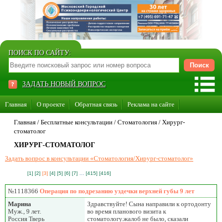
ПОИСК ПО САЙТУ:
ЗАДАТЬ НОВЫЙ ВОПРОС
Главная
О проекте
Обратная связь
Реклама на сайте
Стать консультантом нашего сайта
Главная
/ Бесплатные консультации /
Стоматология
/
Хирург-
стоматолог
Суперакция «Каждому врачу свой сайт»
ХИРУРГ-СТОМАТОЛОГ
Задать вопрос в консультации «Стоматология/Хирург-стоматолог»
[1]
[2]
[3]
[4]
[5]
[6]
[7]
…
[415]
[416]
№1118366
Операция по подрезанию уздечки верхней губы 9 лет
Марина
Здравствуйте! Сына направили к ортодонту
Муж., 9 лет.
во время планового визита к
Россия Тверь
стоматологу.жалоб не было, сказали