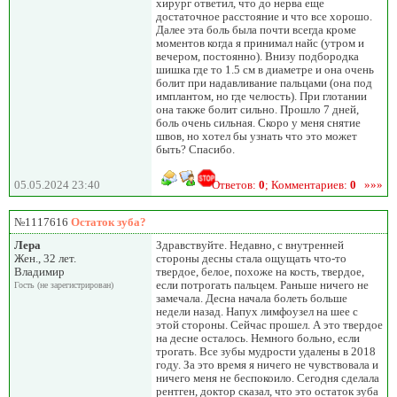
хирург ответил, что до нерва еще
достаточное расстояние и что все хорошо.
Далее эта боль была почти всегда кроме
моментов когда я принимал найс (утром и
вечером, постоянно). Внизу подбородка
шишка где то 1.5 см в диаметре и она очень
болит при надавливание пальцами (она под
имплантом, но где челюсть). При глотании
она также болит сильно. Прошло 7 дней,
боль очень сильная. Скоро у меня снятие
швов, но хотел бы узнать что это может
быть? Спасибо.
05.05.2024 23:40
Ответов:
0
; Комментариев:
0
»»»
№1117616
Остаток зуба?
Лера
Здравствуйте. Недавно, с внутренней
Жен., 32 лет.
стороны десны стала ощущать что-то
Владимир
твердое, белое, похоже на кость, твердое,
если потрогать пальцем. Раньше ничего не
Гость (не зарегистрирован)
замечала. Десна начала болеть больше
недели назад. Напух лимфоузел на шее с
этой стороны. Сейчас прошел. А это твердое
на десне осталось. Немного больно, если
трогать. Все зубы мудрости удалены в 2018
году. За это время я ничего не чувствовала и
ничего меня не беспокоило. Сегодня сделала
рентген, доктор сказал, что это остаток зуба