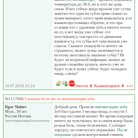
температура до 38.6, но в этот же день
спала. И вот сейчас когда прошли уже сутки,
заметил что одна их губок прям сильно из
лунки выпирает, хочет прям вывалиться, я ее
языком проталкивал обратно, и это при
условии что с удаления зуба я ничего почти
не ел, и вот когда уже сейчас сел
поесть(кашу), там просто от движения
языком и тд эта губка всё таки выпала уже
совсем. Скажите пожалуйста ничего ли
страшного, может лунка затягивается и
поэтому вытолкнула лишнюю губку? Не
будет ли вторичной инфекции, можно ли
дальше спокойно кушать, ничего уже не
будет если в лунку сейчас будет попадать
пища, слюна?
19.07.2024 21:24
Ответов:
0
; Комментариев:
0
»»»
№1117666
Сильная боль после имплантации зуба
Ilgor Sluhov
Добрый день. Провели
имплантацию зуба
.
Муж., 39 лет.
Зуб был удален 3 месяца назад, и спустя 3
Россия Москва
месяца поставили иплант. Во время операции
ничего не чувствовал, но в самом конце была
Зарегистрированный пользователь
резкая боль, очень болезненно. Сообщил
хирургу, он ответил все нормально.
После
операции
сделали контрольный снимок,