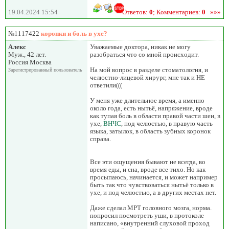
19.04.2024 15:54
Ответов:
0
; Комментариев:
0
»»»
№1117422
коронки и боль в ухе?
Алекс
Уважаемые доктора, никак не могу
Муж., 42 лет.
разобраться что со мной происходит.
Россия Москва
На мой вопрос в разделе стоматология, и
Зарегистрированный пользователь
челюстно-лицевой хирург, мне так и НЕ
ответили(((
У меня уже длительное время, а именно
около года, есть нытьё, напряжение, вроде
как тупая боль в области правой части шеи, в
ухе,
ВНЧС
, под челюстью, в правую часть
языка, затылок, в область зубных коронок
справа.
Все эти ощущения бывают не всегда, во
время еды, и сна, вроде все тихо. Но как
просыпаюсь, начинается, и может например
быть так что чувствоваться нытьё только в
ухе, и под челюстью, а в других местах нет.
Даже сделал МРТ головного мозга, норма.
попросил посмотреть уши, в протоколе
написано, «внутренний слуховой проход