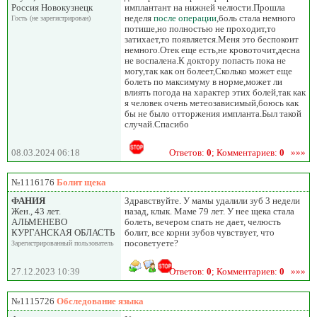
Россия Новокузнецк
имплантант на нижней челюсти.Прошла
неделя
после операции
,боль стала немного
Гость (не зарегистрирован)
потише,но полностью не проходит,то
затихает,то появляется.Меня это беспокоит
немного.Отек еще есть,не кровоточит,десна
не воспалена.К доктору попасть пока не
могу,так как он болеет,Сколько может еще
болеть по максимуму в норме,может ли
влиять погода на характер этих болей,так как
я человек очень метеозависимый,боюсь как
бы не было отторжения импланта.Был такой
случай.Спасибо
08.03.2024 06:18
Ответов:
0
; Комментариев:
0
»»»
№1116176
Болит щека
ФАНИЯ
Здравствуйте. У мамы удалили зуб 3 недели
Жен., 43 лет.
назад, клык. Маме 79 лет. У нее щека стала
АЛЬМЕНЕВО
болеть, вечером спать не дает, челюсть
КУРГАНСКАЯ ОБЛАСТЬ
болит, все корни зубов чувствует, что
посоветуете?
Зарегистрированный пользователь
27.12.2023 10:39
Ответов:
0
; Комментариев:
0
»»»
№1115726
Обследование языка