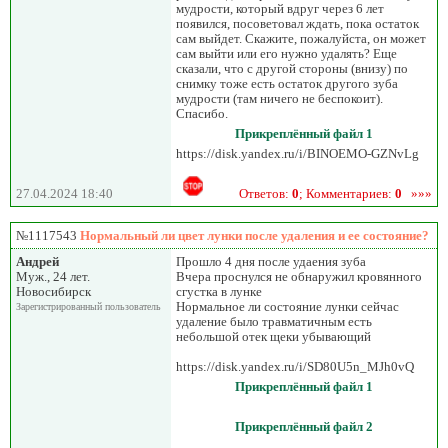
мудрости, который вдруг через 6 лет
появился, посоветовал ждать, пока остаток
сам выйдет. Скажите, пожалуйста, он может
сам выйти или его нужно удалять? Еще
сказали, что с другой стороны (внизу) по
снимку тоже есть остаток другого зуба
мудрости (там ничего не беспокоит).
Спасибо.
Прикреплённый файл 1
https://disk.yandex.ru/i/BINOEMO-GZNvLg
27.04.2024 18:40
Ответов:
0
; Комментариев:
0
»»»
№1117543
Нормальный ли цвет лунки после удаления и ее состояние?
Андрей
Прошло 4 дня после удаения зуба
Муж., 24 лет.
Вчера проснулся не обнаружил кровянного
Новосибирск
сгустка в лунке
Нормальное ли состояние лунки сейчас
Зарегистрированный пользователь
удаление было травматичным есть
небольшой отек щеки убывающий
https://disk.yandex.ru/i/SD80U5n_MJh0vQ
Прикреплённый файл 1
Прикреплённый файл 2