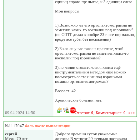
единиц справа где нытье, и 3 единицы слева..
Мои вопросы:
1) Возможно ли что ортопантомограмма не
заметила каких-то восполни под коронками?
(по ОПТГ делал в ноябре 23 г. все нормально,
вроде все зубы без воспалении)
2) Было ли у вас такое в практике, чтоб
ортопантомограмма не заметила каких-то
восполни под коронками?
3) по линии стоматологии, каким ещё
инструментальным методом ещё можно
посмотреть состояние под коронками
помимо ортопантомограммы?
Возраст: 42
Хронические болезни: нет.
09.04.2024 14:50
Ответов:
0
; Комментариев:
0
»»»
№1117047
боль после имплантации
сергей
Доброго времени суток уважаемые
Муж., 70 лет.
доктора.В четверг 29 февраля поставили