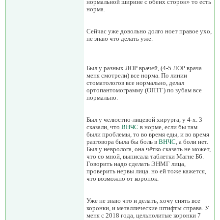
нормальной ширине с обеих сторон» то есть
норма.
Сейчас уже довольно долго ноет правое ухо,
не знаю что делать уже.
Был у разных ЛОР врачей, (4-5 ЛОР врача
меня смотрели) все норма. По линии
стоматологов все нормально, делал
ортопантомограмму (ОПТГ) по зубам все
нормально.
Был у челюстно-лицевой хирурга, у 4-х. 3
сказали, что
ВНЧС
в норме, если бы там
были проблемы, то во время еды, и во время
разговора была бы боль в
ВНЧС
, а боли нет.
Был у невролога, она чётко сказать не может,
что со мной, выписала таблетки Магне Б6.
Говорить надо сделать ЭНМГ лица,
проверить нервы лица. но ей тоже кажется,
что возможно от коронок.
Уже не знаю что и делать, хочу снять все
коронки, и металлические штифты справа. У
меня с 2018 года, цельнолитые коронки 7