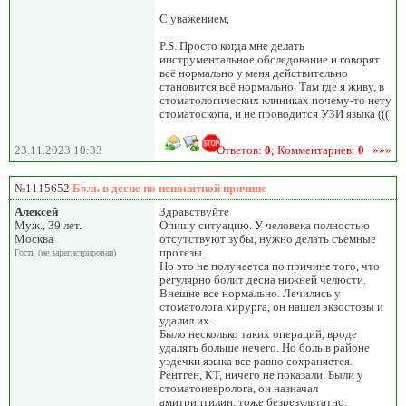
С уважением,
P.S. Просто когда мне делать
инструментальное обследование и говорят
всё нормально у меня действительно
становится всё нормально. Там где я живу, в
стоматологических клиниках почему-то нету
стоматоскопа, и не проводится УЗИ языка (((
23.11.2023 10:33
Ответов:
0
; Комментариев:
0
»»»
№1115652
Боль в десне по непонятной причине
Алексей
Здравствуйте
Муж., 39 лет.
Опишу ситуацию. У человека полностью
Москва
отсутствуют зубы, нужно делать съемные
протезы.
Гость (не зарегистрирован)
Но это не получается по причине того, что
регулярно болит десна нижней челюсти.
Внешне все нормально. Лечились у
стоматолога хирурга, он нашел экзостозы и
удалил их.
Было несколько таких операций, вроде
удалять больше нечего. Но боль в районе
уздечки языка все равно сохраняется.
Рентген, КТ, ничего не показали. Были у
стоматоневролога, он назначал
амитриптилин, тоже безрезультатно.