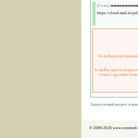
(Гость)
ммммммммм
https://cloud.mail.ru
Если Вы регистрировал
Если Вы зарегистрируете
темах с другими поль
Задать новый вопрос в ко
© 2006-2026 www.consmed.r