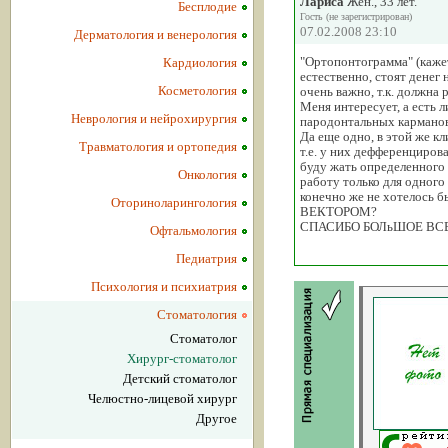
Лариса
Жен., 33 лет.
Бесплодие
Гость (не зарегистрирован)
07.02.2008 23:10
Дерматология и венерология
"Ортопонтограмма" (кажетс
Кардиология
естественно, стоят денег 
Косметология
очень важно, т.к. должна
Меня интересует, а есть 
Неврология и нейрохирургия
пародонтальных карманов
Да еще одно, в этой же к
Травматология и ортопедия
т.е. у них дефференцирова
буду жать определенного 
Онкология
работу только для одног
конечно же не хотелось б
Оториноларингология
ВЕКТОРОМ?
СПАСИБО БОЛьШОЕ ВС
Офтальмология
Педиатрия
Психология и психиатрия
Стоматология
Стоматолог
Хирург-стоматолог
Детский стоматолог
Челюстно-лицевой хирург
Другое