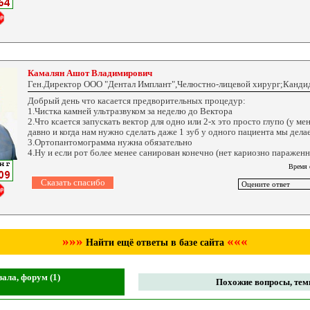
Камалян Ашот Владимирович
Ген.Директор ООО "Дентал Имплант",Челюстно-лицевой хирург;Канди
Добрый день что касается предворительных процедур:
1.Чистка камней ультразвуком за неделю до Вектора
2.Что ксается запускать вектор для одно или 2-х это просто глупо (у ме
давно и когда нам нужно сделать даже 1 зуб у одного пациента мы дела
3.Ортопантомограмма нужна обязательно
4.Ну и если рот более менее санирован конечно (нет кариозно паражен
Время 
»»»
«««
Найти ещё ответы в базе сайта
ала, форум (1)
Похожие вопросы, темы