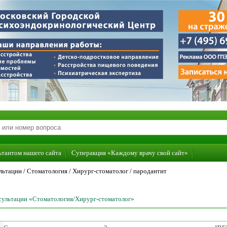
ьтантом нашего сайта
Суперакция «Каждому врачу свой сайт»
льтации /
Стоматология
/
Хирург-стоматолог
/
пародантит
нсультации «Стоматология/Хирург-стоматолог»