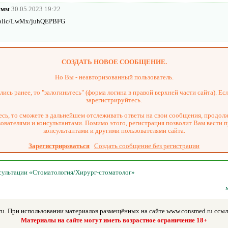
ммм
30.05.2023 19:22
/public/LwMx/juhQEPBFG
СОЗДАТЬ НОВОЕ СООБЩЕНИЕ.
Но Вы - неавторизованный пользователь.
ись ранее, то "залогиньтесь" (форма логина в правой верхней части сайта). Есл
зарегистрируйтесь.
сь, то сможете в дальнейшем отслеживать ответы на свои сообщения, продол
зователями и консультантами. Помимо этого, регистрация позволит Вам вести 
консультантами и другими пользователями сайта.
Зарегистрироваться
Создать сообщение без регистрации
нсультации «Стоматология/Хирург-стоматолог»
u. При использовании материалов размещённых на сайте www.consmed.ru ссылк
Материалы на сайте могут иметь возрастное ограничение 18+