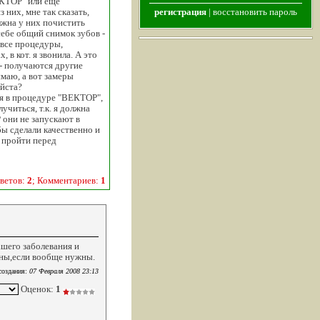
ЕКТОР" или еще
 них, мне так сказать,
регистрация
|
восстановить пароль
жна у них почистить
ебе общий снимок зубов -
. все процедуры,
 в кот. я звонила. А это
 - получаются другие
имаю, а вот замеры
йста?
тся в процедуре "ВЕКТОР",
учиться, т.к. я должна
 они не запускают в
ы сделали качественно и
 пройти перед
ветов:
2
; Комментариев:
1
вашего заболевания и
ужны,если вообще нужны.
создания:
07 Февраля 2008 23:13
Оценок:
1