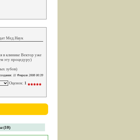
дат Мед.Наук
ня в клинике Вектор уже
ем эту процедуру)
ных зубов)
создания:
11 Февраля 2008 00:39
Оценок:
1
 (10)