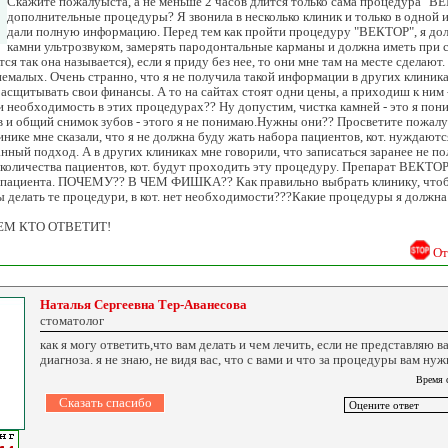
Скажите пожалуыста, а не меньше 2 часов длится только сама процедура "В
дополнительные процедуры? Я звонила в несколько клиник и только в одной из
дали полную информацию. Перед тем как пройти процедуру "ВЕКТОР", я дол
камни ультрозвуком, замерять пародонтальные карманы и должна иметь при с
я так она называется), если я приду без нее, то они мне там на месте сделают
немалых. Очень странно, что я не получила такой информации в других клиниках,
 расщитывать свои финансы. А то на сайтах стоят одни цены, а приходиш к ним
ли необходимость в этих процедурах?? Ну допустим, чистка камней - это я пон
 и общий снимок зубов - этого я не понимаю.Нужны они?? Просветите пожалу
линике мне сказали, что я не должна буду жать набора пациентов, кот. нуждаю
нный подход. А в других клиниках мне говорили, что записаться заранее не пол
количества пациентов, кот. будут проходить эту процедуру. Препарат ВЕКТОР
о пациента. ПОЧЕМУ?? В ЧЕМ ФИШКА?? Как правильно выбрать клинику, чтоб
ы делать те процедури, в кот. нет необходимости???Какие процедуры я должна
ЕМ КТО ОТВЕТИТ!
От
Наталья Сергеевна Тер-Аванесова
стоматолог
как я могу ответить,что вам делать и чем лечить, если не представляю 
диагноза. я не знаю, не видя вас, что с вами и что за процедуры вам н
Время 