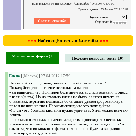
или нажмите на кнопку "Спасибо" рядом с фото.
Время создания:
29 Апреля 2012 13:02
Оценок:
0
»»»
«««
Найти ещё ответы в базе сайта
Мнение зала, форум (1)
Похожие вопросы, темы (10)
Елена
|
(Москва)
|
27.04.2012 17:59
Николай Александрович, большое спасибо за ваш ответ!
Пожалуйста уточните еще несколько моментов:
- вы написали, что Причиной боли является воспалительный процесс
в кости (киста). Но изначально кисты не было, рентген ничего не
опказывал, первично появилась боль, далее удален здоровый нерв,
потом появление гноя. Прокомментируйте это пожалуйста.
-1,5 см - это большая киста им нужно удалять зуб или можно все-таки
лечить?
- насколько я слышала введение лекарства происходит в несколько
этапов и через какие-то промежутки времени, т.е. не за один раз? и
слышала, что возможно эффекта от лечения не будет и все равно
потом придется удалять зуб.