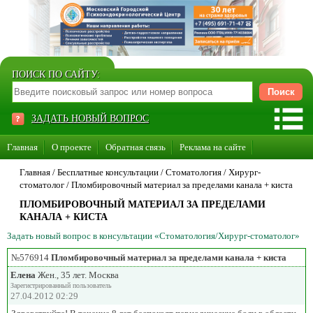
ПОИСК ПО САЙТУ:
ЗАДАТЬ НОВЫЙ ВОПРОС
Главная
О проекте
Обратная связь
Реклама на сайте
Стать консультантом нашего сайта
Главная
/ Бесплатные консультации /
Стоматология
/
Хирург-
стоматолог
/
Пломбировочный материал за пределами канала + киста
Суперакция «Каждому врачу свой сайт»
ПЛОМБИРОВОЧНЫЙ МАТЕРИАЛ ЗА ПРЕДЕЛАМИ
КАНАЛА + КИСТА
Задать новый вопрос в консультации «Стоматология/Хирург-стоматолог»
№576914
Пломбировочный материал за пределами канала + киста
Елена
Жен., 35 лет. Москва
Зарегистрированный пользователь
27.04.2012 02:29