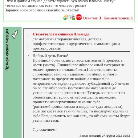
- что в данном случае делать: удалять зуб-кусок пломбы-кисту?
- если все оставить как есть, то чем это грозит?
Заранее всем огромное спасибо за ответы!
Ответов:
3
; Комментариев:
1
Стоматологи клиники Альмеда
стоматология терапевтическая, детская,
профилактическая, хирургическая, имплантация и
протезирование
Добрый день,Елена!
Причиной боли является воспалительный процесс в
кости (киста). Лишний пломбировочный материал не
может привести к таким болям.Появление кисты
спровоцировано не излишком пломбировочного
материала за пределами канала,а изначально
неправильное ведение данного зуба.Данный зуб нельзя
было пломбировать постоянным материалом до
устранения воспаления в кости.Теперь все зависит от
объема кисты: если она небольшая,то возможно
провести консервативное лечение зуба
(распломбировка канала и введение туда лекарства),
если же киста все таки большая, то последует удаление
зуба.Если оставить все как есть, то объемы кисты будут
увеличиваться.
С уважением.
Время создания:
27 Апреля 2012 16:53