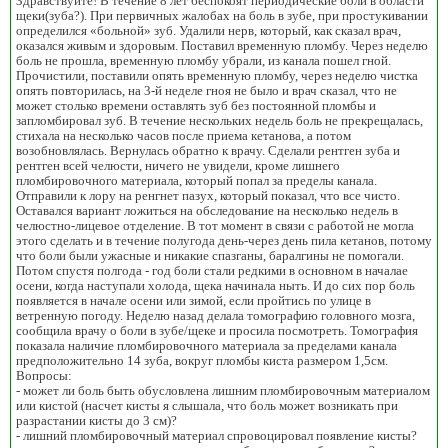
Здравствуйте! В течение 8 лет беспокоят периодические боли в области
щеки(зуба?). При первичных жалобах на боль в зубе, при простукивании
определился «больной» зуб. Удалили нерв, который, как сказал врач,
оказался живым и здоровым. Поставил временную пломбу. Через неделю
боль не прошла, временную пломбу убрали, из канала пошел гной.
Прочистили, поставили опять временную пломбу, через неделю чистка
опять повторилась, на 3-й неделе гноя не было и врач сказал, что не
может столько времени оставлять зуб без постоянной пломбы и
запломбировал зуб. В течение нескольких недель боль не прекрещалась,
стихала на несколько часов после приема кетанова, а потом
возобновлялась. Вернулась обратно к врачу. Сделали рентген зуба и
рентген всей челюсти, ничего не увидели, кроме лишнего
пломбировочного материала, который попал за пределы канала.
Отправили к лору на ренгнет пазух, который показал, что все чисто.
Оставался вариант ложиться на обследование на несколько недель в
челюстно-лицевое отделение. В тот момент в связи с работой не могла
этого сделать и в течение полугода день-через день пила кетанов, потому
что боли были ужасные и никакие спазганы, баралгины не помогали.
Потом спустя полгода - год боли стали редкими в основном в началае
осени, когда наступали холода, щека начинала ныть. И до сих пор боль
появляется в начале осени или зимой, если пройтись по улице в
ветренную погоду. Неделю назад делала томографию головного мозга,
сообщила врачу о боли в зубе/щеке и просила посмотреть. Томография
показала наличие пломбировочного материала за пределами канала
предположительно 14 зуба, вокруг пломбы киста размером 1,5см.
Вопросы:
- может ли боль быть обусловлена лишним пломбировочным материалом
или кистой (насчет кисты я слышала, что боль может возникать при
разрастании кисты до 3 см)?
- лишний пломбировочный материал спровоцировал появление кисты?