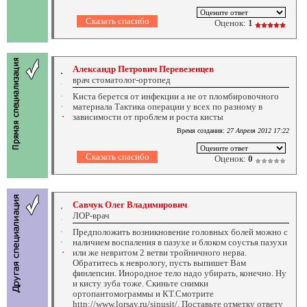
Оценок:
1
Александр Петрович Перевезенцев
врач стоматолог-ортопед
Киста берется от инфекции а не от пломбировочного
материала Тактика операции у всех по разному в
зависимости от проблем и роста кисты
Время создания:
27 Апреля 2012 17:22
Оценок:
0
Савчук Олег Владимирович
ЛОР-врач
Предположить возникновение головных болей можно с
наличием воспаления в пазухе и блоком соустья пазухи
или же невритом 2 ветви тройничного нерва.
Обратитесь к неврологу, пусть выпишет Вам
финлепсин. Инородное тело надо убирать, конечно. Ну
и кисту зуба тоже. Скиньте снимки
ортопантомограммы и КТ.Смотрите
http://www.lorsav.ru/sinusit/. Поставьте отметку ответу