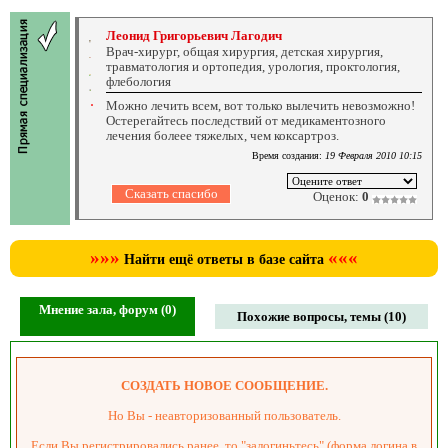
Леонид Григорьевич Лагодич
Врач-хирург, общая хирургия, детская хирургия,
травматология и ортопедия, урология, проктология,
флебология
Можно лечить всем, вот только вылечить невозможно!
Остерегайтесь последствий от медикаментозного
лечения болеее тяжелых, чем коксартроз.
Время создания:
19 Февраля 2010 10:15
Оценок:
0
»»»
«««
Найти ещё ответы в базе сайта
Мнение зала, форум (0)
Похожие вопросы, темы (10)
СОЗДАТЬ НОВОЕ СООБЩЕНИЕ.
Но Вы - неавторизованный пользователь.
Если Вы регистрировались ранее, то "залогиньтесь" (форма логина в