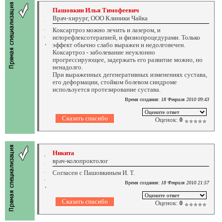
Пашовкин Илья Тимофеевич
Врач-хирург, ООО Клиники Чайка
Коксартроз можно лечить и лазером, и
иглорефлексотерапией, и физиопроцедурами. Только
эффект обычно слабо выражен и недолговечен.
Коксартроз - заболевание неуклонно
прогрессирующее, задержать его развитие можно, но
ненадолго.
При выраженных дегенеративных изменениях сустава,
его деформации, стойком болевом синдроме
используется протезирование сустава.
Время создания:
18 Февраля 2010 09:43
Оценок:
0
Никита
врач-колопроктолог
Согласен с Пашовкиным И. Т.
Время создания:
18 Февраля 2010 21:57
Оценок:
0