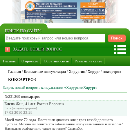
ПОИСК ПО САЙТУ:
ЗАДАТЬ НОВЫЙ ВОПРОС
Главная
О проекте
Обратная связь
Реклама на сайте
Стать консультантом нашего сайта
Главная
/ Бесплатные консультации /
Хирургия
/
Хирург
/
коксартроз
КОКСАРТРОЗ
Суперакция «Каждому врачу свой сайт»
Задать новый вопрос в консультации «Хирургия/Хирург»
№231269
коксартроз
Елена
Жен., 41 лет. Россия Воронеж
Гость (не зарегистрирован)
17.02.2010 23:29
Моей маме 72 года. Поставили диагноз кокартроз тазобедренного
сустава. Можно ли лечить это заболевание иглоукалыванием и лазером?
Насколько эффективно такое лечение? Спасибо.