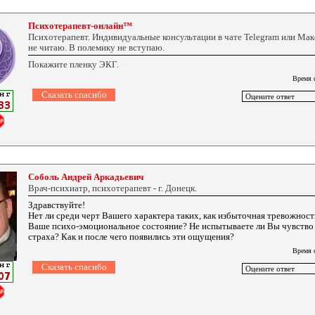
Психотерапевт-онлайн™
Психотерапевт. Индивидуальные консультации в чате Telegram или Ма
не читаю. В полемику не вступаю.
Покажите пленку ЭКГ.
Время 
Соболь Андрей Аркадьевич
Врач-психиатр, психотерапевт - г. Донецк.
Здравствуйте!
Нет ли среди черт Вашего характера таких, как избыточная тревожност
Ваше психо-эмоциональное состояние? Не испытываете ли Вы чувство 
страха? Как и после чего появились эти ощущения?
Время 