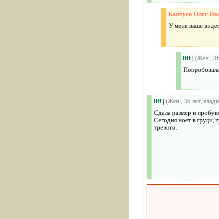
Кантуев Олег Ив
У меня ваше видео
lfif
|
(Жен., 3
Попробовала
lfif
|
(Жен., 36 лет, влад
Сдала размер и пробую 
Сегодня ноет в груди, 
тревоги.