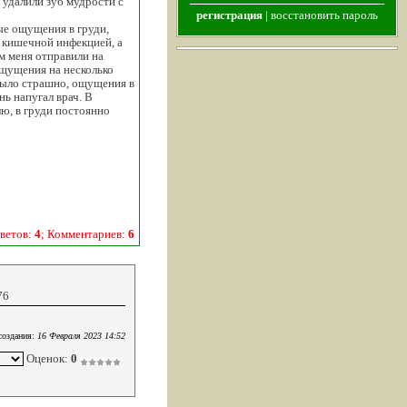
и удалили зуб мудрости с
регистрация
|
восстановить пароль
ные ощущения в груди,
а кишечной инфекцией, а
м меня отправили на
ощущения на несколько
 было страшно, ощущения в
нь напугал врач. В
лю, в груди постоянно
ветов:
4
; Комментариев:
6
76
создания:
16 Февраля 2023 14:52
Оценок:
0