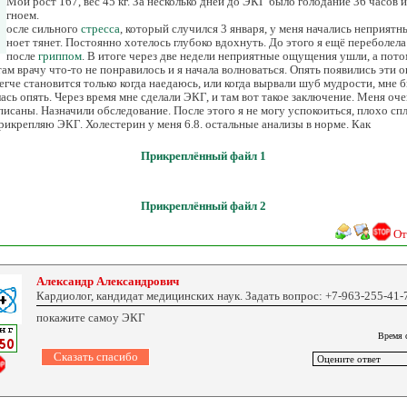
Мой рост 167, вес 45 кг. За несколько дней до ЭКГ было голодание 36 часов 
гноем.
осле сильного
стресса
, который случился 3 января, у меня начались неприят
ноет тянет. Постоянно хотелось глубоко вдохнуть. До этого я ещё переболел
после
гриппом
. В итоге через две недели неприятные ощущения ушли, а пото
там врачу что-то не понравилось и я начала волноваться. Опять появились эти 
егче становится только когда наедаюсь, или когда вырвали шуб мудрости, мне
сь опять. Через время мне сделали ЭКГ, и там вот такое заключение. Меня оче
исаны. Назначили обследование. После этого я не могу успокоиться, плохо сп
рикрепляю ЭКГ. Холестерин у меня 6.8. остальные анализы в норме. Как
Прикреплённый файл 1
Прикреплённый файл 2
От
Александр Александрович
Кардиолог, кандидат медицинских наук. Задать вопрос: +7-963-255-41-
покажите самоу ЭКГ
Время 