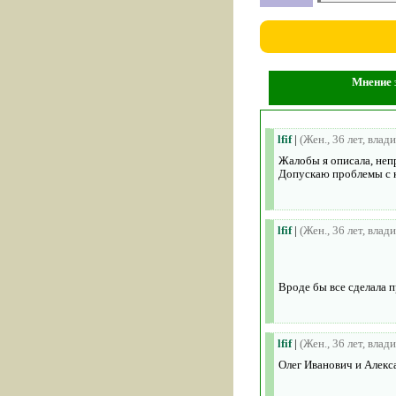
Мнение з
lfif
|
(Жен., 36 лет, влад
Жалобы я описала, непр
Допускаю проблемы с 
lfif
|
(Жен., 36 лет, влад
Вроде бы все сделала п
lfif
|
(Жен., 36 лет, влад
Олег Иванович и Алекс