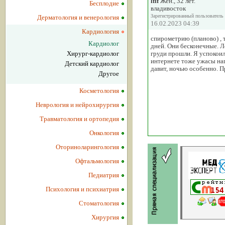
lfif
Жен., 32 лет.
Бесплодие
владивосток
Зарегистрированный пользователь
Дерматология и венерология
16.02.2023 04:39
Кардиология
спирометрию (планово) , 
Кардиолог
дней. Они бесконечные. Л
Хирург-кардиолог
груди прошли. Я успокоила
интернете тоже ужасы нап
Детский кардиолог
давит, ночью особенно. П
Другое
Косметология
Неврология и нейрохирургия
Травматология и ортопедия
Онкология
Оториноларингология
Офтальмология
Педиатрия
Психология и психиатрия
Стоматология
Хирургия