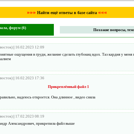
»»»
«««
Найти ещё ответы в базе сайта
ала, форум (6)
Похожие вопросы, темы
ивосток)
|
16.02.2023 12:09
иятные ощущения в груди, желание сделать глубокиц вдох. Таз кардия у меня 
калием
ивосток)
|
16.02.2023 17:36
Прикреплённый файл 1
равильно, надеюсь откроется. Она длинное , видео сняла
ивосток)
|
17.02.2023 08:19
андр Александрович, прикрепила файл выше