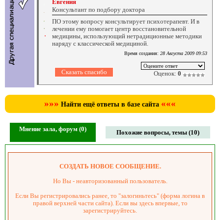
Евгения
Консультант по подбору доктора
ПО этому вопросу консультирует психотерапевт. И в
лечении ему помогает центр восстановительной
медицины, использующий нетрадиционные методики
наряду с классической медициной.
Время создания:
28 Августа 2009 09:53
Оценок:
0
»»»
«««
Найти ещё ответы в базе сайта
Мнение зала, форум (0)
Похожие вопросы, темы (10)
СОЗДАТЬ НОВОЕ СООБЩЕНИЕ.
Но Вы - неавторизованный пользователь.
Если Вы регистрировались ранее, то "залогиньтесь" (форма логина в
правой верхней части сайта). Если вы здесь впервые, то
зарегистрируйтесь.