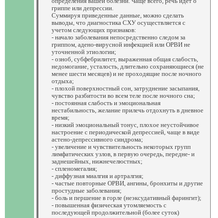
определения вашей болезни. Чаще всего, речь идет о
гриппе или депрессии.
Суммируя приведенные данные, можно сделать
выводы, что диагностика СХУ осуществляется с
учетом следующих признаков:
- начало заболевания непосредственно следом за
гриппом, адено-вирусной инфекцией или ОРВИ не
уточненной этиологии;
- озноб, субфебрилитет, выраженная общая слабость,
недомогание, усталость, длительно сохраняющиеся (не
менее шести месяцев) и не проходящие после ночного
отдыха;
- плохой поверхностный сон, затруднение засыпания,
чувство разбитости во всем теле после ночного сна;
- постоянная слабость и эмоциональная
нестабильность, желание прилечь отдохнуть в дневное
время;
- низкий эмоциональный тонус, плохое неустойчивое
настроение с периодической депрессией, чаще в виде
астено-депрессивного синдрома;
- увеличение и чувствительность некоторых групп
лимфатических узлов, в первую очередь, передне- и
заднешейных, нижнечелюстных;
- спленомегалия;
- диффузная миалгия и артралгия;
- частые повторные ОРВИ, ангины, бронхиты и другие
простудные заболевания;
- боль и першение в горле (неэксудативный фарингит);
- повышенная физическая утомляемость с
последующей продолжительной (более суток)