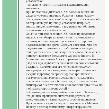
усталостью;
- снижение памяти, интеллекта, концентрации
внимания.
При постановке диагноза СХУ большое внимание
следует уделить анамнезу болезни и физическому
обследованию с тем, чтобы не пропустить какую-либо
альтернативную причину усталости, например,
эндокринную патологию, нарушение метаболизма,
неврологическое заболевание.
Обычно при заболевании СХУ после проведенных
анализов не обнаруживается ничего аномального,
поэтому постановка диагноза зависит от уровня
подготовленности врача. Следует отметить, что без
рационального лечения это заболевание нередко
приобретает тенденцию к прогрессированию и может
привести к потере больным трудоспособности. В
большинстве случаев СХУ сохраняется на протяжении
ряда лет и усугубляет нервно-психическое состояние
больного, поэтому для его лечения используют
антидепрессанты и иммунокорректоры. В качестве
иммунокорректоров при синдроме хронической
усталости специалисты предлагают использовать
препараты кемантан и бромантан, которые не только
активируют энергетические способности организма, но
и обладают противовирусной и
нейроиммунорегуяяторной активностью. Отмечено,
что данные препараты значительно улучшают
эмоциональное и физическое состояние пациентов.
Прекрасным иммуностимулятором является Мебикар.
Наряду с препаратами иммунокорригирующего