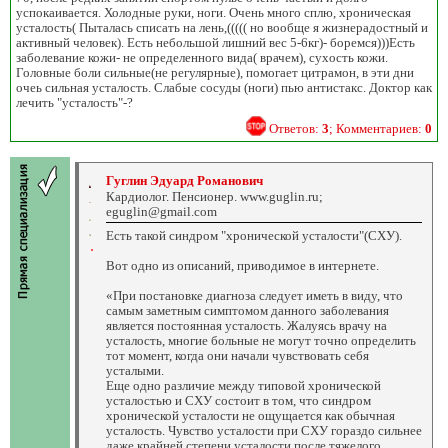
успокаивается. Холодные руки, ноги. Очень много сплю, хроническая
усталость( Пыталась списать на лень,((((( но вообще я жизнерадостный и
активный человек). Есть небольшой лишний вес 5-6кг)- боремся)))Есть
заболевание кожи- не определенного вида( врачем), сухость кожи.
Головные боли сильные(не регулярные), помогает цитрамон, в эти дни
очеь сильная усталость. Слабые сосуды (ноги) пью антистакс. Доктор как
лечить "усталость"-?
Ответов:
3
; Комментариев:
0
Гуглин Эдуард Романович
Кардиолог. Пенсионер. www.guglin.ru;
eguglin@gmail.com
Есть такой синдром "хронической усталости"(СХУ).
Вот одно из описаний, приводимое в интернете.
«При постановке диагноза следует иметь в виду, что
самым заметным симптомом данного заболевания
является постоянная усталость. Жалуясь врачу на
усталость, многие больные не могут точно определить
тот момент, когда они начали чувствовать себя
усталыми.
Еще одно различие между типовой хронической
усталостью и СХУ состоит в том, что синдром
хронической усталости не ощущается как обычная
усталость. Чувство усталости при СХУ гораздо сильнее
даже крайней степени усталости после тяжелого