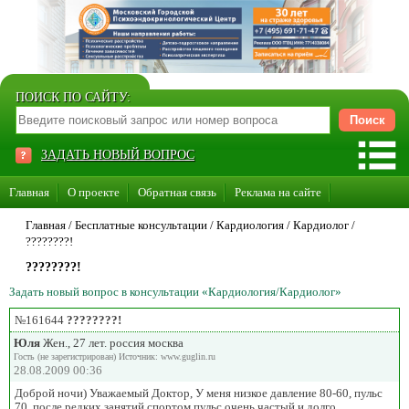
ПОИСК ПО САЙТУ:
ЗАДАТЬ НОВЫЙ ВОПРОС
Главная
О проекте
Обратная связь
Реклама на сайте
Стать консультантом нашего сайта
Главная
/ Бесплатные консультации /
Кардиология
/
Кардиолог
/
????????!
Суперакция «Каждому врачу свой сайт»
????????!
Задать новый вопрос в консультации «Кардиология/Кардиолог»
№161644
????????!
Юля
Жен., 27 лет. россия москва
Гость (не зарегистрирован) Источник: www.guglin.ru
28.08.2009 00:36
Доброй ночи) Уважаемый Доктор, У меня низкое давление 80-60, пульс
70, после редких занятий спортом пульс очень частый и долго