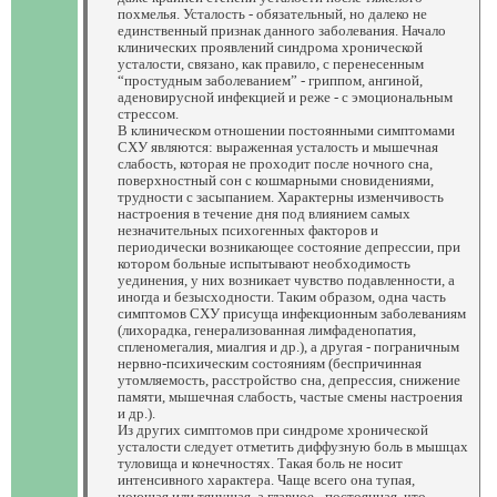
похмелья. Усталость - обязательный, но далеко не
единственный признак данного заболевания. Начало
клинических проявлений синдрома хронической
усталости, связано, как правило, с перенесенным
“простудным заболеванием” - гриппом, ангиной,
аденовирусной инфекцией и реже - с эмоциональным
стрессом.
В клиническом отношении постоянными симптомами
СХУ являются: выраженная усталость и мышечная
слабость, которая не проходит после ночного сна,
поверхностный сон с кошмарными сновидениями,
трудности с засыпанием. Характерны изменчивость
настроения в течение дня под влиянием самых
незначительных психогенных факторов и
периодически возникающее состояние депрессии, при
котором больные испытывают необходимость
уединения, у них возникает чувство подавленности, а
иногда и безысходности. Таким образом, одна часть
симптомов СХУ присуща инфекционным заболеваниям
(лихорадка, генерализованная лимфаденопатия,
спленомегалия, миалгия и др.), а другая - пограничным
нервно-психическим состояниям (беспричинная
утомляемость, расстройство сна, депрессия, снижение
памяти, мышечная слабость, частые смены настроения
и др.).
Из других симптомов при синдроме хронической
усталости следует отметить диффузную боль в мышцах
туловища и конечностях. Такая боль не носит
интенсивного характера. Чаще всего она тупая,
ноющая или тянущая, а главное - постоянная, что