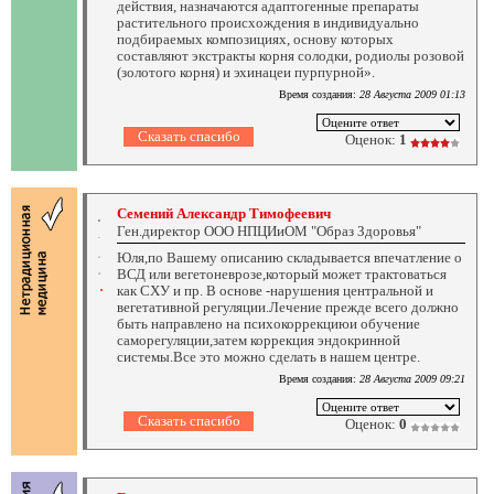
действия, назначаются адаптогенные препараты
растительного происхождения в индивидуально
подбираемых композициях, основу которых
составляют экстракты корня солодки, родиолы розовой
(золотого корня) и эхинацеи пурпурной».
Время создания:
28 Августа 2009 01:13
Оценок:
1
Семений Александр Тимофеевич
Ген.директор ООО НПЦИиОМ "Образ Здоровья"
Юля,по Вашему описанию складывается впечатление о
ВСД или вегетоневрозе,который может трактоваться
как СХУ и пр. В основе -нарушения центральной и
вегетативной регуляции.Лечение прежде всего должно
быть направлено на психокоррекциюи обучение
саморегуляции,затем коррекция эндокринной
системы.Все это можно сделать в нашем центре.
Время создания:
28 Августа 2009 09:21
Оценок:
0