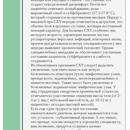
создает определенный дискомфорт. Почти все
пациенты отмечают познабливание, реже -
выраженный озноб и субфебрилитет (37,5-37.8° С),
который сохраняется на протяжении месяцев. Наряду с
миалгией при СХУ нередко отмечается и артралгия: это
обычно боль в крупных суставах, носящая постоянный
ноющий характер. Для больных СХУ, особенно лиц
молодого возраста, характерно наличие частых
респираторных вирусных инфекций, повторных ангин,
причем при детальном осмотре отоларингологом у них
нередко выявляют хронический тонзиллит. Однако
санация небных миндалин не обеспечивает улучшения
состояния пациентов, субфебрилитет и слабость
сохраняются.
Из объективных признаков СХУ следует выделить
увеличение, чувствительность или легкую
болезненность некоторых групп лимфатических узлов,
прежде всего, заднешейных, затем переднешейных и
нижнечелюстных. Также могут быть увеличены и
болезненные подмышечные лимфатические узлы. У
лиц, страдающих синдромом хронической усталости,
отмечаются существенные снижения массы тела (от 2-
3 кг у лиц с небольшой массой тела, до 10-12 кг у
пациентов с исходно высокой массой).
Есть еще одна трудность при постановке
окончательного диагноза, которая заключается в том,
что усталость - субъективный признак. А это значит,
что прежде, чем вы попадете к хорошему специалисту,
вам, возможно, придется услышать разные