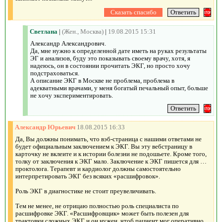
Светлана
|
(Жен., Москва)
|
19.08.2015 15:31
Александр Александрович.
Да, мне нужно к определенной дате иметь на руках результаты
ЭГ и анализов, буду это показывать своему врачу, хотя, я
надеюсь, он в состоянии прочитать ЭКГ, но просто хочу
подстраховаться.
А описание ЭКГ в Москве не проблема, проблема в
адекватными врачами, у меня богатый печальный опыт, больше
не хочу экспериментировать.
Александр Юрьевич
18.08.2015 16:33
Да, Вы должны понимать, что вэб-страница с нашими ответами не
будет официальным заключением к ЭКГ. Вы эту вебстраницу в
карточку не вклеите и к истории болезни не подошьете. Кроме того,
толку от заключения к ЭКГ мало. Заключение к ЭКГ пишется для …
проктолога. Терапевт и кардиолог должны самостоятельно
интерпретировать ЭКГ без всяких «расшифровок».
Роль ЭКГ в диагностике не стоит преувеличивать.
Тем не менее, не отрицаю полностью роль специалиста по
расшифровке ЭКГ. «Расшифровщик» может быть полезен для
трактовки сложных ЭКГ и он нужен, чтоб пациент мог оперативно