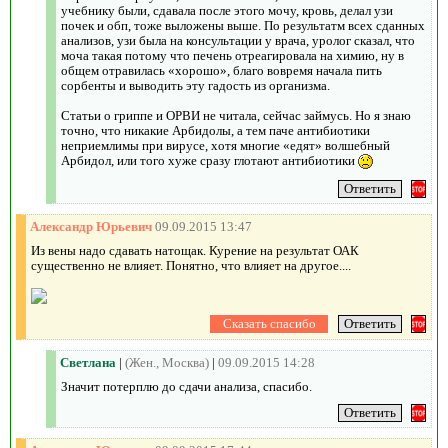
учебнику были, сдавала после этого мочу, кровь, делал узи
почек и обп, тоже выложены выше. По результатм всех сданных
анализов, узи была на консультации у врача, уролог сказал, что
моча такая потому что печень отреагировала на химию, ну в
общем отравилась «хорошо», благо вовремя начала пить
сорбенты и выводить эту гадость из организма.
Статьи о гриппе и ОРВИ не читала, сейчас займусь. Но я знаю
точно, что никакие Арбидолы, а тем паче антибиотики
неприемлимы при вирусе, хотя многие «едят» волшебный
Арбидол, или того хуже сразу глотают антибиотики
Александр Юрьевич
09.09.2015 13:47
Из вены надо сдавать натощак. Курение на результат ОАК
существенно не влияет. Понятно, что влияет на другое....
Светлана
|
(Жен., Москва)
|
09.09.2015 14:28
Значит потерплю до сдачи анализа, спасибо.