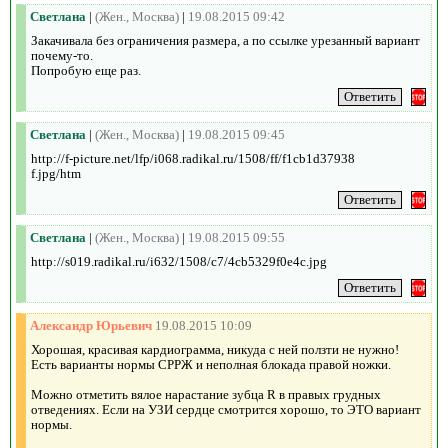
Светлана
|
(Жен., Москва)
|
19.08.2015 09:42
Закачивала без ограничения размера, а по ссылке урезанный вариант
почему-то.
Попробую еще раз.
Светлана
|
(Жен., Москва)
|
19.08.2015 09:45
http://f-picture.net/lfp/i068.radikal.ru/1508/ff/f1cb1d37938
f.jpg/htm
Светлана
|
(Жен., Москва)
|
19.08.2015 09:55
http://s019.radikal.ru/i632/1508/c7/4cb5329f0e4c.jpg
Александр Юрьевич
19.08.2015 10:09
Хорошая, красивая кардиограмма, никуда с ней ползти не нужно!
Есть варианты нормы СРРЖ и неполная блокада правой ножки.
Можно отметить вялое нарастание зубца R в правых грудных
отведениях. Если на УЗИ сердце смотрится хорошо, то ЭТО вариант
нормы.