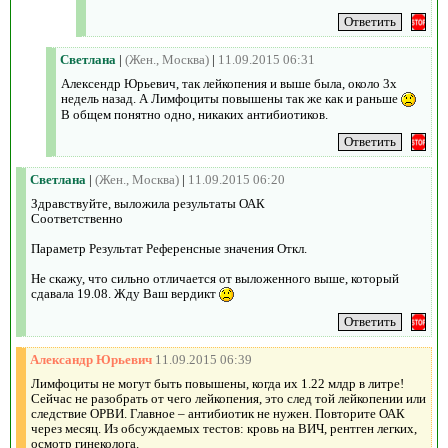
Светлана
|
(Жен., Москва)
|
11.09.2015 06:31
Алексендр Юрьевич, так лейкопения и выше была, около 3х
недель назад. А Лимфоциты повышены так же как и раньше
В общем понятно одно, никаких антибиотиков.
Светлана
|
(Жен., Москва)
|
11.09.2015 06:20
Здравствуйте, выложила результаты ОАК
Соответственно
Параметр Результат Референсные значения Откл.
Не скажу, что сильно отличается от выложенного выше, который
сдавала 19.08. Жду Ваш вердикт
Александр Юрьевич
11.09.2015 06:39
Лимфоциты не могут быть повышены, когда их 1.22 млдр в литре!
Сейчас не разобрать от чего лейкопения, это след той лейкопении или
следствие ОРВИ. Главное – антибиотик не нужен. Повторите ОАК
через месяц. Из обсуждаемых тестов: кровь на ВИЧ, рентген легких,
осмотр гинеколога.