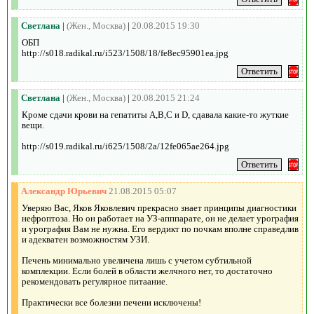
Светлана
|
(Жен., Москва)
|
20.08.2015 19:30
ОБП
http://s018.radikal.ru/i523/1508/18/fe8ec95901ea.jpg
Светлана
|
(Жен., Москва)
|
20.08.2015 21:24
Кроме сдачи крови на гепатиты А,В,С и D, сдавала какие-то жуткие
вещи.
http://s019.radikal.ru/i625/1508/2a/12fe065ae264.jpg
Александр Юрьевич
21.08.2015 05:07
Уверяю Вас, Яков Яковлевич прекрасно знает принципы диагностики
нефроптоза. Но он работает на УЗ-апппарате, он не делает урография
и урография Вам не нужна. Его вердикт по почкам вполне cправедлив
и адекватен возможностям УЗИ.
Печень минимально увеличена лишь с учетом субтильной
комплекции. Если болей в области желчного нет, то достаточно
рекомендовать регулярное питаание.
Практически все болезни печени исключены!