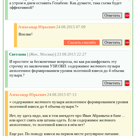
а утром и днем оставить Гепабене. Как думаете, така схема будет
эффективной?
Александр Юрьевич
24.08.2015 07:09
Вполне!
Светлана
|
(Жен., Москва)
|
23.08.2015 22:27
И простите за бесконечные вопросы, но как расшифровать эту
строчку из заключения УЗИ ОБП: содержимое желчного пузыря
анэхогенное формированием уровня эхогенной взвеси до 4 объема
пузыря.?
Александр Юрьевич
24.08.2015 07:13
« содержимое желчного пузыря анэхогенное формированием уровня
эхогенной взвеси до 4 объема пузыря.?»
Нет, ну здесь надо, как в том анекдоте про Иван Абрамыча в бане ...
или крест снять или штаны одеть. Если содержимое желчного
анэхогенное, то эхогенной взвеси в нём нет!
Еще раз. По поводу взвеси на первом месте регулярное питание.