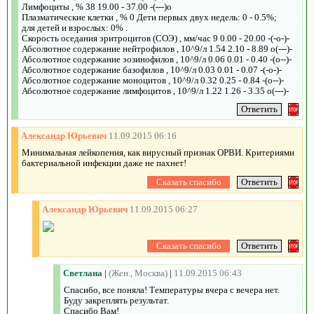
Лимфоциты , % 38 19.00 - 37.00 -(---)o
Плазматические клетки , % 0 Дети первых двух недель: 0 - 0.5%;
для детей и взрослых: 0% .
Скорость оседания эритроцитов (СОЭ) , мм/час 9 0.00 - 20.00 -(-o-)-
Абсолютное содержание нейтрофилов , 10^9/л 1.54 2.10 - 8.89 o(---)-
Абсолютное содержание эозинофилов , 10^9/л 0.06 0.01 - 0.40 -(o--)-
Абсолютное содержание базофилов , 10^9/л 0.03 0.01 - 0.07 -(-o-)-
Абсолютное содержание моноцитов , 10^9/л 0.32 0.25 - 0.84 -(o--)-
Абсолютное содержание лимфоцитов , 10^9/л 1.22 1.26 - 3.35 o(---)-
Александр Юрьевич
11.09.2015 06:16
Минимальная лейкопения, как вирусный признак ОРВИ. Критериями
бактериальной инфекции даже не пахнет!
Александр Юрьевич
11.09.2015 06:27
Светлана
|
(Жен., Москва)
|
11.09.2015 06:43
Спасибо, все поняла! Температуры вчера с вечера нет.
Буду закреплять результат.
Спасибо Вам!