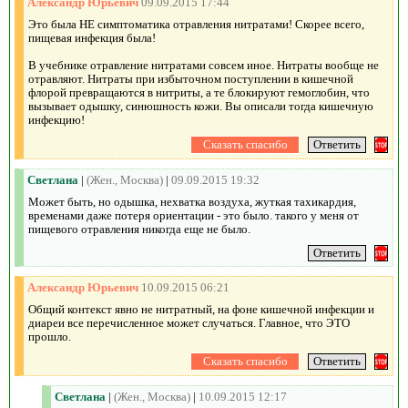
Александр Юрьевич
09.09.2015 17:44
Это была НЕ симптоматика отравления нитратами! Скорее всего,
пищевая инфекция была!
В учебнике отравление нитратами совсем иное. Нитраты вообще не
отравляют. Нитраты при избыточном поступлении в кишечной
флорой превращаются в нитриты, а те блокируют гемоглобин, что
вызывает одышку, синюшность кожи. Вы описали тогда кишечную
инфекцию!
Светлана
|
(Жен., Москва)
|
09.09.2015 19:32
Может быть, но одышка, нехватка воздуха, жуткая тахикардия,
временами даже потеря ориентации - это было. такого у меня от
пищевого отравления никогда еще не было.
Александр Юрьевич
10.09.2015 06:21
Общий контекст явно не нитратный, на фоне кишечной инфекции и
диареи все перечисленное может случаться. Главное, что ЭТО
прошло.
Светлана
|
(Жен., Москва)
|
10.09.2015 12:17