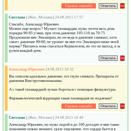
Светлана
|
(Жен., Москва)
|
24.08.2015 17:57
Спасибо, Александр Юрьевич.
Можно еще вопрос? Мучает тахикардия, пульс почти весь день
порядка 90-95 у/мин, при этом давление 105-110 на 70-75.
Предложили мне Эналаприл, но он ведь и давление снижает, хоть
«мое» давление 90/60, не уронит ли мне его Эналаприл ниже моей
нормы? Пытаюсь пока спасаться Корвалолом, но это не выход, я за
рулем каждый день.
Александр Юрьевич
24.08.2015 18:32
Вы описали идеальное давление, его глупо снижать. Препараты от
давления Вам противопоказаны.
А с такой тахикардией лучше бороться с помощью физкультуры.
Фармакологической коррекции такая тахикардия не подлежит!
Светлана
|
(Жен., Москва)
|
24.08.2015 18:49
Александр Юрьевич, но пульс порой и до 100 доходит и мне такие
показания сильно мешают, сразу ощущение, что сердце бьется в