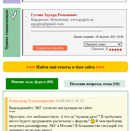
Гуглин Эдуард Романович
Кардиолог. Пенсионер. www.guglin.ru;
eguglin@gmail.com
-------------------------------------------------------------
Время создания:
18 Августа 2015 18:09
Оценок:
1
»»»
«««
Найти ещё ответы в базе сайта
Мнение зала, форум (88)
Похожие вопросы, темы (10)
Александр Александрович
18.08.2015 16:12
Выкладывайте ЭКГ согласно инструкции на сайте.
***
Простите, что любопытствую. А что за "нужная дата"? В требуемое
место будете предъявлять распечатку с форума?
В чем проблема
получить расшифровку ЭКГ в Москве? В большинстве ситуаций это
занимает несколько минут...