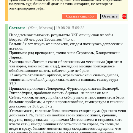
получить судьбоносный диагноз типа инфаркта, не отходя от
электрокардиографа.
Светлана
|
(Жен., Москва)
|
19.08.2015 09:38
Перед тем как выложить результаты ЭКГ опишу свои жалобы.
Возраст 36 лет, рост 156см, вес 44,5 кг.
Больше 3х лет лечусь от анорексии, следом потянулась депрессия и
астения.
Принимаю ряд препаратов, точно знаю Сероквель, Хлопротиксен,
Лирика.
2 месяца пью Логест, в связи с болезненными месячными (при этом
узи норма, мазки норма и т.д.), последние месяцы приходилось
обезболивающие колоть, таблетки уже не брали.
12 августа отравилась арбузом, отравилась очень сильно, диарея,
тошнота, полнейший упадок сил, ломота в мышцах, температура
37,2.
Пришлось принимать Лоперамид, Фуразолидон, затем Полисорб,
Энтерофурил, пробовала попить Аципол - не пошел он мне.
Сейчас - никак не могу прийти в себя, у меня и так с аппетитом были
большие проблемы, а тут он пропал вообще, температура в течении
дня скачет от 36,6 до 37,2.
Утомляемость, головные боли, кишечник сходит с ума (до этого меня
добивало СРК, теперь он вообще своей жизнью живет, урчание,
вздутие, иногда спазмы - принимаю Метеоспазмил и стараюсь хоть
что-то есть), иногда начинает болеть спина то справа, то слева, то
везде и сразу, бывают моменты когда складывается ощущение, что
мое сердце бешено бьётся у меня в горле, ощущение нехватки