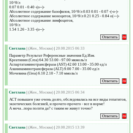
10^9/л
0.07 0.01 - 0.40 -(o--)-
Абсолютное содержание базофилов, 10^9/л 0.03 0.01 - 0.07 -(-o-)-
Абсолютное содержание моноцитов, 10^9/л 0.21 0.25 - 0.84 o(---)-
Абсолютное содержание лимфоцитов,
10^9/л
1.54 1.26 - 3.35 -(o--)-
Светлана
|
(Жен., Москва)
|
20.08.2015 06:33
Параметр Результат Референсные значения Ед.Изм.
Креатинин (Crea) 64.30 53.00 - 97.00 мкмоль/л
Аспартатаминотрансфераза (AST) 42.60 13.00 - 35.00 ед/л
Аланинаминотрансфераза (ALT) 9.00 7.00 - 35.00 ед/л
Мочевина (Urea) 6.10 2.10 - 7.10 ммоль/л
Светлана
|
(Жен., Москва)
|
20.08.2015 06:34
АСТ повышен уже очень долго, обследовалась на все виды гепатитов,
экзотических болезней, и прочего-прочего - все в норме!
А моча...пора ползти да? с таким не живут точно?
Светлана
|
(Жен., Москва)
|
20.08.2015 13:39