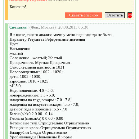
Конечно!
Светлана
|
(Жен., Москва)
|
20.08.2015 06:30
Я в шоке, такого анализа мочи у меня еще никогда не было.
Параметр Результат Референсные значения
Цвет
Насыщенно-
желтый
Соломенно - желтый; Желтый
Прозрачность Мутная Прозрачная
Относительная плотность 1031
Новорожденные: 1002 - 1020;
дети: 1002 - 1030;
взрослые: 1010 - 1025
pH 5.0
Недоношенные: 4.8 - 5.6;
новорожденные: 5.5 - 6.0;
младенцы на груд.вскарм.: 7.0 - 7.8;
младенцы на искусств.вскарм.: 5.5 - 7.0;
дети от года и взрослые: 5.5 - 7.0
Белок (г/л) 0.2 0.00 - 0.14
Глюкоза (ммоль/л) 0 0.00 - 0.80
Кетоновые тела Отрицательно Отрицательно
Реакция на кровь Отрицательно Отрицательно
Билирубин Следы Отрицательно
Уробилиноиды Повышены В норме