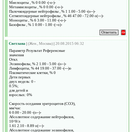
Миелоциты , % 0 0.00 -(-o-)-
Метамиелоциты , % 0 0.00 -(-o-)-
Палочкоядерные нейтрофилы , % 1 1.00 - 5.00 -(o--)-
Сегментоядерные нейтрофилы , % 46 47.00 - 72.00 o(---)-
Моноциты , % 6 3.00 - 11.00 -(-o-)-
Базофилы , % 1 0.00 - 1.00 -(--o)-
Светлана
|
(Жен., Москва)
|
20.08.2015 06:32
Параметр Результат Референсные
значения
Откл.
Эозинофилы, % 2 1.00 - 5.00 -(o--)-
Лимфоциты, % 44 19.00 - 37.00 -(---)o
Плазматические клетки, % 0
Дети первых
двух недель: 0 -
0.5%;
для детей и
взрослых: 0%
.
Скорость оседания эритроцитов (СОЭ),
мм/час
6 0.00 - 20.00 -(o--)-
Абсолютное содержание нейтрофилов,
10^9/л
1.61 2.10 - 8.89 o(---)-
Абсолютное содержание эозинофилов,