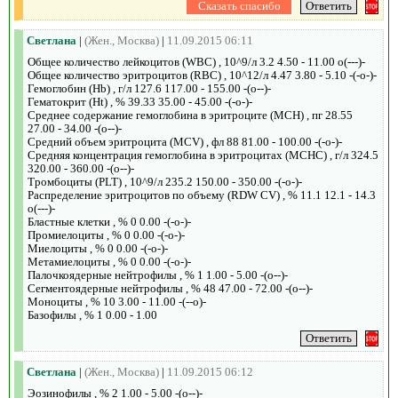
Светлана
|
(Жен., Москва)
|
11.09.2015 06:11
Общее количество лейкоцитов (WBC) , 10^9/л 3.2 4.50 - 11.00 o(---)-
Общее количество эритроцитов (RBC) , 10^12/л 4.47 3.80 - 5.10 -(-o-)-
Гемоглобин (Hb) , г/л 127.6 117.00 - 155.00 -(o--)-
Гематокрит (Ht) , % 39.33 35.00 - 45.00 -(-o-)-
Среднее содержание гемоглобина в эритроците (MCH) , пг 28.55
27.00 - 34.00 -(o--)-
Средний объем эритроцита (MCV) , фл 88 81.00 - 100.00 -(-o-)-
Средняя концентрация гемоглобина в эритроцитах (MCHC) , г/л 324.5
320.00 - 360.00 -(o--)-
Тромбоциты (PLT) , 10^9/л 235.2 150.00 - 350.00 -(-o-)-
Распределение эритроцитов по объему (RDW CV) , % 11.1 12.1 - 14.3
o(---)-
Бластные клетки , % 0 0.00 -(-o-)-
Промиелоциты , % 0 0.00 -(-o-)-
Миелоциты , % 0 0.00 -(-o-)-
Метамиелоциты , % 0 0.00 -(-o-)-
Палочкоядерные нейтрофилы , % 1 1.00 - 5.00 -(o--)-
Сегментоядерные нейтрофилы , % 48 47.00 - 72.00 -(o--)-
Моноциты , % 10 3.00 - 11.00 -(--o)-
Базофилы , % 1 0.00 - 1.00
Светлана
|
(Жен., Москва)
|
11.09.2015 06:12
Эозинофилы , % 2 1.00 - 5.00 -(o--)-