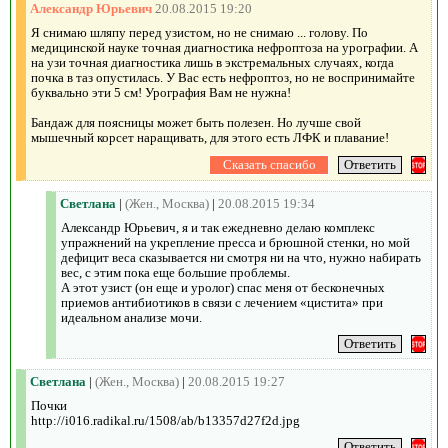
Александр Юрьевич
20.08.2015 19:20
Я снимаю шляпу перед узистом, но не снимаю ... голову. По
медицинской науке точная диагностика нефроптоза на урографии. А
на узи точная диагностика лишь в экстремальных случаях, когда
почка в таз опустилась. У Вас есть нефроптоз, но не воспринимайте
буквально эти 5 см! Урография Вам не нужна!
Бандаж для поясницы может быть полезен. Но лучше свой
мышечный корсет наращивать, для этого есть ЛФК и плавание!
Светлана
|
(Жен., Москва)
|
20.08.2015 19:34
Александр Юрьевич, я и так ежедневно делаю комплекс
упражнений на укрепление пресса и брюшной стенки, но мой
дефицит веса сказывается ни смотря ни на что, нужно набирать
вес, с этим пока еще большие проблемы.
А этот узист (он еще и уролог) спас меня от бесконечных
приемов антибиотиков в связи с лечением «цистита» при
идеальном анализе мочи.
Светлана
|
(Жен., Москва)
|
20.08.2015 19:27
Почки
http://i016.radikal.ru/1508/ab/b13357d27f2d.jpg