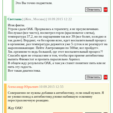
Это Вы точно подметили.
Светлана
|
(Жен., Москва)
|
10.09.2015 12:22
Итак факты.
Утром сдала ОАК. Прорвалась к терапевту, я не преувеличиваю.
Послушал (все чисто), посмотрел горло (красноватое слегка),
температура 37,2, но по ощущениям так все 39 (все болит, холодно и
так далее). Вердикт, «и без крови ясно, идет воспалительный процесс
в организме, раз температура держится уже 5 суток и не реагирует на
жаропонижающие. Пейте Азитромицин по 500мг, все пройдет».
Хм..организм то ведь большой, где этот воспалительный процесс?!
Спасибо врач не отказал мне в том, чтобы при приеме антибиотика
выпить Флюкостат и пропить параллельно Аципол.
В общем жду результаты ОАК, а там уж станет понятнее пить или не
пить эту гадость.
Вот такая диагностика.
Александр Юрьевич
10.09.2015 12:55
Совершенно не нужны добавки к антибиотику, если оный нужен. Я
не уловил повод к антибиотику,уловил набившую оскомину
перестраховочную реакцию.
Жду ОАК!