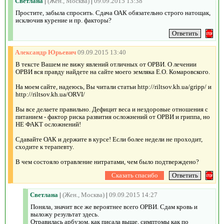
Светлана
|
(Жен., Москва)
|
09.09.2015 13:38
Простите, забыла спросить. Сдача ОАК обязательно строго натощак,
исключив курение и пр. факторы?
Александр Юрьевич
09.09.2015 13:40
В тексте Вашем не вижу явлений отличных от ОРВИ. О лечении
ОРВИ вся правду найдете на сайте моего земляка Е.О. Комаровского.
На моем сайте, надеюсь, Вы читали статьи http://riltsov.kh.ua/gripp/ и
http://riltsov.kh.ua/ORVI/
Вы все делаете правильно. Дефицит веса и нездоровые отношения с
питанием - фактор риска развития осложнений от ОРВИ и гриппа, но
НЕ ФАКТ осложнений!
Сдавайте ОАК и держите в курсе! Если более недели не проходит,
сходите к терапевту.
В чем состояло отравление нитратами, чем было подтверждено?
Светлана
|
(Жен., Москва)
|
09.09.2015 14:27
Поняла, значит все же вероятнее всего ОРВИ. Сдам кровь и
выложу результат здесь.
Отравилась арбузом, как писала выше, симптомы как по