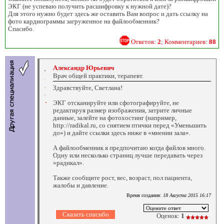
ЭКГ (не успеваю получить расшифровку к нужной дате)?
Для этого нужно будет здесь же оставить Вам вопрос и дать ссылку на
фото кардиограммы загруженное на файлообменник?
Спасибо.
Ответов:
2
; Комментариев:
88
Александр Юрьевич
Врач общей практики, терапевт.
Здравствуйте, Светлана!
ЭКГ отсканируйте или сфотографируйте, не
редактируя размер изображения, затрите личные
данные, залейте на фотохостинг (например,
http://radikal.ru, со снятием птички перед «Уменьшить
до») и дайте ссылки здесь ниже в «мнении зала».
А файлообменник я предпочитаю когда файлов много.
Одну или несколько страниц лучше передавать через
«радикал».
Также сообщите рост, вес, возраст, пол пациента,
жалобы и давление.
Время создания:
18 Августа 2015 16:17
Оценок:
1