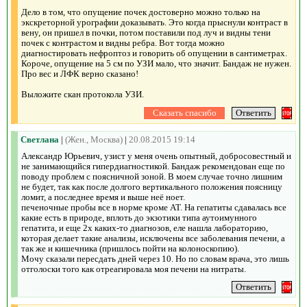
Дело в том, что опущение почек достоверно можно только на
экскреторной урографии доказывать. Это когда прыснули контраст в
вену, он пришел в почки, потом поставили под луч и видны тени
почек с контрастом и видны ребра. Вот тогда можно
диагностировать нефроптоз и говорить об опущении в сантиметрах.
Короче, опущение на 5 см по УЗИ мало, что значит. Бандаж не нужен.
Про вес и ЛФК верно сказано!
Выложите скан протокола УЗИ.
Светлана
|
(Жен., Москва)
|
20.08.2015 19:14
Александр Юрьевич, узист у меня очень опытный, добросовестный и
не занимающийся гипердиагностикой. Бандаж рекомендован еще по
поводу проблем с поясничной зоной. В моем случае точно лишним
не будет, так как после долгого вертикального положения поясницу
ломит, а последнее время и выше неё ноет.
печеночные пробы все в норме кроме АТ. На гепатиты сдавалась все
какие есть в природе, вплоть до экзотики типа аутоимунного
гепатита, и еще 2х каких-то диагнозов, еле нашла лабораторию,
которая делает такие анализы, исключены все заболевания печени, а
так же и кишечника (пришлось пойти на колоноскопию).
Мочу сказали пересдать дней через 10. Но по словам врача, это лишь
отголоски того как отреагировала моя печени на нитраты.