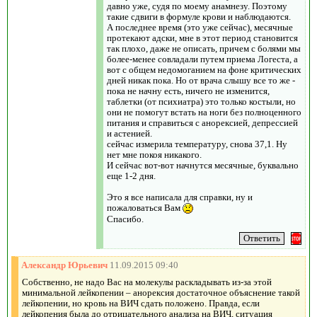
давно уже, судя по моему анамнезу. Поэтому
такие сдвиги в формуле крови и наблюдаются.
А последнее время (это уже сейчас), месячные
протекают адски, мне в этот период становится
так плохо, даже не описать, причем с болями мы
более-менее совладали путем приема Логеста, а
вот с общем недомоганием на фоне критических
дней никак пока. Но от врача слышу все то же -
пока не начну есть, ничего не изменится,
таблетки (от психиатра) это только костыли, но
они не помогут встать на ноги без полноценного
питания и справиться с анорексией, депрессией
и астенией.
сейчас измерила температуру, снова 37,1. Ну
нет мне покоя никакого.
И сейчас вот-вот начнутся месячные, буквально
еще 1-2 дня.
Это я все написала для справки, ну и
пожаловаться Вам
Спасибо.
Александр Юрьевич
11.09.2015 09:40
Собственно, не надо Вас на молекулы раскладывать из-за этой
минимальной лейкопении – анорексия достаточное объяснение такой
лейкопении, но кровь на ВИЧ сдать положено. Правда, если
лейкопения была до отрицательного анализа на ВИЧ, ситуация