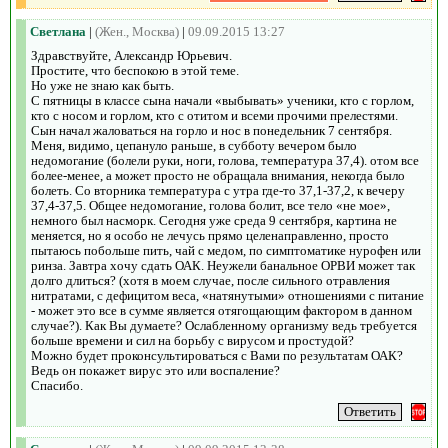
Светлана
|
(Жен., Москва)
|
09.09.2015 13:27
Здравствуйте, Александр Юрьевич.
Простите, что беспокою в этой теме.
Но уже не знаю как быть.
С пятницы в классе сына начали «выбывать» ученики, кто с горлом,
кто с носом и горлом, кто с отитом и всеми прочими прелестями.
Сын начал жаловаться на горло и нос в понедельник 7 сентября.
Меня, видимо, цепануло раньше, в субботу вечером было
недомогание (болели руки, ноги, голова, температура 37,4). отом все
более-менее, а может просто не обращала внимания, некогда было
болеть. Со вторника температура с утра где-то 37,1-37,2, к вечеру
37,4-37,5. Общее недомогание, голова болит, все тело «не мое»,
немного был насморк. Сегодня уже среда 9 сентября, картина не
меняется, но я особо не лечусь прямо целенаправленно, просто
пытаюсь побольше пить, чай с медом, по симптоматике нурофен или
ринза. Завтра хочу сдать ОАК. Неужели банальное ОРВИ может так
долго длиться? (хотя в моем случае, после сильного отравления
нитратами, с дефицитом веса, «натянутыми» отношениями с питание
- может это все в сумме является отягощающим фактором в данном
случае?). Как Вы думаете? Ослабленному организму ведь требуется
больше времени и сил на борьбу с вирусом и простудой?
Можно будет проконсультироваться с Вами по результатам ОАК?
Ведь он покажет вирус это или воспаление?
Спасибо.