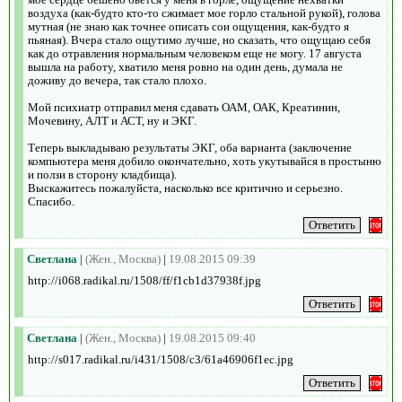
воздуха (как-будто кто-то сжимает мое горло стальной рукой), голова
мутная (не знаю как точнее описать сои ощущения, как-будто я
пьяная). Вчера стало ощутимо лучше, но сказать, что ощущаю себя
как до отравления нормальным человеком еще не могу. 17 августа
вышла на работу, хватило меня ровно на один день, думала не
доживу до вечера, так стало плохо.
Мой психиатр отправил меня сдавать ОАМ, ОАК, Креатинин,
Мочевину, АЛТ и АСТ, ну и ЭКГ.
Теперь выкладываю результаты ЭКГ, оба варианта (заключение
компьютера меня добило окончательно, хоть укутывайся в простыню
и ползи в сторону кладбища).
Выскажитесь пожалуйста, насколько все критично и серьезно.
Спасибо.
Светлана
|
(Жен., Москва)
|
19.08.2015 09:39
http://i068.radikal.ru/1508/ff/f1cb1d37938f.jpg
Светлана
|
(Жен., Москва)
|
19.08.2015 09:40
http://s017.radikal.ru/i431/1508/c3/61a46906f1ec.jpg