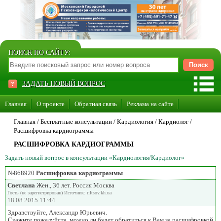
ПОИСК ПО САЙТУ:
ЗАДАТЬ НОВЫЙ ВОПРОС
Главная
О проекте
Обратная связь
Реклама на сайте
Стать консультантом нашего сайта
Главная
/ Бесплатные консультации /
Кардиология
/
Кардиолог
/
Расшифровка кардиограммы
Суперакция «Каждому врачу свой сайт»
РАСШИФРОВКА КАРДИОГРАММЫ
Задать новый вопрос в консультации «Кардиология/Кардиолог»
№868920
Расшифровка кардиограммы
Светлана
Жен., 36 лет. Россия Москва
Гость (не зарегистрирован) Источник: riltsov.kh.ua
18.08.2015 11:44
Здравствуйте, Александр Юрьевич.
Скажите пожалуйста, можно ли будет обратиться к Вам за расшифровкой