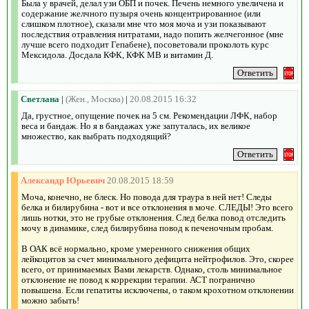
Была у врачей, делал узи ОБП и почек. Печень немного увеличена и
содержание желчного пузыря очень концентрированное (или
слишком плотное), сказали мне что моя моча и узи показывают
последствия отравления нитратами, надо попить желчегонное (мне
лучше всего подходит Гепабене), посоветовали проколоть курс
Мексидола. Досдала КФК, КФК МВ и витамин Д.
Светлана
|
(Жен., Москва)
|
20.08.2015 16:32
Да, грустное, опущение почек на 5 см. Рекомендации ЛФК, набор
веса и бандаж. Но я в бандажах уже запуталась, их великое
множество, как выбрать подходящий?
Александр Юрьевич
20.08.2015 18:59
Моча, конечно, не блеск. Но повода для траура в ней нет! Следы
белка и билирубина - вот и все отклонения в моче. СЛЕДЫ! Это всего
лишь нотки, это не грубые отклонения. След белка повод отследить
мочу в динамике, след билирубина повод к печеночным пробам.
В ОАК всё нормально, кроме умеренного снижения общих
лейкоцитов за счет минимального дефицита нейтрофилов. Это, скорее
всего, от принимаемых Вами лекарств. Однако, столь минимальное
отклонение не повод к коррекции терапии. АСТ погранично
повышена. Если гепатиты исключены, о таком крохотном отклонении
можно забыть!