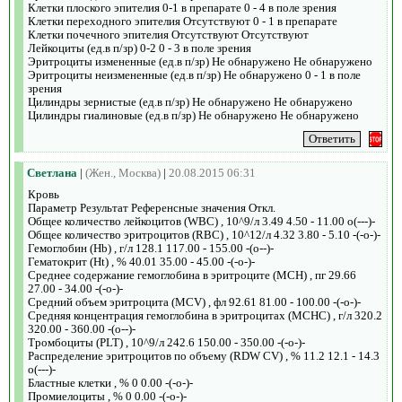
Клетки плоского эпителия 0-1 в препарате 0 - 4 в поле зрения
Клетки переходного эпителия Отсутствуют 0 - 1 в препарате
Клетки почечного эпителия Отсутствуют Отсутствуют
Лейкоциты (ед.в п/зр) 0-2 0 - 3 в поле зрения
Эритроциты измененные (ед.в п/зр) Не обнаружено Не обнаружено
Эритроциты неизмененные (ед.в п/зр) Не обнаружено 0 - 1 в поле
зрения
Цилиндры зернистые (ед.в п/зр) Не обнаружено Не обнаружено
Цилиндры гиалиновые (ед.в п/зр) Не обнаружено Не обнаружено
Светлана
|
(Жен., Москва)
|
20.08.2015 06:31
Кровь
Параметр Результат Референсные значения Откл.
Общее количество лейкоцитов (WBC) , 10^9/л 3.49 4.50 - 11.00 o(---)-
Общее количество эритроцитов (RBC) , 10^12/л 4.32 3.80 - 5.10 -(-o-)-
Гемоглобин (Hb) , г/л 128.1 117.00 - 155.00 -(o--)-
Гематокрит (Ht) , % 40.01 35.00 - 45.00 -(-o-)-
Среднее содержание гемоглобина в эритроците (MCH) , пг 29.66
27.00 - 34.00 -(-o-)-
Средний объем эритроцита (MCV) , фл 92.61 81.00 - 100.00 -(-o-)-
Средняя концентрация гемоглобина в эритроцитах (MCHC) , г/л 320.2
320.00 - 360.00 -(o--)-
Тромбоциты (PLT) , 10^9/л 242.6 150.00 - 350.00 -(-o-)-
Распределение эритроцитов по объему (RDW CV) , % 11.2 12.1 - 14.3
o(---)-
Бластные клетки , % 0 0.00 -(-o-)-
Промиелоциты , % 0 0.00 -(-o-)-