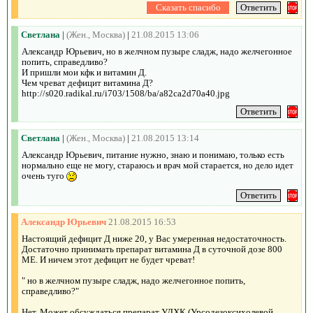
Светлана
|
(Жен., Москва)
|
21.08.2015 13:06
Александр Юрьевич, но в желчном пузыре сладж, надо желчегонное
попить, справедливо?
И пришли мои кфк и витамин Д.
Чем чреват дефицит витамина Д?
http://s020.radikal.ru/i703/1508/ba/a82ca2d70a40.jpg
Светлана
|
(Жен., Москва)
|
21.08.2015 13:14
Александр Юрьевич, питание нужно, знаю и понимаю, только есть
нормально еще не могу, стараюсь и врач мой старается, но дело идет
очень туго
Александр Юрьевич
21.08.2015 16:53
Настоящий дефицит Д ниже 20, у Вас умеренная недостаточность.
Достаточно принимать препарат витамина Д в суточной дозе 800
МЕ. И ничем этот дефицит не будет чреват!
" но в желчном пузыре сладж, надо желчегонное попить,
справедливо?"
Нет. Может обсуждаться препарат УДХК (Урсодезоксихолевой