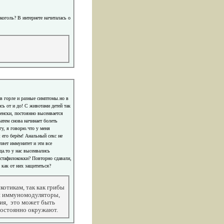
коголь? В интернете начиталась о
 в горле и разные симптомы.но в
ь от и до! С животами детей так
женски, постоянно высеивается
атем снова начинает болеть
гу, я говорю.что у меня
 его берём! Анальный секс не
ляет иммунитет и эти все
да.то у нас высеивались
 стафилококки? Повторно сдавали,
 как от них защититься?
котикам, так как грибы
 и иммуномодуляторы,
ия, это может быть
 постоянно окружают.