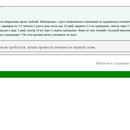
»»
были обнаружены цисты лямблий. Наблюдались у двух специалистов и назначения их кардинально отличаю
а, макмирор по 1/2 таблетке 2 раза в день после еды 10 дней, пирантел 2,5 мл однократно, повтор через 
ин раз в день 5 дней, повтор 10 мл через 2 недели однократно. Какое из этих лечений с большей вероятн
ка к выведению ? Об этом врачами ничего упомянуто не было
»
и не требуется, лучше провести лечение по первой схеме.
Найти все страницы