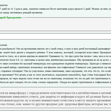
редства
 дней по 1т. 3 раза в день, назначил гинеколог.После окончания курса прошло 5 дней. Можно ли пить ал
оль ввиду негативных реакций организма.
дрей Аркадьевич
»»»
болезни
та разобраться! Уже на протяжении многих лет у моей семьи, я муж и трое детей постоянный дискомфорт
я. может быть цистит у младшего ребенка. У всех животы, желчный, холецистит всем ставят. Проверялис
олегче стало, но в целом картина не меняется! Одинаково то, что при сдачи бак посева с зева, носа и по 
личестве более 5-6..т.е. патогенны и нужно пить антибиотики высеянные. Мы пропиваем.но не на долго, з
го такое состояние без высокой температуры или однократное поднятие температуры. Приходя к гинеколо
ва какой нибудь стрептококк агалактикус или фекалис или стафилококк! Гинеколог уже удивляется где мы
 стараемся соблюдать! Уже из узмучились этими симптомами, такое ощущение, что есть что.то, что ослаб
м прилипают! Что делать и как от этого вылечиться, подскажите пожалуйста, буду очень благодарна! Ког
ирором, но через неделю стало точно так же по симптомам, возможно.что это он даёт эти стрептококки и
были.но врач говорил.что их очень сложно определить. Откуда все время стрептококки и стафилококки и
»
сев на микрофлору с определением чувствительности к антибиотикам и антими
 снижение иммунного ответа. для защиты от инфекции в курсе аб должны быть
ительным курсом. ну и нужно внимательно отнестись к месту вашего проживан
 на стенах, или какие-то другие вредные для здоровья факторы, которые вас