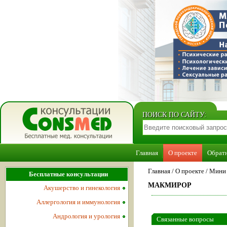
ПОИСК ПО САЙТУ:
Главная
О проекте
Обратн
Главная
/
О проекте
/
Мини 
Бесплатные консультации
МАКМИРОР
Акушерство и гинекология
Аллергология и иммунология
Андрология и урология
Связанные вопросы