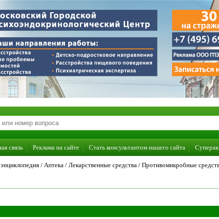
ая связь
Реклама на сайте
Стать консультантом нашего сайта
Суперак
энциклопедия
/
Аптека
/
Лекарственные средства
/
Противомикробные средст