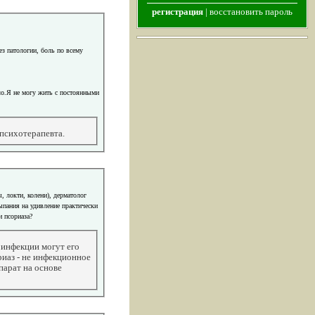
регистрация
|
восстановить пароль
ез патологии, боль по всему
ло.Я не могу жить с постоянными
 психотерапевта.
, локти, колени), дерматолог
ыпания на удивление практически
и псориаза?
инфекции могут его
риаз - не инфекционное
парат на основе