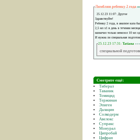
Лямблии ребенку 2 года
»
25.12.23 11:07: Другое
Здравствуйте!
Ребенку 2 года, в анализе кала 
2,5 мл х1 в день в течении месяц
назначил только немозол 10 мл од
И нужна ли специальная подготов
25.12.23 17:31:
Tatiana
»»
специальной подготовк
Смотрите ещё:
Тиберал
Таваник
Томицид
Тержинан
Эпиген
Далацин
Солкодерм
Авелокс
Супракс
Монурал
Ципробай
Цифран