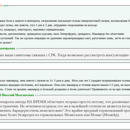
те
»»»
ные боли в животе и метеоризм, гастроскопия показывает только поверхностный гастрит, колоноскопия б
руг пупка, низ живота, стул 1 раз в 2 дня, затруднено опорожнение на выходе.
з, аскаридоз, описторхоз, иерсиниоз отрицательные.
иксом, дюспаталином, тримедатом курсами, пила Энтерофурил, орнидазол, Макмирор без облегчения.
улучшений .Так же сделали операцию по удалению эндометриоидных кист, рассечению спаек, легче не ста
то делать?
димировна
»»»
но ваши симптомы связаны с СРК. Тогда возможно рассмотреть консультацию
олог макмирор, пить вместе с мужем по 1т. 3 раза в день. Муж уже лет 5 страдает псориазом(кожа головы
 мазью акридерм постоянно, всё нормально. Пока пил макмирор в течение недели мазали 1-2 раза, но выс
лось. Стоит ли пропить макмирор в большей дозировке и более длительно? Применяется ли он при лечени
й Виталий Максимович
»»»
епараты иногда НА ВРЕМЯ облегчают псориаз просто потому, что различные 
странении. Но лечением псориаза это ни в малейшей степени не является (псо
рименять Акридерм очень нежелательно! Это крайне вредный гормональный пре
ельно более безвреден из гормональных Мометазон или Момат (Момейд).