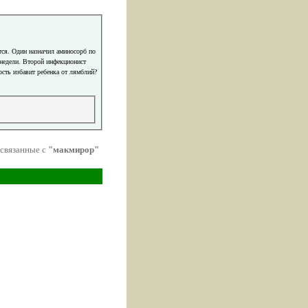
тся. Один назначил аминосорб по
2 недели. Второй инфекционист
ость избавит ребенка от лямблий?
 связанные с
"макмирор"