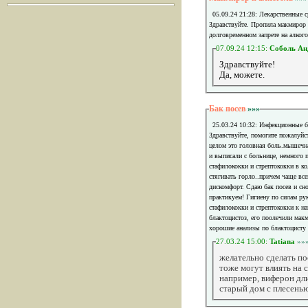
05.09.24 21:28: Лекарственные с
Здравствуйте. Пропила макмирор 7
долговременном запрете на алког
07.09.24 12:15:
Соболь Ан
Здравствуйте!
Да, можете.
Бак посев
»»»
25.03.24 10:32: Инфекционные 
Здравствуйте, помогите пожалуйс
целом это головная боль.мышечна
и выписали с больнице, немного п
стафилококки и стрептококки в ко
стягивать горло..причем чаще все
дискомфорт. Сдаю бак посев и сно
практикуем! Гигиену по силам рук
стафилококки и стрептококки к на
блактоцистоз, его поолечили макм
хорошие анализы по блактоцисту 
27.03.24 15:00:
Tatiana
»»
желательно сделать по
тоже могут влиять на
например, виферон дл
старый дом с плесенью