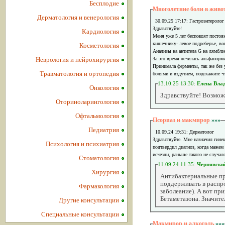
Бесплодие
Многолетние боли в живо
Дерматология и венерология
30.09.25 17:17: Гастроэнтеролог
Здравствуйте!
Кардиология
Меня уже 5 лет беспокоят постоян
кишечнику- левое подреберье, вок
Косметология
Анализы на антитела G на лямблио
Неврология и нейрохирургия
За это время лечилась альфанорм
Принимала ферменты, так же без 
Травматология и ортопедия
болями и вздутием, подскажите ч
13.10.25 13:30:
Елена Вла
Онкология
Здравствуйте! Возмож
Оториноларингология
Офтальмология
Псориаз и макмирор
»»»
Педиатрия
10.09.24 19:31: Дерматолог
Здравствуйте. Мне назначил гинек
Психология и психиатрия
подтвердил диагноз, когда мажем
исчезли, раньше такого не случа
Стоматология
11.09.24 11:35:
Чернявски
Хирургия
Антибактериальные пр
поддерживать в распро
Фармакология
заболеание). А вот п
Бетаметазона. Значит
Другие консультации
Специальные консультации
Макмирор и алкоголь
»»»