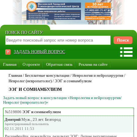
ПОИСК ПО САЙТУ:
ЗАДАТЬ НОВЫЙ ВОПРОС
Главная
О проекте
Обратная связь
Реклама на сайте
Стать консультантом нашего сайта
Главная
/ Бесплатные консультации /
Неврология и нейрохирургия
/
Невролог (невропатолог)
/
ЭЭГ и сомнамбулизм
Суперакция «Каждому врачу свой сайт»
ЭЭГ И СОМНАМБУЛИЗМ
Задать новый вопрос в консультации «Неврология и нейрохирургия/
Невролог (невропатолог)»
№519806
ЭЭГ и сомнамбулизм
Дмитрий
Муж., 23 лет. Белгород
Зарегистрированный пользователь
02.11.2011 11:53
Расшифруйте, пожалуйста, результат ЭЭГ: Легкие регуляторные