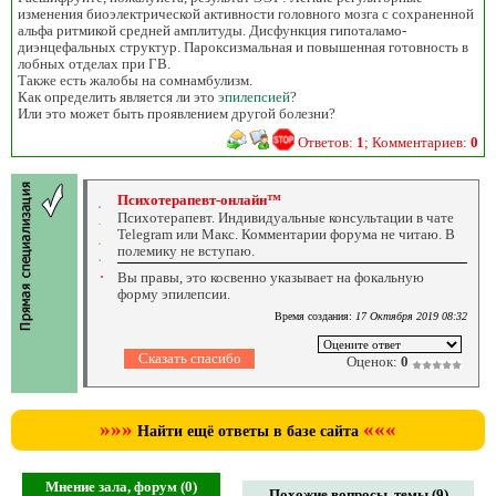
изменения биоэлектрической активности головного мозга с сохраненной
альфа ритмикой средней амплитуды. Дисфункция гипоталамо-
диэнцефальных структур. Пароксизмальная и повышенная готовность в
лобных отделах при ГВ.
Также есть жалобы на сомнамбулизм.
Как определить является ли это
эпилепсией
?
Или это может быть проявлением другой болезни?
Ответов:
1
; Комментариев:
0
Психотерапевт-онлайн™
Психотерапевт. Индивидуальные консультации в чате
Telegram или Макс. Комментарии форума не читаю. В
полемику не вступаю.
Вы правы, это косвенно указывает на фокальную
форму эпилепсии.
Время создания:
17 Октября 2019 08:32
Оценок:
0
»»»
«««
Найти ещё ответы в базе сайта
Мнение зала, форум (0)
Похожие вопросы, темы (9)