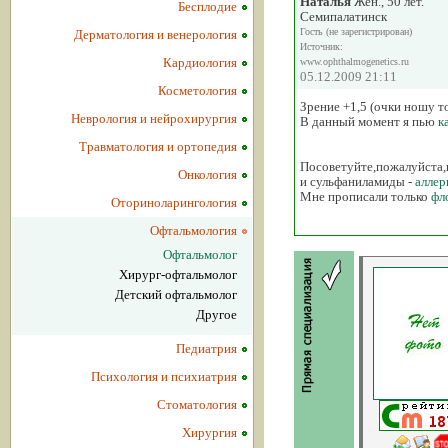
Наталья
Жен., 50 лет.
Бесплодие
Семипалатинск
Гость (не зарегистрирован)
Дерматология и венерология
Источник:
Кардиология
www.ophthalmogenetics.ru
05.12.2009 21:11
Косметология
Зрение +1,5 (очки ношу т
Неврология и нейрохирургия
В данный момент я пью
к
Травматология и ортопедия
Посоветуйте,пожалуйста,к
Онкология
и сульфаниламиды -
аллер
Мне прописали только
фл
Оториноларингология
Офтальмология
Офтальмолог
Хирург-офтальмолог
Детский офтальмолог
Другое
Педиатрия
Психология и психиатрия
Стоматология
Хирургия