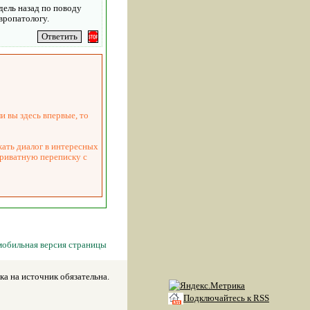
едель назад по поводу
вропатологу.
и вы здесь впервые, то
жать диалог в интересных
приватную переписку с
мобильная версия страницы
а на источник обязательна.
Подключайтесь к RSS