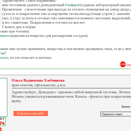
Здравствуйте, Ольга Вадимовна!
мне поставили диагноз демодекозный
блефарит
(сдавала лабораторный анализ
Проявления : слезотечение при выходе из теплого помещения на улицу;когда 
сухость и покраснение глаз и ощущение песка;иногда (чаще утром ) - жжение
глаз; к утру за ночь в уголках глаз скапливается немного засохших выделений
и все симптомы. Покраснения и отечности век нет.
Глазное дно в норме.
олько при чтении).
авинтон
(прописал невролог для расширения сосудов).
акие мне лучше принимать лекарства и чем можно промывать глаза, если у мен
гия
?
оксал
, но его пока нет в аптеках.
От
Ольга Вадимовна Хлебникова
врач-генетик, офтальмолог, д.м.н.
Здравствуйцте. Демодекоз - признак слабой иммунной системы. Лечить 
Можно умываться ромашковым чаем. Капать - флоксал при покраснении
врачу.
Время 