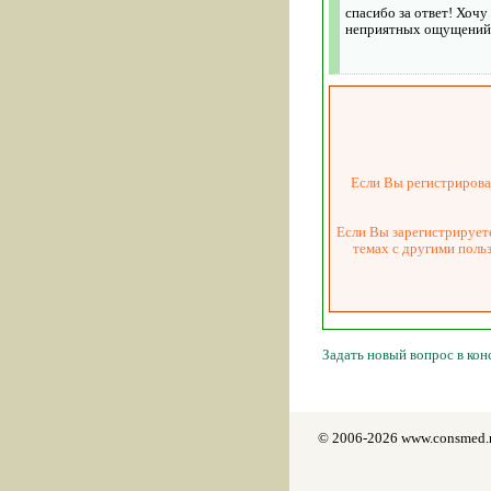
спасибо за ответ! Хочу
неприятных ощущений в 
Если Вы регистрировал
Если Вы зарегистрируете
темах с другими поль
Задать новый вопрос в ко
© 2006-2026 www.consmed.r