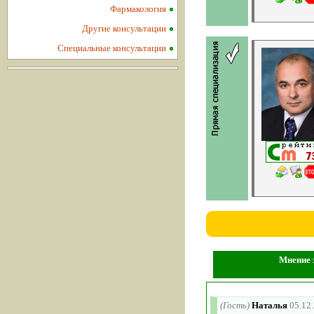
Фармакология
Другие консультации
Специальные консультации
Мнение з
(Гость)
Наталья
05.12