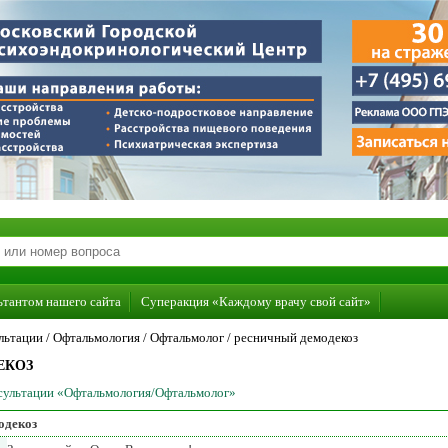
ьтантом нашего сайта
Суперакция «Каждому врачу свой сайт»
льтации /
Офтальмология
/
Офтальмолог
/
ресничный демодекоз
ЕКОЗ
нсультации «Офтальмология/Офтальмолог»
одекоз