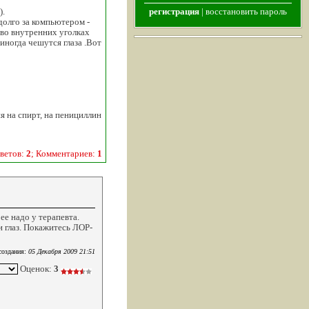
).
регистрация
|
восстановить пароль
долго за компьютером -
 во внутренних уголках
;иногда чешутся глаза .Вот
я на спирт, на пенициллин
ветов:
2
; Комментариев:
1
ее надо у терапевта.
 глаз. Покажитесь ЛОР-
создания:
05 Декабря 2009 21:51
Оценок:
3