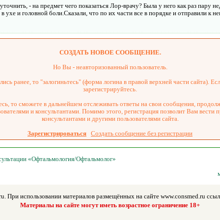
 уточнить, - на предмет чего показаться Лор-врачу? Была у него как раз пару н
ухе и головной боли.Сказали, что по их части все в порядке и отправили к не
СОЗДАТЬ НОВОЕ СООБЩЕНИЕ.
Но Вы - неавторизованный пользователь.
ись ранее, то "залогиньтесь" (форма логина в правой верхней части сайта). Есл
зарегистрируйтесь.
сь, то сможете в дальнейшем отслеживать ответы на свои сообщения, продол
зователями и консультантами. Помимо этого, регистрация позволит Вам вести 
консультантами и другими пользователями сайта.
Зарегистрироваться
Создать сообщение без регистрации
нсультации «Офтальмология/Офтальмолог»
u. При использовании материалов размещённых на сайте www.consmed.ru ссылк
Материалы на сайте могут иметь возрастное ограничение 18+