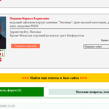
Першин Кирилл Борисович
ведущий офтальмохирург клиники "Эксимер", врач высшей категории, 
наук, академик РАЕН
Здравствуйте, Наталья
Кроме Флоксала хороший результат дает Блефорогель.
Время 
»»»
«««
Найти ещё ответы в базе сайта
ала, форум (1)
Похожие вопросы, темы
.2009 23:05