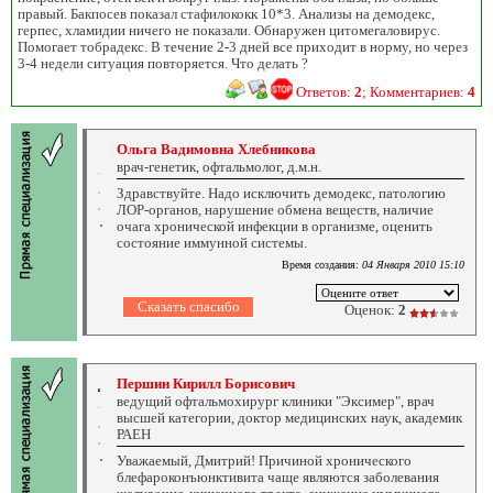
правый. Бакпосев показал стафилококк 10*3. Анализы на демодекс,
герпес, хламидии ничего не показали. Обнаружен цитомегаловирус.
Помогает тобрадекс. В течение 2-3 дней все приходит в норму, но через
3-4 недели ситуация повторяется. Что делать ?
Ответов:
2
; Комментариев:
4
Ольга Вадимовна Хлебникова
врач-генетик, офтальмолог, д.м.н.
Здравствуйте. Надо исключить демодекс, патологию
ЛОР-органов, нарушение обмена веществ, наличие
очага хронической инфекции в организме, оценить
состояние иммунной системы.
Время создания:
04 Января 2010 15:10
Оценок:
2
Першин Кирилл Борисович
ведущий офтальмохирург клиники "Эксимер", врач
высшей категории, доктор медицинских наук, академик
РАЕН
Уважаемый, Дмитрий! Причиной хронического
блефароконъюнктивита чаще являются заболевания