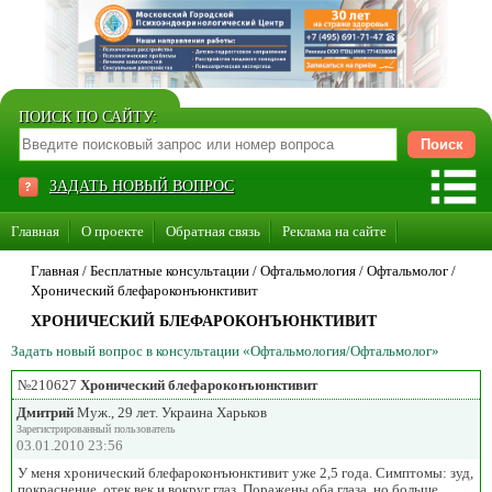
ПОИСК ПО САЙТУ:
ЗАДАТЬ НОВЫЙ ВОПРОС
Главная
О проекте
Обратная связь
Реклама на сайте
Стать консультантом нашего сайта
Главная
/ Бесплатные консультации /
Офтальмология
/
Офтальмолог
/
Хронический блефароконъюнктивит
Суперакция «Каждому врачу свой сайт»
ХРОНИЧЕСКИЙ БЛЕФАРОКОНЪЮНКТИВИТ
Задать новый вопрос в консультации «Офтальмология/Офтальмолог»
№210627
Хронический блефароконъюнктивит
Дмитрий
Муж., 29 лет. Украина Харьков
Зарегистрированный пользователь
03.01.2010 23:56
У меня хронический блефароконъюнктивит уже 2,5 года. Симптомы: зуд,
покраснение, отек век и вокруг глаз. Поражены оба глаза, но больше