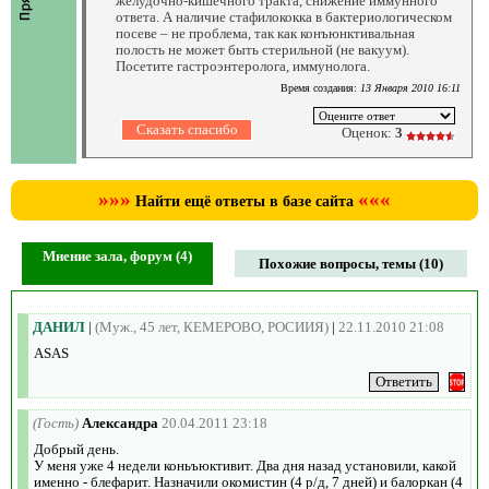
желудочно-кишечного тракта, снижение иммунного
ответа. А наличие стафилококка в бактериологическом
посеве – не проблема, так как конъюнктивальная
полость не может быть стерильной (не вакуум).
Посетите гастроэнтеролога, иммунолога.
Время создания:
13 Января 2010 16:11
Оценок:
3
»»»
«««
Найти ещё ответы в базе сайта
Мнение зала, форум (4)
Похожие вопросы, темы (10)
ДАНИЛ
|
(Муж., 45 лет, КЕМЕРОВО, РОСИИЯ)
|
22.11.2010 21:08
ASAS
(Гость)
Александра
20.04.2011 23:18
Добрый день.
У меня уже 4 недели коньъюктивит. Два дня назад установили, какой
именно - блефарит. Назначили окомистин (4 р/д, 7 дней) и балоркан (4