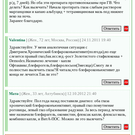
р/д, 7 дней). Но оба эти препарата противопоказаны при ГВ. Что
делать? Как вылечить? Начала протирать глаза слабым раствором
марганцовки и капаю альбуцид + тетрамициновая мазь под нижнее
веко на ночь.
Заранее благодарю.
Valentina
|
(Жен., 72 лет, Москва, Россия)
|
24.11.2011 19:40
Здравствуйте. У меня аналогичная ситуация с
Дмитрием.Хронический блефароконьюктивит(полгода),но еще
слезится правый глаз,бак.исслед.-рост Золотистого стафилококка +
Demodex.Назначено лечение - капли
Офтаквикс,блефарогель,блефаролосьон(3месяца).Смогу ли я
полностью вылечить глаза?Я читала,что блефароконьюктивит до
конца не лечится.Так ли это?
Мата
|
(Жен., 33 лет, Ахтубинск)
|
12.10.2012 21:40
Здравствуйте. Пол года назад поставили диагноз: оба глаза
хронический блефароконъюнктивит, правый глаз помутнение
роговицы, левый глаз образование радужки. За весь период лечения
мне назначили блефарагель, окомистин, флоксак капли, флоксал мазь,
комбинил капли, и ВитА-ПОС. Можно ли это вылечить?