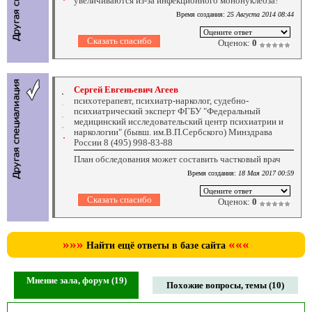
увеличиваются из-за инфекционного мононуклеоза!
Время создания:
25 Августа 2014 08:44
Оценок:
0
Сергей Евгеньевич Агеев
психотерапевт, психиатр-нарколог, судебно-
психиатрический эксперт ФГБУ "Федеральный
медицинский исследовательский центр психиатрии и
наркологии" (бывш. им.В.П.Сербского) Минздрава
России 8 (495) 998-83-88
План обследования может составить частковый врач
Время создания:
18 Мая 2017 00:59
Оценок:
0
»»»
«««
Найти ещё ответы в базе сайта
Мнение зала, форум (19)
Похожие вопросы, темы (10)