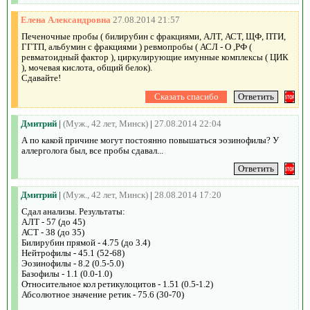
Елена Александровна
27.08.2014 21:57
Печеночные пробы ( билирубин с фракциями, АЛТ, АСТ, ЩФ, ПТИ,
ГГТП, альбумин с фракциями ) ревмопробы ( АСЛ - О ,РФ (
ревматоидный фактор ), циркулирующие имунные комплексы ( ЦИК
), мочевая кислота, общий белок).
Сдавайте!
Дмитрий
|
(Муж., 42 лет, Минск)
|
27.08.2014 22:04
А по какой причине могут постоянно повышаться эозинофилы? У
аллерголога был, все пробы сдавал...
Дмитрий
|
(Муж., 42 лет, Минск)
|
28.08.2014 17:20
Сдал анализы. Результаты:
АЛТ - 57 (до 45)
АСТ - 38 (до 35)
Билирубин прямой - 4.75 (до 3.4)
Нейтрофилы - 45.1 (52-68)
Эозинофилы - 8.2 (0.5-5.0)
Базофилы - 1.1 (0.0-1.0)
Относительное кол ретикулоцитов - 1.51 (0.5-1.2)
Абсолютное значение ретик - 75.6 (30-70)