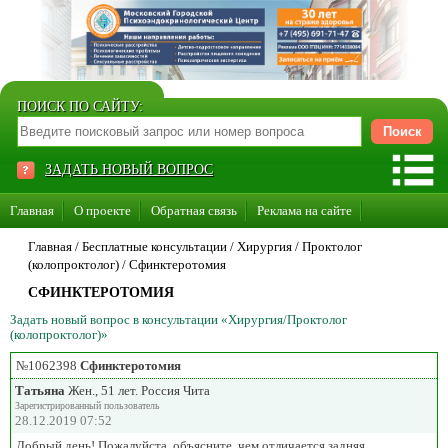
ПОИСК ПО САЙТУ:
ЗАДАТЬ НОВЫЙ ВОПРОС
Главная
О проекте
Обратная связь
Реклама на сайте
Стать консультантом нашего сайта
Главная
/ Бесплатные консультации /
Хирургия
/
Проктолог
(колопроктолог)
/
Сфинктеротомия
Суперакция «Каждому врачу свой сайт»
СФИНКТЕРОТОМИЯ
Задать новый вопрос в консультации «Хирургия/Проктолог
(колопроктолог)»
№1062398
Сфинктеротомия
Татьяна
Жен., 51 лет. Россия Чита
Зарегистрированный пользователь
28.12.2019 07:52
Добрый день! Пожалуйста, объясните, чем отличается задняя