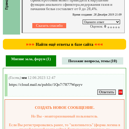
сфинктеротомия может приводить к нарушение
функции анального сфинктера,недержания газов и
пачкания белья составляет от 0 до 28,4%.
Время создания:
28 Декабря 2019 21:09
Оценок:
0
»»»
«««
Найти ещё ответы в базе сайта
Мнение зала, форум (1)
Похожие вопросы, темы (10)
(Гость)
мм
12.06.2023 12:47
https://cloud.mail.ru/public/1Qo7/7877Wquyv
СОЗДАТЬ НОВОЕ СООБЩЕНИЕ.
Но Вы - неавторизованный пользователь.
Если Вы регистрировались ранее, то "залогиньтесь" (форма логина в