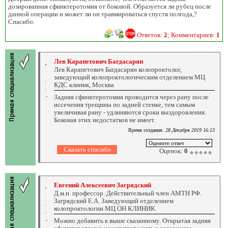
дозированная сфинктеротомия от боковой. Образуется ли рубец после
данной операции и может ли он травмироваться спустя полгода,?
Спасибо.
Ответов:
2
; Комментариев:
1
Лев Карапетович Багдасарян
Лев Карапетович Багдасарян колопроктолог,
заведующий колопроктологическим отделением МЦ
КДС клиник, Москва
Задняя сфинктеротомия проводится через рану после
иссечения трещины по задней стенке, тем самым
увеличивая рану - удлиняются сроки выздоровления.
Боковая этих недостатков не имеет.
Время создания:
28 Декабря 2019 16:13
Оценок:
0
Евгений Алексеевич Загрядский
Д.м.н. профессор. Действительный член АМТН РФ.
Загрядский Е.А. Заведующий отделением
колопроктологии МЦ ОН КЛИНИК.
Можно добавить к выше сказанному. Открытая задняя