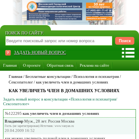
ПОИСК ПО САЙТУ:
ЗАДАТЬ НОВЫЙ ВОПРОС
Главная
О проекте
Обратная связь
Реклама на сайте
Стать консультантом нашего сайта
Главная
/ Бесплатные консультации /
Психология и психиатрия
/
Сексопатолог
/
как увеличеть член в домашних условиях
Суперакция «Каждому врачу свой сайт»
КАК УВЕЛИЧЕТЬ ЧЛЕН В ДОМАШНИХ УСЛОВИЯХ
Задать новый вопрос в консультации «Психология и психиатрия/
Сексопатолог»
№122295
как увеличеть член в домашних условиях
Владимир
Муж., 28 лет. Россия Москва
Гость (не зарегистрирован) Источник: www.vanyan.ru
20.04.2009 16:52
как можно увеличеть половой член в домашних условиях