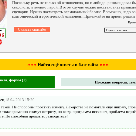
Поскольку речь не только об отношениях, но и либидо, рекомендовал бы
сексолога, и именно парой. В этом случае можно восстановить правил
сценарии. Нужно посмотреть гормональный баланс. Возможно, надо во
платонический и эротический компонент. Приезжайте на прием, решим
Время
»»»
«««
Найти ещё ответы в базе сайта
ала, форум (1)
Похожие вопросы, темы
рец
18.04.2013 15:29
 такой. Не способны простить измену. Лекарства не помогали ещё никому, спр
 тоже временно снимут остроту, но когда программа иссякнет, проблема вернё
ь. Не способны прощать, разводитесь!