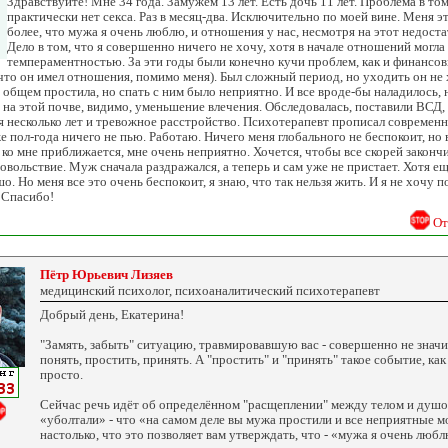
Здравствуйте! Мне 34 года. Замужем 13 лет. Есть дочь 11 лет. Проблема в том
практически нет секса. Раз в месяц-два. Исключительно по моей вине. Меня э
более, что мужа я очень люблю, и отношения у нас, несмотря на этот недост
Дело в том, что я совершенно ничего не хочу, хотя в начале отношений могла
темпераментностью. За эти годы были конечно кучи проблем, как и финансов
 что он имел отношения, помимо меня). Был сложный период, но уходить он не х
 общем простила, но спать с ним было неприятно. И все вроде-бы наладилось, 
 на этой почве, видимо, уменьшение влечения. Обследовалась, поставили ВСД,
тя несколько лет и тревожное расстройство. Психотерапевт прописал современ
е пол-года ничего не пью. Работаю. Ничего меня глобального не беспокоит, но в
н ко мне приближается, мне очень неприятно. Хочется, чтобы все скорей закончи
овольствие. Муж сначала раздражался, а теперь и сам уже не пристает. Хотя ещ
о. Но меня все это очень беспокоит, я знаю, что так нельзя жить. И я не хочу 
 Спасибо!
От
Пётр Юрьевич Лизяев
медицинский психолог, психоаналитический психотерапевт
Добрый день, Екатерина!
"Замять, забыть" ситуацию, травмировавшую вас - совершенно не значи
понять, простить, принять. А "простить" и "принять" такое событие, как 
просто.
Сейчас речь идёт об определённом "расщеплении" между телом и душо
«уболтали» - что «на самом деле вы мужа простили и все неприятные м
настолько, что это позволяет вам утверждать, что - «мужа я очень любл