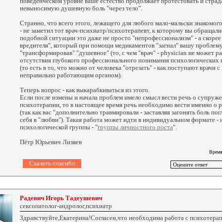
поведенческом уровне ваше естество продолжает протестовать и страд
невыносимую душевную боль "через тело".
Странно, что всего этого, лежащего для любого мало-мальски знакомого
- не заметил тот врач-психиатр/психотерапевт, к которому вы обращали
подобной ситуации это даже не просто "непрофессионализм" - а скорее 
вредителя", который при помощи медикаментов "загнал" вашу проблему
"трансформировав" "душевное" (то, с чем "врач" - physician не может р
отсутствия глубокого профессионального понимания психологических п
(то есть в то, что можно от человека "отрезать" - как поступают врачи 
неправильно работающим органом).
Теперь вопрос - как выкарабкиваться из этого.
Если после измены и начала проблем имело смысл вести речь о супруж
психотерапии, то в настоящее время речь необходимо вести именно о р
(так как вас "дополнительно травмировали - заставляя загонять боль по
себя в "любви"). Такая работа может идти в индивидуальном формате - 
психологической группы - "
группы личностного роста
".
Пётр Юрьевич Лизяев
Время
Радевич Игорь Тадеушевич
сексопатолог-андролог,психиатр
Здравствуйте,Екатерина!Согласен,что необходима работа с психотерап