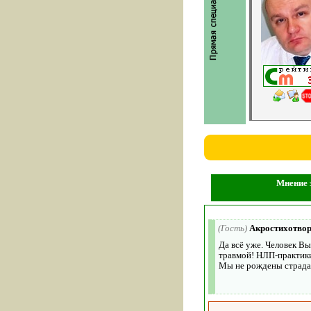
Мнение з
(Гость)
Акростихотво
Да всё уже. Человек Вы
травмой! НЛП-практики
Мы не рождены страдат