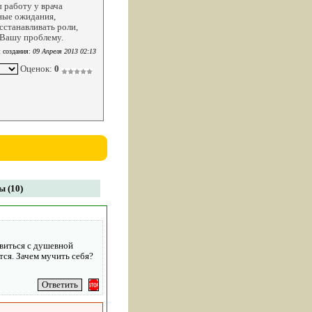
 работу у врача
ьные ожидания,
сстанавливать роли,
 Вашу проблему.
 создания:
09 Апреля 2013 02:13
Оценок:
0
 (10)
авиться с душевной
тся. Зачем мучить себя?