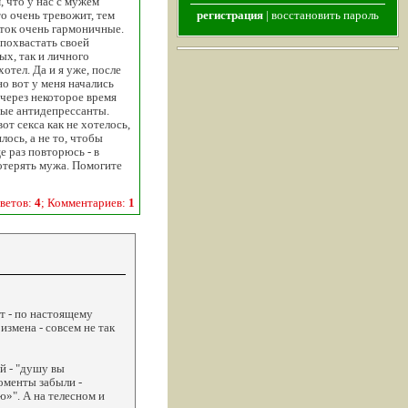
, что у нас с мужем
то очень тревожит, тем
регистрация
|
восстановить пароль
аток очень гармоничные.
 похвастать своей
ых, так и личного
отел. Да и я уже, после
но вот у меня начались
 через некоторое время
ные антидепрессанты.
от секса как не хотелось,
лось, а не то, чтобы
е раз повторюсь - в
потерять мужа. Помогите
ветов:
4
; Комментариев:
1
т - по настоящему
измена - совсем не так
й - "душу вы
оменты забыли -
ю»". А на телесном и