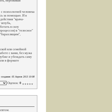
ать, переживая
 с психологией человека
сь за помощью. И в
действия "врача-
 вглубь,
аботать в силу
роцессов) в "телесное"
с "барахлящим",
еской или семейной
аботе с вами, без мужа
глубже и убеждать саму
или в формате
 создания:
05 Апреля 2013 10:08
Оценок:
0
евтом.