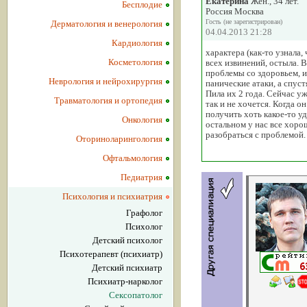
Екатерина
Жен., 34 лет.
Бесплодие
Россия Москва
Гость (не зарегистрирован)
Дерматология и венерология
04.04.2013 21:28
Кардиология
характера (как-то узнала,
Косметология
всех извинений, остыла. В
проблемы со здоровьем, и
Неврология и нейрохирургия
панические атаки, а спус
Пила их 2 года. Сейчас уж
Травматология и ортопедия
так и не хочется. Когда о
получить хоть какое-то уд
Онкология
остальном у нас все хорош
разобраться с проблемой.
Оториноларингология
Офтальмология
Педиатрия
Психология и психиатрия
Графолог
Психолог
Детский психолог
Психотерапевт (психиатр)
Детский психиатр
Психиатр-нарколог
Сексопатолог