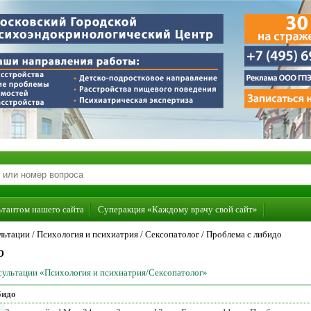
ьтантом нашего сайта
Суперакция «Каждому врачу свой сайт»
льтации /
Психология и психиатрия
/
Сексопатолог
/
Проблема с либидо
О
нсультации «Психология и психиатрия/Сексопатолог»
бидо