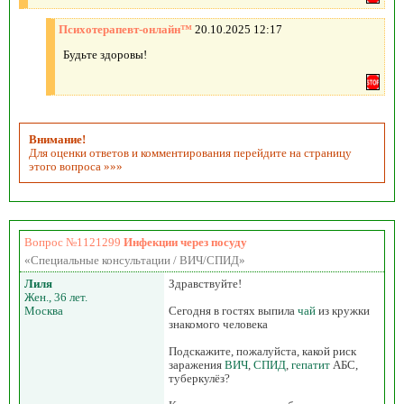
Психотерапевт-онлайн™
20.10.2025 12:17
Будьте здоровы!
Внимание!
Для оценки ответов и комментирования перейдите на страницу
этого вопроса »»»
Вопрос №1121299
Инфекции через посуду
«Специальные консультации / ВИЧ/СПИД»
Лиля
Здравствуйте!
Жен., 36 лет.
Москва
Сегодня в гостях выпила
чай
из кружки
знакомого человека
Подскажите, пожалуйста, какой риск
заражения
ВИЧ
,
СПИД
,
гепатит
АБС,
туберкулёз?