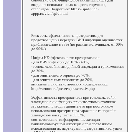
совместно с ВИЧ-инфицированным шприцов для
введения психоактивных веществ, гормонов,
стероидов. Подробнее: https://spid-vich-
zppp.ru/vich/spid.html
Риск есть, эффективность презерватива для
предотвращения передачи ВИЧ инфекции оценивается
приблизительно в 87% (по разным источникам: от 60%
до 90%.).
Цифры НЕэффективности презервативов:
- для ВИЧ инфекции до 10% - 40%,
- гонококковой, хламидийной инфекции и трихомониаза
до 30%,
- для генитального герпеса до 70%,
- для генитальных микоплазм до 20%,
выявлены при статистических исследованиях.
http://venuro.ru/preserv/preservativ.php
Эффективность презервативов при гонококковой и
хламидийной инфекциях при известном источнике
заражения приводят данные,что при постоянном
использовании презерватива заражение гонореей и
хламидозом наступает в 30.3 %,
соответственно, инфицирование женщин
папилломавирусной инфекцией при постоянном
использовании их партнерами презерватива наступала