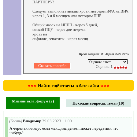
ПАРТНЁРУ!
Следует выполнить анализ крови методом ИФА на ВИЧ
через 1, 3 и 6 месяцев или методом ПЦР .
Общий мазок на ИППП - через 5 дней,
соскоб ПЦР - через две недели,
кровь на
сифилис, гепатиты - через месяц.
Время создания:
05 Апреля 2023 23:59
Оценок:
1
»»»
«««
Найти ещё ответы в базе сайта
Мнение зала, форум (2)
Похожие вопросы, темы (10)
(Гость)
Владимир
29.03.2023 11:00
А через анилингус если женщина делает, может передаться что
нибудь?