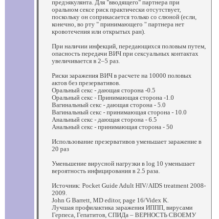
предэякулянта. Для "вводящего" партнера при
оральном сексе риск практически отсутствует,
поскольку он соприкасается только со слюной (если,
конечно, во рту " принимающего " партнера нет
кровотечения или открытых ран).
При наличии инфекций, передающихся половым путем,
опасность передачи ВИЧ при сексуальных контактах
увеличивается в 2–5 раз.
Риски заражения ВИЧ в расчете на 10000 половых
актов без презервативов.
Оральный секс - дающая сторона -0.5
Оральный секс - Принимающая сторона -1.0
Вагинальный секс - дающая сторона - 5.0
Вагинальный секс - принимающая сторона - 10.0
Анальный секс - дающая сторона - 6.5
Анальный секс - принимающая сторона - 50
Использование презервативов уменьшает заражение в
20 раз
Уменьшение вирусной нагрузки в log 10 уменьшает
вероятность инфицирования в 2.5 раза.
Источник: Pocket Guide Adult HIV/AIDS treatment 2008-
2009.
John G Barrett, MD editor, page 16/Videx K.
Лучшая профилактика заражения ИППП, вирусами
Герпеса, Гепатитов, СПИДа – ВЕРНОСТЬ СВОЕМУ