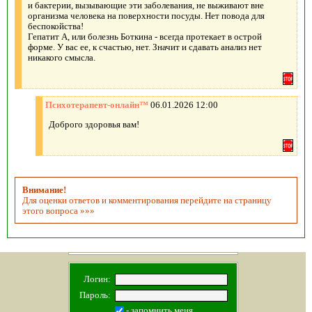
и бактерии, вызывающие эти заболевания, не выживают вне
организма человека на поверхности посуды. Нет повода для
беспокойства!
Гепатит А, или болезнь Боткина - всегда протекает в острой
форме. У вас ее, к счастью, нет. Значит и сдавать анализ нет
никакого смысла.
Психотерапевт-онлайн™
06.01.2026 12:00
Доброго здоровья вам!
Внимание!
Для оценки ответов и комментирования перейдите на страницу
этого вопроса »»»
Логин:
Пароль:
- запомнить меня