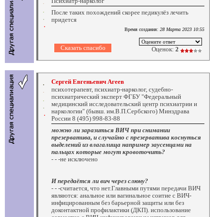
Психиатр-нарколог
После таких похождений скорее педикулёз лечить
придется
Время создания:
28 Марта 2023 10:55
Оценок:
2
Сергей Евгеньевич Агеев
психотерапевт, психиатр-нарколог, судебно-
психиатрический эксперт ФГБУ "Федеральный
медицинский исследовательский центр психиатрии и
наркологии" (бывш. им.В.П.Сербского) Минздрава
России 8 (495) 998-83-88
можно ли заразиться ВИЧ при снимании
презерватива, и случайно с презерватива коснуться
выделений из влагалища например заусенцами на
пальцах которые могут кровоточить?
- - -не исключено
И передаётся ли вич через слюну?
- - -считается, что нет.Главными путями передачи ВИЧ
являются: анальное или вагинальное соитие с ВИЧ-
инфицированным без барьерной защиты или без
доконтактной профилактики (ДКП). использование