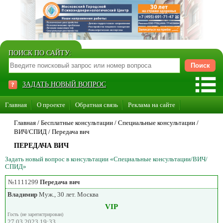
ПОИСК ПО САЙТУ:
ЗАДАТЬ НОВЫЙ ВОПРОС
Главная
О проекте
Обратная связь
Реклама на сайте
Стать консультантом нашего сайта
Главная
/ Бесплатные консультации /
Специальные консультации
/
ВИЧ/СПИД
/
Передача вич
Суперакция «Каждому врачу свой сайт»
ПЕРЕДАЧА ВИЧ
Задать новый вопрос в консультации «Специальные консультации/ВИЧ/
СПИД»
№1111299
Передача вич
Владимир
Муж., 30 лет. Москва
VIP
Гость (не зарегистрирован)
27.03.2023 19:33