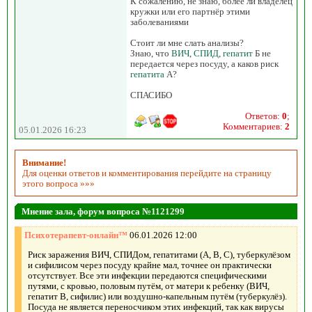
К сожалению, не знаю, более ли владелец
кружки или его партнёр этими
заболеваниями
Стоит ли мне слать анализы?
Знаю, что
ВИЧ
,
СПИД
,
гепатит
Б не
передается через посуду, а каков риск
гепатита
А?
СПАСИБО
Ответов:
0
;
Комментариев:
2
05.01.2026 16:23
Внимание!
Для оценки ответов и комментирования перейдите на страницу
этого вопроса »»»
Мнение зала, форум вопроса №1121299
Психотерапевт-онлайн™
06.01.2026 12:00
Риск заражения ВИЧ, СПИДом, гепатитами (A, B, C), туберкулёзом
и сифилисом через посуду крайне мал, точнее он практически
отсутствует. Все эти инфекции передаются специфическими
путями, с кровью, половым путём, от матери к ребенку (ВИЧ,
гепатит B, сифилис) или воздушно-капельным путём (туберкулёз).
Посуда не является переносчиком этих инфекций, так как вирусы