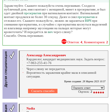
Здравствуйте. Скажите пожалуйста очень переживаю. Сходил в
публичный дом, имел контакт с женщиной, минет в презервативе, и был
одет двойной
презерватив
при вагинальном контакте. Вагинальный
контакт продлился не более 30 секунд. Далее я снял
презерватив
и
отложил его. Скажите пожалуйста , можно ли заразиться
ВИЧ
при
снимании презерватива, и случайно с презерватива коснуться выделений
из влагалища например заусенцами на пальцах которые могут
кровоточить? И передаётся ли
вич
через слюну?
Спасибо. Очень переживаю.
Ответов:
4
; Комментариев:
2
Александр Александрович
Кардиолог, кандидат медицинских наук. Задать вопрос:
+7-963-255-41-76
Через слюну не передается.
Вероятность заражения крайне мала в описанной
ситуации.
Время создания:
28 Марта 2023 10:37
Оценок:
2
Nadia