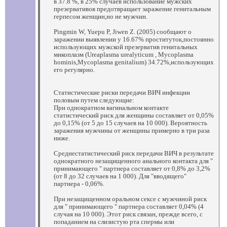
в 37.8 %, в 25% случаев использование мужских
презервативов предотвращает заражение генитальным
герпесом женщин,но не мужчин.
Pingmin W, Yuepu P, Jiwen Z. (2005) сообщают о
заражении выявлении у 16.67% проституток,постоянно
использующих мужской презерватив генитальных
микоплазм (Ureaplasma urealyticum , Mycoplasma
hominis,Mycoplasma genitalium) 34.72%,использующих
его регулярно.
Статистические риски передачи ВИЧ инфекции
половым путем следующие:
При однократном вагинальном контакте
статистический риск для женщины составляет от 0,05%
до 0,15% (от 5 до 15 случаев на 10 000). Вероятность
заражения мужчины от женщины примерно в три раза
ниже.
Cреднестатистический риск передачи ВИЧ в результате
однократного незащищенного анального контакта для "
принимающего " партнера составляет от 0,8% до 3,2%
(от 8 до 32 случаев на 1 000). Для "вводящего"
партнера - 0,06%.
При незащищенном оральном сексе с мужчиной риск
для " принимающего " партнера составляет 0,04% (4
случая на 10 000). Этот риск связан, прежде всего, с
попаданием на слизистую рта спермы или