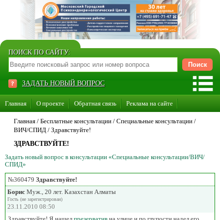
ПОИСК ПО САЙТУ:
ЗАДАТЬ НОВЫЙ ВОПРОС
Главная
О проекте
Обратная связь
Реклама на сайте
Стать консультантом нашего сайта
Главная
/ Бесплатные консультации /
Специальные консультации
/
ВИЧ/СПИД
/
Здравствуйте!
Суперакция «Каждому врачу свой сайт»
ЗДРАВСТВУЙТЕ!
Задать новый вопрос в консультации «Специальные консультации/ВИЧ/
СПИД»
№360479
Здравствуйте!
Борис
Муж., 20 лет. Казахстан Алматы
Гость (не зарегистрирован)
23.11.2010 08:50
Здравствуйте! Я нашел
презерватив
на улице и по глупости надел его,