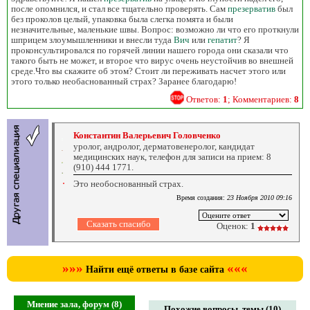
после опомнился, и стал все тщательно проверять. Сам
презерватив
был
без проколов целый, упаковка была слегка помята и были
незначительные, маленькие швы. Вопрос: возможно ли что его проткнули
шприцем злоумышленники и внесли туда
Вич
или
гепатит
? Я
проконсультировался по горячей линии нашего города они сказали что
такого быть не может, и второе что вирус очень неустойчив во внешней
среде.Что вы скажите об этом? Стоит ли переживать насчет этого или
этого только необаснованный страх? Заранее благодарю!
Ответов:
1
; Комментариев:
8
Константин Валерьевич Головченко
уролог, андролог, дерматовенеролог, кандидат
медицинских наук, телефон для записи на прием: 8
(910) 444 1771.
Это необоснованный страх.
Время создания:
23 Ноября 2010 09:16
Оценок:
1
»»»
«««
Найти ещё ответы в базе сайта
Мнение зала, форум (8)
Похожие вопросы, темы (10)