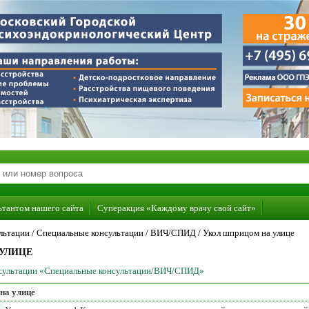
ьтантом нашего сайта
Суперакция «Каждому врачу свой сайт»
льтации /
Специальные консультации
/
ВИЧ/СПИД
/
Укол шприцом на улице
УЛИЦЕ
онсультации «Специальные консультации/ВИЧ/СПИД»
на улице