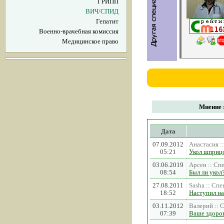
ГРИПП
ВИЧ/СПИД
Гепатит
Военно-врачебная комиссия
Медицинское право
Мнение з
Дата
07.09.2012
Анастасия :
05:21
Укол шприцо
03.06.2019
Арсен :: Сп
08:54
Был ли укол
27.08.2011
Sasha :: Сп
18:52
Наступил на 
03.11.2012
Валерий ::
07:39
Ваше здоро