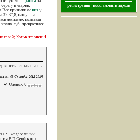
йного укола
шприцом
на
 берегу в ладонь,
регистрация
|
восстановить пароль
л. Все признаки ос
вич
у
а 37-37,8, нащупала
лась несильно, помазала
уголке губ- превратился
ветов:
2
; Комментариев:
4
давность использования
здания:
08 Сентября 2012 21:03
Оценок:
0
 ФГБУ "Федеральный
. им.В.П.Сербского)