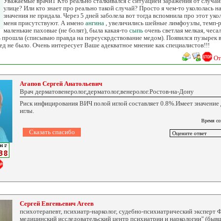
Уважаемые врачи1 Кто реально сталкивался с ситуацией заражения от случа
улице? Или кто знает про реально такой случай? Просто я чем-то укололась на
значения не придала. Через 5 дней заболела вот тогда вспомнила про этот уко
меня присутствуют. А имено
ангина
, увеличились шейные лимфоузлы, темп-р
маленькие паховые (не болят), была какая-то
сыпь
очень светлая мелкая, чеса
прошла (списываю правда на переускрдствование медом). Появился пузырек в 
аед не было. Очень интересует Ваше адекватное мнение как специалистов!!!
От
Агапов Сергей Анатольевич
Врач дерматовенеролог,дерматолог,венеролог.Ростов-на-Дону
Риск инфицирования ВИЧ полой иглой составляет 0.8%.Имеет значение 
иглы.
Время со
Сергей Евгеньевич Агеев
психотерапевт, психиатр-нарколог, судебно-психиатрический эксперт
медицинский исследовательский центр психиатрии и наркологии" (бывш