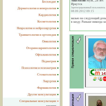
Анастасия
Муж., 28 лет.
Бесплодие
Иркутск
Зарегистрированный пользователь
Дерматология и венерология
08.09.2012 09:15
Кардиология
мазью на следующий день 
Косметология
в заеду. Раньше никогда з
Неврология и нейрохирургия
Травматология и ортопедия
Онкология
Оториноларингология
Офтальмология
Педиатрия
Психология и психиатрия
Стоматология
Хирургия
Фармакология
Другие консультации
Специальные консультации