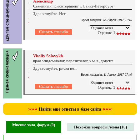
Александр
Семейный психотерапевт г. Санкт-Петербург
Здравствуйте. Нет.
Время создания:
05 Апреля 2017 21:45
Оценок:
1
Vitaliy Solovykh
врач эпидемиолог, паразитолог, к.м.н., доцент
Здравствуйте, риска нет.
Время создания:
11 Апреля 2017 07:40
Оценок:
1
»»»
«««
Найти ещё ответы в базе сайта
Мнение зала, форум (0)
Похожие вопросы, темы (10)