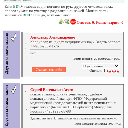
Если
ВИЧ
+ человек водил ногтями по руке другого человека, также
провел руками по участку с раздраженной кожей. Можно ли так
заразиться
ВИЧ
? Если да, то каков шанс?
Ответов:
6
; Комментариев:
0
Александр Александрович
Кардиолог, кандидат медицинских наук. Задать вопрос:
+7-963-255-41-76
нет
Время создания:
30 Марта 2017 06:51
Оценок:
1
Сергей Евгеньевич Агеев
психотерапевт, психиатр-нарколог, судебно-
психиатрический эксперт ФГБУ "Федеральный
медицинский исследовательский центр психиатрии и
наркологии" (бывш. им.В.П.Сербского) Минздрава
России 8 (495) 998-83-88
Здравствуйте. В таком случае заражение не возможно
Время создания:
30 Марта 2017 11:54