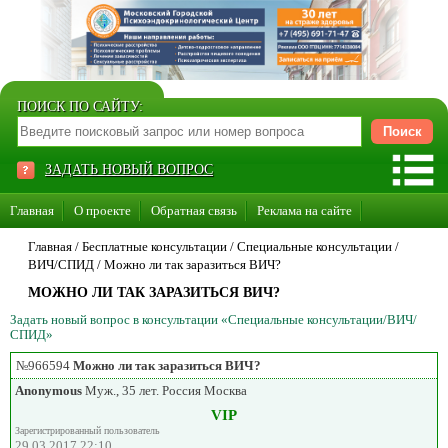
ПОИСК ПО САЙТУ:
ЗАДАТЬ НОВЫЙ ВОПРОС
Главная
О проекте
Обратная связь
Реклама на сайте
Стать консультантом нашего сайта
Главная
/ Бесплатные консультации /
Специальные консультации
/
ВИЧ/СПИД
/
Можно ли так заразиться ВИЧ?
Суперакция «Каждому врачу свой сайт»
МОЖНО ЛИ ТАК ЗАРАЗИТЬСЯ ВИЧ?
Задать новый вопрос в консультации «Специальные консультации/ВИЧ/
СПИД»
№966594
Можно ли так заразиться ВИЧ?
Anonymous
Муж., 35 лет. Россия Москва
VIP
Зарегистрированный пользователь
29.03.2017 22:10