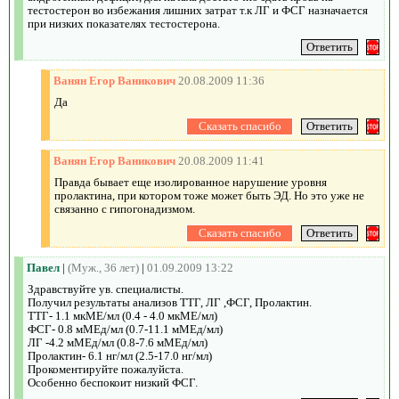
тестостерон во избежания лишних затрат т.к ЛГ и ФСГ назначается
при низких показателях тестостерона.
Ванян Егор Ваникович
20.08.2009 11:36
Да
Ванян Егор Ваникович
20.08.2009 11:41
Правда бывает еще изолированное нарушение уровня
пролактина, при котором тоже может быть ЭД. Но это уже не
связанно с гипогонадизмом.
Павел
|
(Муж., 36 лет)
|
01.09.2009 13:22
Здравствуйте ув. специалисты.
Получил результаты анализов ТТГ, ЛГ ,ФСГ, Пролактин.
ТТГ- 1.1 мкМЕ/мл (0.4 - 4.0 мкМЕ/мл)
ФСГ- 0.8 мМЕд/мл (0.7-11.1 мМЕд/мл)
ЛГ -4.2 мМЕд/мл (0.8-7.6 мМЕд/мл)
Пролактин- 6.1 нг/мл (2.5-17.0 нг/мл)
Прокоментируйте пожалуйста.
Особенно беспокоит низкий ФСГ.