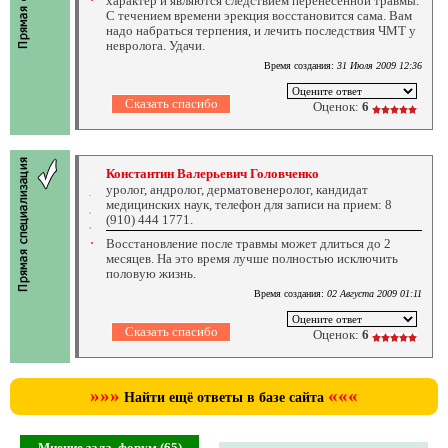
характер и являются следствием перенесенной травмы.
С течением времени эрекция восстановится сама. Вам
надо набраться терпения, и лечить последствия ЧМТ у
невролога. Удачи.
Время создания:
31 Июля 2009 12:36
Оценок:
6
Константин Валерьевич Головченко
уролог, андролог, дерматовенеролог, кандидат
медицинских наук, телефон для записи на прием: 8
(910) 444 1771.
Восстановление после травмы может длиться до 2
месяцев. На это время лучше полностью исключить
половую жизнь.
Время создания:
02 Августа 2009 01:11
Оценок:
6
»»»
«««
Найти ещё ответы в базе сайта
Мнение зала, форум (65)