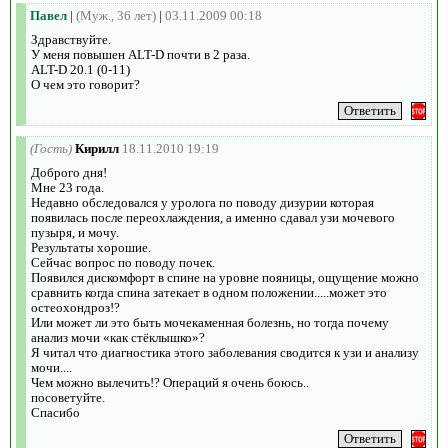
Павел
|
(Муж., 36 лет)
|
03.11.2009 00:18
Здравствуйте.
У меня повышен ALT-D почти в 2 раза.
ALT-D 20.1 (0-11)
О чем это говорит?
(Гость)
Кирилл
18.11.2010 19:19
Доброго дня!
Мне 23 года.
Недавно обследовался у уролога по поводу дизурии которая
появилась после переохлаждения, а именно сдавал узи мочевого
пузыря, и мочу.
Результаты хорошие.
Сейчас вопрос по поводу почек.
Появился дискомфорт в спине на уровне пояницы, ощущение можно
сравнить когда спина затекает в одном положении.....может это
остеохондроз!?
Или может ли это быть мочекаменная болезнь, но тогда почему
анализ мочи «как стёклышко»?
Я читал что диагностика этого заболевания сводится к узи и анализу
мочи....
Чем можно вылечить!? Операций я очень боюсь..
посоветуйте.
Спасибо