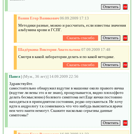
Ванян Егор Ваникович
06.09.2009 17:13
Методики разные, можно и рассчитать, если известны значения
альбумина крови и ГСПГ.
Шадёркина Виктория Анатольевна
07.09.2009 17:48
Смотря в какой лаборатории делать и по какой методике.
Павел
|
(Муж., 36 лет)
|
14.09.2009 22:56
Здравствуйте.
самостоятельно обнаружил вздутие в машонке около правого яичка
(вздутие ли вены это я не знаю), прощупывается, видно плохо(фото
делать бесмысленно) болевого симптома нет.Еще яички постоянно
находяться в приподнятом состоянии, редко опускаються. Не хочу
идти к андрологу т.к сомневаюсь что что нибудь выясниться.врачи
неи чего наити немогут. Скажите насколько серьезны данные
симптомы?