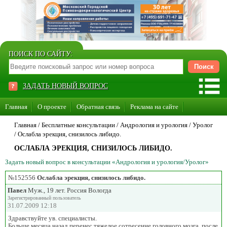
ПОИСК ПО САЙТУ:
ЗАДАТЬ НОВЫЙ ВОПРОС
Главная
О проекте
Обратная связь
Реклама на сайте
Стать консультантом нашего сайта
Главная
/ Бесплатные консультации /
Андрология и урология
/
Уролог
/
Ослабла эрекция, снизилось либидо.
Суперакция «Каждому врачу свой сайт»
ОСЛАБЛА ЭРЕКЦИЯ, СНИЗИЛОСЬ ЛИБИДО.
Задать новый вопрос в консультации «Андрология и урология/Уролог»
№152556
Ослабла эрекция, снизилось либидо.
Павел
Муж., 19 лет. Россия Вологда
Зарегистрированный пользователь
31.07.2009 12:18
Здравствуйте ув. специалисты.
Больше месяца назад перенес тяжелое сотресение головного мозга, после