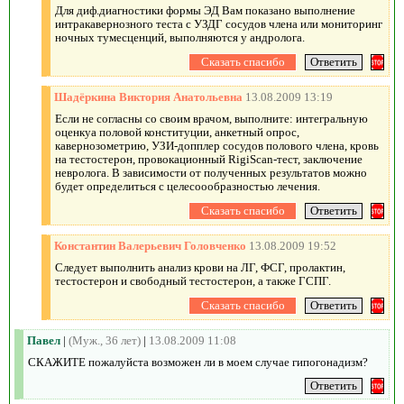
Для диф.диагностики формы ЭД Вам показано выполнение
интракавернозного теста с УЗДГ сосудов члена или мониторинг
ночных тумесценций, выполняются у андролога.
Шадёркина Виктория Анатольевна
13.08.2009 13:19
Если не согласны со своим врачом, выполните: интегральную
оценкуа половой конституции, анкетный опрос,
кавернозометрию, УЗИ-допплер сосудов полового члена, кровь
на тестостерон, провокационный RigiScan-тест, заключение
невролога. В зависимости от полученных результатов можно
будет определиться с целесоообразностью лечения.
Константин Валерьевич Головченко
13.08.2009 19:52
Следует выполнить анализ крови на ЛГ, ФСГ, пролактин,
тестостерон и свободный тестостерон, а также ГСПГ.
Павел
|
(Муж., 36 лет)
|
13.08.2009 11:08
CКАЖИТЕ пожалуйста возможен ли в моем случае гипогонадизм?