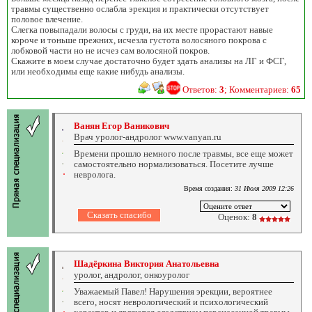
травмы существенно ослабла эрекция и практически отсутствует
половое влечение.
Слегка повыпадали волосы с груди, на их месте прорастают навые
короче и тоньше прежних, исчезла густота волосяного покрова с
лобковой части но не исчез сам волосяной покров.
Скажите в моем случае достаточно будет здать анализы на ЛГ и ФСГ,
или необходимы еще какие нибудь анализы.
Ответов:
3
; Комментариев:
65
Ванян Егор Ваникович
Врач уролог-андролог www.vanyan.ru
Времени прошло немного после травмы, все еще может
самостоятельно нормализоваться. Посетите лучше
невролога.
Время создания:
31 Июля 2009 12:26
Оценок:
8
Шадёркина Виктория Анатольевна
уролог, андролог, онкоуролог
Уважаемый Павел! Нарушения эрекции, вероятнее
всего, носят неврологический и психологический