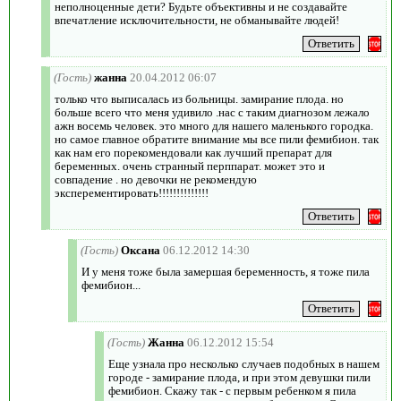
неполноценные дети? Будьте объективны и не создавайте
впечатление исключительности, не обманывайте людей!
(Гость)
жанна
20.04.2012 06:07
только что выписалась из больницы. замирание плода. но
больше всего что меня удивило .нас с таким диагнозом лежало
ажн восемь человек. это много для нашего маленького городка.
но самое главное обратите внимание мы все пили фемибион. так
как нам его порекомендовали как лучший препарат для
беременных. очень странный перппарат. может это и
совпадение . но девочки не рекомендую
эксперементировать!!!!!!!!!!!!!!
(Гость)
Оксана
06.12.2012 14:30
И у меня тоже была замершая беременность, я тоже пила
фемибион...
(Гость)
Жанна
06.12.2012 15:54
Еще узнала про несколько случаев подобных в нашем
городе - замирание плода, и при этом девушки пили
фемибион. Скажу так - с первым ребенком я пила