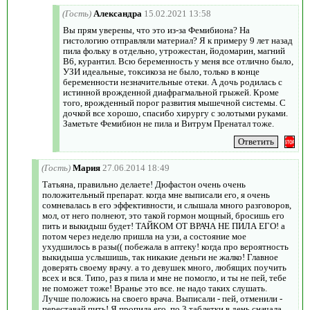
(Гость)
Александра
15.02.2021 13:58
Вы прям уверены, что это из-за Фемибиона? На
гистологию отправляли материал? Я к примеру 9 лет назад
пила фольку в отдельно, утрожестан, йодомарин, магний
В6, курантил. Всю беременность у меня все отлично было,
УЗИ идеальные, токсикоза не было, только в конце
беременности незначительные отеки. А дочь родилась с
истинной врожденной диафрагмальной грыжей. Кроме
того, врожденный порог развития мышечной системы. С
дочкой все хорошо, спасибо хирургу с золотыми руками.
Заметьте Фемибион не пила и Витрум Пренатал тоже.
(Гость)
Мария
27.06.2014 18:49
Татьяна, правильно делаете! Дюфастон очень очень
положительный препарат. когда мне выписали его, я очень
сомневалась в его эффективности, и слышала много разговоров,
мол, от него полнеют, это такой гормон мощный, бросишь его
пить и выкидыш будет! ТАЙКОМ ОТ ВРАЧА НЕ ПИЛА ЕГО! а
потом через неделю пришла на узи, а состояние мое
ухудшилось в разы(( побежала в аптеку! когда про вероятность
выкидыша услышишь, так никакие деньги не жалко! Главное
доверять своему врачу. а то девушек много, любящих поучить
всех и вся. Типо, раз я пила и мне не помогло, и ты не пей, тебе
не поможет тоже! Вранье это все. не надо таких слушать.
Лучше положись на своего врача. Выписали - пей, отменили -
переставай пить! Я пропила его, по 3 таблетки в день сначала,