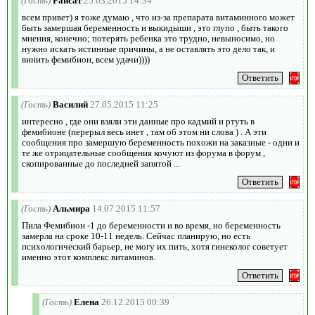
(Гость)
Раисат
25.03.2015 14:34
всем привет) я тоже думаю , что из-за препарата витаминного может
быть замершая беременность и выкидыши , это глупо , быть такого
мнения, конечно; потерять ребенка это трудно, невыносимо, но
нужно искать истинные причины, а не оставлять это дело так, и
винить фемибион, всем удачи))))
(Гость)
Василий
27.05.2015 11:25
интересно , где они взяли эти данные про кадмий и ртуть в
фемибионе (перерыл весь инет , там об этом ни слова ) . А эти
сообщения про замершую беременность похожи на заказные - одни и
те же отрицательные сообщения кочуют из форума в форум ,
скопированные до последней запятой ...
(Гость)
Альмира
14.07.2015 11:57
Пила Фемибион -1 до беременности и во время, но беременность
замерла на сроке 10-11 недель. Сейчас планирую, но есть
психологический барьер, не могу их пить, хотя гинеколог советует
именно этот комплекс витаминов.
(Гость)
Елена
26.12.2015 00:39