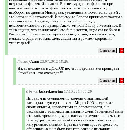
недостатка фолиевой кислоты. Вас не смущает то факт, что при
почти тотальном приеме фолиевой кислоты , не снижается , а ,
наоборот, по данным Минздрава, увеличивается количество детей с
этой страшной патологией. И почему-то Европа принимает фолаты в
активой форме. Видимо, знает почему.5.А по поводу
исключительности-это правда. Аналогов Фемибиону в России нет. И
те женщины, что принимают Фемибион, кстати, когда его не было в
России, его привозили их Германии специально, прекрасно себя,
меньше страдают токсикозами, анемиями и рожают здоровых и
умных детей.
(Гость)
Алия
23.07.2012 18:26
Да, возможно вы и ДОКТОР, но, что представитель препарата
Фемибион - это очевидно!!!
(Гость)
bukaekaterina
17.10.2014 00:29
На одном из семинаров по здоровью врач высшей
категории, акушер-гинеколог Мороз И.Ю. поделилась
своим опытом, наработками по беременности, она
рассказала о том, какие витамины нужны беременной маме
в каждом триместре, какие витамины лучше принимать и
почему, рассказала об особенностях синтетических и
натуральных витамин. Врач все очень просто, доступно
объяснила, лекция была понятна даже не имеющим