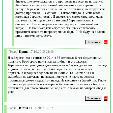
Знаете, мне тоже кажется что прописывать всем на пропалую
Фембион, актовегин и магний это как минимум странно! Я в
первую беременность пила обычные витамины, во вторую как
доктор прописал... Фембион.... И актовегин до. У меня была
замершая беременность... И знаете, что самое странное, меня
плражает кол-во девушек с замершей беременностью в
больнице... Такое создается впечатление, что это какой-то
вирус.... Не монимаю,как могут беременным советовать
применять какие-то непроверенные бады! ? Не буду их больше
пить и никому не советую!
(Гость)
Ирина
17.10.2015 22:46
Я забеременела в сентябре 2014 в 36 лет после 8 лет безуспешных
попыток. Врач сразу назначила фемибион и утрожестан.
Беременность проходила идеально, я на каблуках до восьмого месяца
ходила. Волосы, ногти были в порядке. Ребенок развивался
нормально и родился здоровый 19 июня 2015. Сейчас на ГВ,
фемибион продолжаю, но витаминов уже не хватает, волосы
посыпались где-то недели три назад. Не грешите на фемибион. Такие
страшные результаты как замершая беременность не могут быть от
витаминов, для этого витамины надо есть пачками на завтрак, обед и
ужин.
(Гость)
Юлия
11.11.2015 12:26