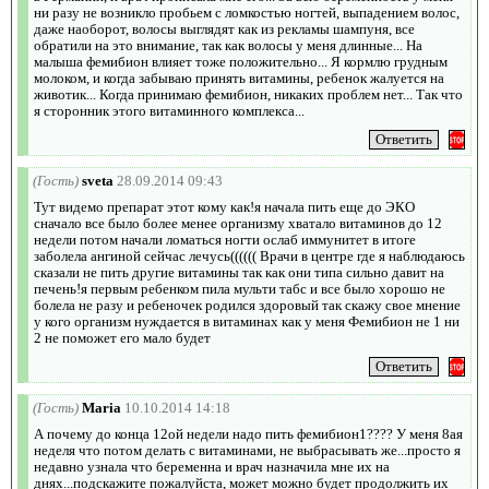
ни разу не возникло пробьем с ломкостью ногтей, выпадением волос,
даже наоборот, волосы выглядят как из рекламы шампуня, все
обратили на это внимание, так как волосы у меня длинные... На
малыша фемибион влияет тоже положительно... Я кормлю грудным
молоком, и когда забываю принять витамины, ребенок жалуется на
животик... Когда принимаю фемибион, никаких проблем нет... Так что
я сторонник этого витаминного комплекса...
(Гость)
sveta
28.09.2014 09:43
Тут видемо препарат этот кому как!я начала пить еще до ЭКО
сначало все было более менее организму хватало витаминов до 12
недели потом начали ломаться ногти ослаб иммунитет в итоге
заболела ангиной сейчас лечусь(((((( Врачи в центре где я наблюдаюсь
сказали не пить другие витамины так как они типа сильно давит на
печень!я первым ребенком пила мульти табс и все было хорошо не
болела не разу и ребеночек родился здоровый так скажу свое мнение
у кого организм нуждается в витаминах как у меня Фемибион не 1 ни
2 не поможет его мало будет
(Гость)
Maria
10.10.2014 14:18
А почему до конца 12ой недели надо пить фемибион1???? У меня 8ая
неделя что потом делать с витаминами, не выбрасывать же...просто я
недавно узнала что беременна и врач назначила мне их на
днях...подскажите пожалуйста, может можно будет продолжить их