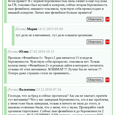
Всем привет! Я с первой беременностью пила элевит и ещё год пока
на ГВ, токсикоз был жуткий и аллергия, сейчас вторая беременность
пью фемибион, никакого токсикоза, чувствую себя превосходно и
никакой аллергии. Лично мне фемибион больше нравится!
(Гость)
Мария
14.11.2015 05:04
тут дело не в витаминах. тут дело в вашем организме.
(Гость)
Юлия
27.02.2016 16:13
Пропила «Фемибион-1». Через 2 дня начнется 11-я неделя
беременности. Чувствую себя прекрасно, токсикоза нет. Только
купила пачку «Фемибион-2» и решила зайти в интернет,-почитать
отзывы об этих витаминах. КОШМАР !!! Лучше бы не читала !!!
Теперь даже страшно стало их принимать...
(Гость)
Валентина
13.12.2016 07:54
Господи, что за бред я сейчас прочитала? Аж зла не хватает, причём
тут витамины? Что у вас замершая беременность, это в вас проблема,
у меня тоже была замершая, только я ничего не пила до этого, и
анализы отличные были, что у меня, что у мужа. Проверяйте свой
организм тщательнее. Сейчас пью фемибион и до беременности 2
месяца пила, ВСЕ ОТЛИЧНО, УЗИ отлично, анализы отлично!!!!!!