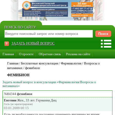
ПОИСК ПО САЙТУ:
ЗАДАТЬ НОВЫЙ ВОПРОС
Главная
О проекте
Обратная связь
Реклама на сайте
Стать консультантом нашего сайта
Главная
/ Бесплатные консультации /
Фармакология
/
Вопросы о
витаминах
/
фемибион
Суперакция «Каждому врачу свой сайт»
ФЕМИБИОН
Задать новый вопрос в консультации «Фармакология/Вопросы о
витаминах»
№84344
фемибион
Евгения
Жен., 33 лет. Германия Диц
Гость (не зарегистрирован)
03.01.2009 00:15
Есть ли необходимость постоянно принимать витамины во время