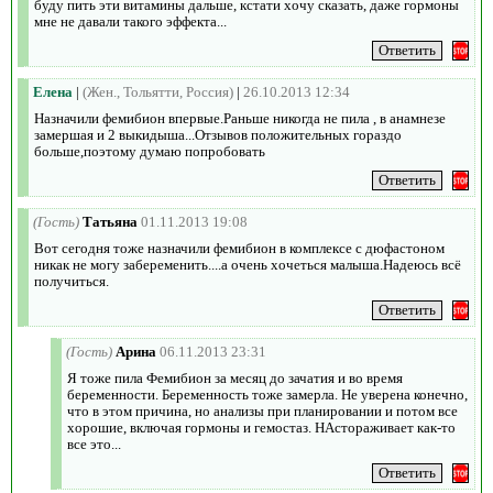
буду пить эти витамины дальше, кстати хочу сказать, даже гормоны
мне не давали такого эффекта...
Елена
|
(Жен., Тольятти, Россия)
|
26.10.2013 12:34
Назначили фемибион впервые.Раньше никогда не пила , в анамнезе
замершая и 2 выкидыша...Отзывов положительных гораздо
больше,поэтому думаю попробовать
(Гость)
Татьяна
01.11.2013 19:08
Вот сегодня тоже назначили фемибион в комплексе с дюфастоном
никак не могу забеременить....а очень хочеться малыша.Надеюсь всё
получиться.
(Гость)
Арина
06.11.2013 23:31
Я тоже пила Фемибион за месяц до зачатия и во время
беременности. Беременность тоже замерла. Не уверена конечно,
что в этом причина, но анализы при планировании и потом все
хорошие, включая гормоны и гемостаз. НАстораживает как-то
все это...