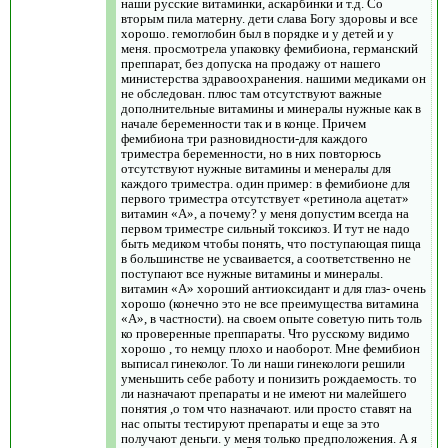
наши русские витаминки, аскарбинки и т.д. Со
вторым пила матерну. дети слава Богу здоровы и все
хорошо. гемоглобин был в порядке и у детей и у
меня. просмотрела упаковку фемибиона, германский
преппарат, без допуска на продажу от нашего
министерства здравоохранения. нашими медиками он
не обследован. плюс там отсутствуют важные
дополнительные витамины и минералы нужные как в
начале беременности так и в конце. Причем
фемибиона три разновидности-для каждого
триместра беременности, но в них повторюсь
отсутствуют нужные витамины и менералы для
каждого триместра. один пример: в фемибионе для
первого триместра отсутствует «ретинола ацетат»
витамин «А», а почему? у меня допустим всегда на
первом триместре сильный токсикоз. И тут не надо
быть медиком чтобы понять, что поступающая пища
в большинстве не усваивается, а соответственно не
поступают все нужные витамины и минералы.
витамин «А» хороший антиоксидант и для глаз- очень
хорошо (конечно это не все преимущества витамина
«А», в частности). на своем опыте советую пить толь
ко проверенные преппараты. Что русскому видимо
хорошо , то немцу плохо и наоборот. Мне фемибион
выписал гинеколог. То ли наши гинекологи решили
уменьшить себе работу и понизить рождаемость. то
ли назначают препараты и не имеют ни малейшего
понятия ,о том что назначают. или просто ставят на
нас опыты тестируют препараты и еще за это
получают деньги. у меня только предположения. А я