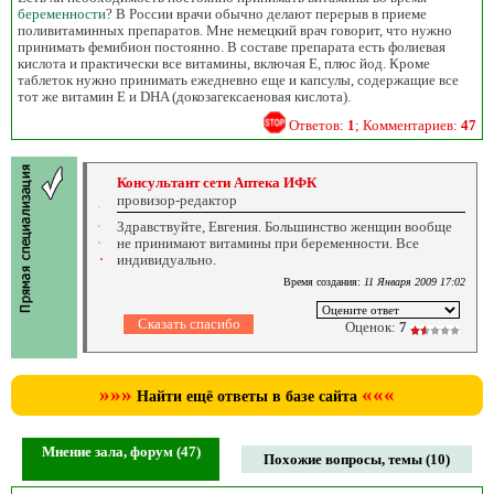
беременности
? В России врачи обычно делают перерыв в приеме
поливитаминных препаратов. Мне немецкий врач говорит, что нужно
принимать фемибион постоянно. В составе препарата есть фолиевая
кислота и практически все витамины, включая Е, плюс йод. Кроме
таблеток нужно принимать ежедневно еще и капсулы, содержащие все
тот же витамин Е и DHA (докозагексаеновая кислота).
Ответов:
1
; Комментариев:
47
Консультант сети Аптека ИФК
провизор-редактор
Здравствуйте, Евгения. Большинство женщин вообще
не принимают витамины при беременности. Все
индивидуально.
Время создания:
11 Января 2009 17:02
Оценок:
7
»»»
«««
Найти ещё ответы в базе сайта
Мнение зала, форум (47)
Похожие вопросы, темы (10)