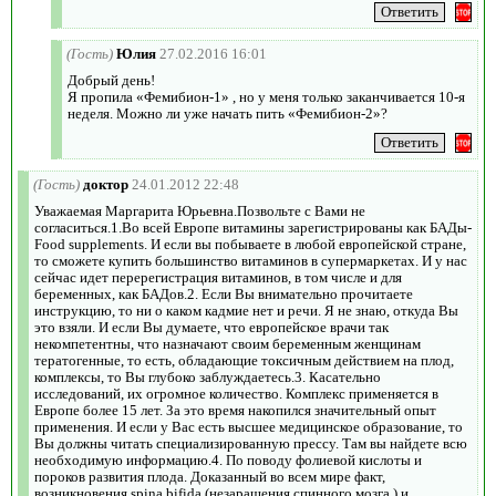
(Гость)
Юлия
27.02.2016 16:01
Добрый день!
Я пропила «Фемибион-1» , но у меня только заканчивается 10-я
неделя. Можно ли уже начать пить «Фемибион-2»?
(Гость)
доктор
24.01.2012 22:48
Уважаемая Маргарита Юрьевна.Позвольте с Вами не
согласиться.1.Во всей Европе витамины зарегистрированы как БАДы-
Food supplements. И если вы побываете в любой европейской стране,
то сможете купить большинство витаминов в супермаркетах. И у нас
сейчас идет перерегистрация витаминов, в том числе и для
беременных, как БАДов.2. Если Вы внимательно прочитаете
инструкцию, то ни о каком кадмие нет и речи. Я не знаю, откуда Вы
это взяли. И если Вы думаете, что европейское врачи так
некомпетентны, что назначают своим беременным женщинам
тератогенные, то есть, обладающие токсичным действием на плод,
комплексы, то Вы глубоко заблуждаетесь.3. Касательно
исследований, их огромное количество. Комплекс применяется в
Европе более 15 лет. За это время накопился значительный опыт
применения. И если у Вас есть высшее медицинское образование, то
Вы должны читать специализированную прессу. Там вы найдете всю
необходимую информацию.4. По поводу фолиевой кислоты и
пороков развития плода. Доказанный во всем мире факт,
возникновения spina bifida (незаращения спинного мозга ) и