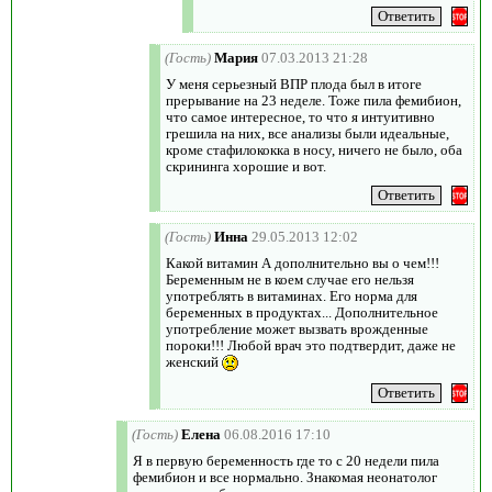
(Гость)
Мария
07.03.2013 21:28
У меня серьезный ВПР плода был в итоге
прерывание на 23 неделе. Тоже пила фемибион,
что самое интересное, то что я интуитивно
грешила на них, все анализы были идеальные,
кроме стафилококка в носу, ничего не было, оба
скрининга хорошие и вот.
(Гость)
Инна
29.05.2013 12:02
Какой витамин А дополнительно вы о чем!!!
Беременным не в коем случае его нельзя
употреблять в витаминах. Его норма для
беременных в продуктах... Дополнительное
употребление может вызвать врожденные
пороки!!! Любой врач это подтвердит, даже не
женский
(Гость)
Елена
06.08.2016 17:10
Я в первую беременность где то с 20 недели пила
фемибион и все нормально. Знакомая неонатолог