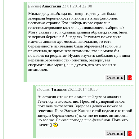
(Гость)
Анастасия
23.01.2014 22:08
Милые девушки!когда вы говорите,что у вас была
замершая беременность и вините в этом фемибион,
несколько странно.Кто-нибудь из вас сдавал на
генет.исследование клетки неразвивающего эмбриона?
Могу сказать,что я сдавала данный образец,так как была
замершая берем.на 6.5 неделях.Результат показал,что
имелась лишняя хромосома изначально, то есть
беременность изначально была обречена.И если бы я
применяла,не применяла витамины, это не могло бы
повлиять на результат. Нужно изучать глобально причины
неразвив.беременности (генетика, развернутая
спермограмма мужа), а не думать,что это все из-за
витаминов.
(Гость)
Татьяна
26.11.2014 19:35
Анастасия я тоже при замершей делала анализы.
Генетику и гистологию. Простой пузырный занос
показала гистология. Здоровая девочка показала
генетика. Пила Элевит. Как раз с той недели с которой
замерла беременность( конечно не виню витамины,
но все же. Сейчас полгода пью фемибион. Пока что
ничего((