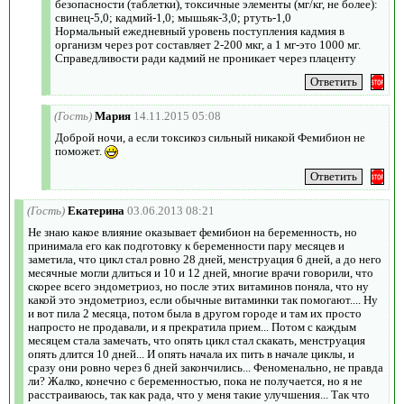
безопасности (таблетки), токсичные элементы (мг/кг, не более):
свинец-5,0; кадмий-1,0; мышьяк-3,0; ртуть-1,0
Нормальный ежедневный уровень поступления кадмия в
организм через рот составляет 2-200 мкг, а 1 мг-это 1000 мг.
Справедливости ради кадмий не проникает через плаценту
(Гость)
Мария
14.11.2015 05:08
Доброй ночи, а если токсикоз сильный никакой Фемибион не
поможет.
(Гость)
Екатерина
03.06.2013 08:21
Не знаю какое влияние оказывает фемибион на беременность, но
принимала его как подготовку к беременности пару месяцев и
заметила, что цикл стал ровно 28 дней, менструация 6 дней, а до него
месячные могли длиться и 10 и 12 дней, многие врачи говорили, что
скорее всего эндометриоз, но после этих витаминов поняла, что ну
какой это эндометриоз, если обычные витаминки так помогают.... Ну
и вот пила 2 месяца, потом была в другом городе и там их просто
напросто не продавали, и я прекратила прием... Потом с каждым
месяцем стала замечать, что опять цикл стал скакать, менструация
опять длится 10 дней... И опять начала их пить в начале циклы, и
сразу они ровно через 6 дней закончились... Феноменально, не правда
ли? Жалко, конечно с беременностью, пока не получается, но я не
расстраиваюсь, так как рада, что у меня такие улучшения... Так что