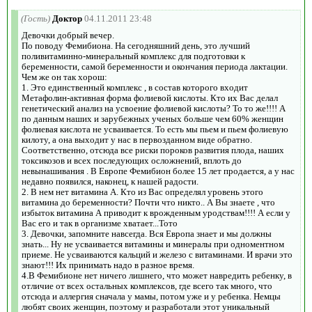
(Гость)
Доктор
04.11.2011 23:48
Девочки добрый вечер.
По поводу Фемибиона. На сегодняшний день, это лучший
поливитаминно-минеральный комплекс для подготовки к
беременности, самой беременности и окончания периода лактации.
Чем же он так хорош:
1. Это единственный комплекс , в состав которого входит
Метафолин-активная форма фолиевой кислоты. Кто их Вас делал
генетический анализ на усвоение фолиевой кислоты? То то же!!!! А
по данным наших и зарубежных ученых больше чем 60% женщин
фолиевая кислота не усваивается. То есть мы пьем и пьем фолиевую
килоту, а она выходит у нас в первозданном виде обратно.
Соответственно, отсюда все риски пороков развития плода, наших
токсикозов и всех последующих осложнений, вплоть до
невынашивания . В Европе Фемибион более 15 лет продается, а у нас
недавно появился, наконец, к нашей радости.
2. В нем нет витамина A. Кто из Вас определял уровень этого
витамина до беременности? Почти что никто.. А Вы знаете , что
избыток витамина А приводит к врожденным уродствам!!!! А если у
Вас его и так в организме хватает...Тото
3. Девочки, запомните навсегда. Вся Европа знает и мы должны
знать... Ну не усваивается витамины и минералы при одноментном
приеме. Не усваиваются кальций и железо с витаминами. И врачи это
знают!!! Их принимать надо в разное время.
4.В Фемибионе нет ничего лишнего, что может навредить ребенку, в
отличие от всех остальных комплексов, где всего так много, что
отсюда и аллергия сначала у мамы, потом уже и у ребенка. Немцы
любят своих женщин, поэтому и разработали этот уникальный