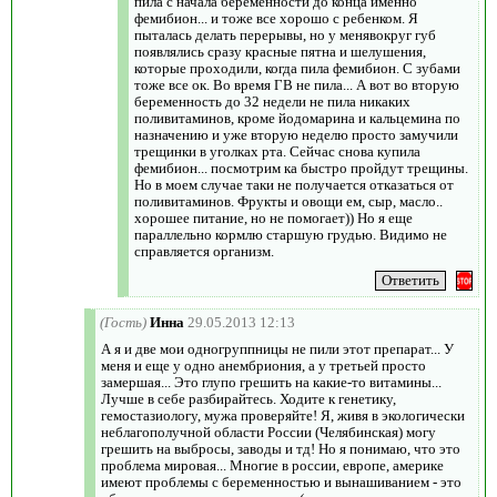
пила с начала беременности до конца именно
фемибион... и тоже все хорошо с ребенком. Я
пыталась делать перерывы, но у менявокруг губ
появлялись сразу красные пятна и шелушения,
которые проходили, когда пила фемибион. С зубами
тоже все ок. Во время ГВ не пила... А вот во вторую
беременность до 32 недели не пила никаких
поливитаминов, кроме йодомарина и кальцемина по
назначению и уже вторую неделю просто замучили
трещинки в уголках рта. Сейчас снова купила
фемибион... посмотрим ка быстро пройдут трещины.
Но в моем случае таки не получается отказаться от
поливитаминов. Фрукты и овощи ем, сыр, масло..
хорошее питание, но не помогает)) Но я еще
параллельно кормлю старшую грудью. Видимо не
справляется организм.
(Гость)
Инна
29.05.2013 12:13
А я и две мои одногруппницы не пили этот препарат... У
меня и еще у одно анембриония, а у третьей просто
замершая... Это глупо грешить на какие-то витамины...
Лучше в себе разбирайтесь. Ходите к генетику,
гемостазиологу, мужа проверяйте! Я, живя в экологически
неблагополучной области России (Челябинская) могу
грешить на выбросы, заводы и тд! Но я понимаю, что это
проблема мировая... Многие в россии, европе, америке
имеют проблемы с беременностью и вынашиванием - это