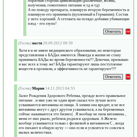
обратная сторона цивилизации (различные, волны,
излучения, гомогенное питание и тд и тд)
А по поводу препарата, планирую вторую беременность и
планирую его принимать (купленный в Германии). Состав
у него хороший. А сетовать на псевдо добавки убивающие
плод - это глупо!
(Гость)
настя
20.09.2012 09:59
Хотя я и не имею медицинского образования, но некоторые
представления о БАДах имеются. Никогда в жизни не стану
принимать БАДы во время беременности!!! Девочки, призываю
и вас всех к тому же! БАДы гарантируют лишь поступление
веществ в организм, а эффективность не гарантируют!!!!
(Гость)
Мария
14.11.2015 04:55
Залог Рождения Здорового Ребенка, прежде всего правильное
питание . и мне уже не один врач сказал что лучше всего
усваиваются витамины из пищи. А химия она вредит, и не все
витамины могут с друг другом усваиваться, а на беременных
сейчас наживаются это бизнес( . Я вообще не пила витамины ,
меня от них рвало, ребенок родился здоровым. А Железо
вообще усваивается только с фолиевой и витамином С , когда
его пихают в общую кучу --- оно если и усвоится то совсем в
малых количествах.