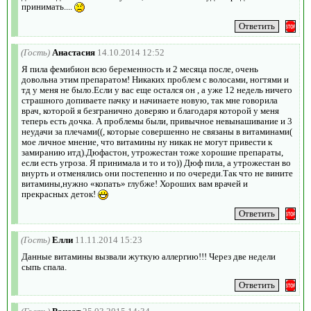
принимать....
(Гость)
Анастасия
14.10.2014 12:52
Я пила фемибион всю беременность и 2 месяца после, очень
довольна этим препаратом! Никаких проблем с волосами, ногтями и
тд у меня не было.Если у вас еще остался он , а уже 12 недель ничего
страшного допиваете пачку и начинаете новую, так мне говорила
врач, которой я безгранично доверяю и благодаря которой у меня
теперь есть дочка. А проблемы были, привычное невынашивание и 3
неудачи за плечами((, которые совершенно не связаны в витаминами(
мое личное мнение, что витамины ну никак не могут привести к
замиранию итд).Дюфастон, утрожестан тоже хорошие препараты,
если есть угроза. Я принимала и то и то)) Дюф пила, а утрожестан во
внурть и отменялись они постепенно и по очереди.Так что не вините
витамины,нужно «копать» глубже! Хороших вам врачей и
прекрасных деток!
(Гость)
Елли
11.11.2014 15:23
Данные витамины вызвали жуткую аллергию!!! Через две недели
сыпь спала.