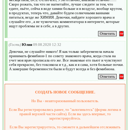
Скоро рожать, так что не нагнетайте, лучше следите за тем, что
едите, пьёте, сейча в воде химии больше и в воздухе, вообще кругом,
в продуктах, теперь что, давайте будем солнечными ваннами
питаться, везде же ХИМИЯ. Девочки, найдите хорошего врача и
слушайте его , а не чумочечих комментаторш в интернете, которые
ищут проблемы не в себе, а в других.
(Гость)
Юлия
09.08.2020 12:32
Девочки, не слушайте никого! Я как только забеременела начала
принимать фемибион-1 по совету знакомого врача, когда стала на
учет моя врач прописала его же. Все знакомые его пьют и чувствуют
себя прекрасно, без токсикоза и т.д., как и я сама, хотя больные почки.
А замершие беременности были и будут всегда и без фемибиона.
СОЗДАТЬ НОВОЕ СООБЩЕНИЕ.
Но Вы - неавторизованный пользователь.
Если Вы регистрировались ранее, то "залогиньтесь" (форма логина в
правой верхней части сайта). Если вы здесь впервые, то
зарегистрируйтесь.
Если Вы зарегистрируетесь, то сможете в дальнейшем отслеживать