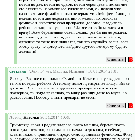
потом по две, потом по одной, потом через день и потом мне
его отменили! В комплексе, гинеколог мой, с 7 недели уже
назначила мне фемибион. пью перерывами. Либо фемибион две
недели, потом две недели магний и железо. потом снова
фемибион. Чувствую себя прекрасно, доровье наладилось,
ребеночек здоров и угрозы нет! За все спасибо молитвам и
врачу! Всем беременным совет, сколько раз бы вы не рожали,
все индивидуально и каждый раз по разному может быть,
организм то тоже изнашивается, так что слушайте врача! если
этому врачу не доверяете, найдите другого, которому будите
доверять!
светлана
|
(Жен., 54 лет, Мадрид, Испания)
|
10.01.2014 21:01
Я живу в Европе и принимаю Фемибион. Кстати пишут ведь только
те, кто потерял ребенка. А те, кому помог препарат, не пишут. Им не
до этого. В России много поддельных препаратов и я это уже
проверила, т.к. когда приезжаю, то вижу разницу даже во вкусе и в
растворении. Поэтому винить препарат не стоит
(Гость)
Наталья
30.01.2014 19:09
Три месяца назад я родила здоровенького малыша, беременность
проходила отлично, и от самого ее начала и до конца, и сейчас,
кстати, тоже, я принимала и продолжаю принимать фемибион... Живу
в Германии, и врач прописала мне его... За всю беременность у меня