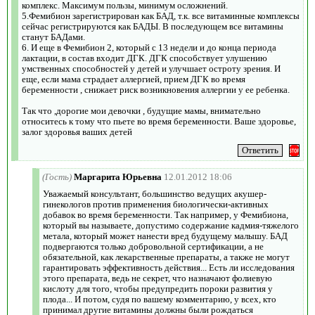
комплекс. Максимум пользы, минимум осложнений.
5.Фемибион зарегистрирован как БАД, т.к. все витаминные комплексы
сейчас регистрируются как БАДЫ. В последующем все витамины
станут БАДами.
6. И еще в Фемибион 2, который с 13 недели и до конца периода
лактации, в состав входит ДГК. ДГК способствует улушению
умственных способностей у детей и улучшает остроту зрения. И
еще, если мама страдает аллергией, прием ДГК во время
беременности , снижает риск возникновения аллергии у ее ребенка.
Так что ,дорогие мои девочки , будущие мамы, внимательно
относитесь к тому что пьете во время беременности. Ваше здоровье,
залог здоровья ваших детей
(Гость)
Маргарита Юрьевна
12.01.2012 18:06
Уважаемый консультант, большинство ведущих акушер-
гинекологов против применения биологически-активных
добавок во время беременности. Так например, у Фемибиона,
который вы называете, допустимо содержание кадмия-тяжелого
метала, который может нанести вред будущему малышу. БАД
подвергаются только добровольной сертификации, а не
обязательной, как лекарственные препараты, а также не могут
гарантировать эффективность действия... Есть ли исследования
этого препарата, ведь не секрет, что назначают фолиевую
кислоту для того, чтобы предупредить пороки развития у
плода... И потом, судя по вашему комментарию, у всех, кто
принимал другие витамины должны были рождаться