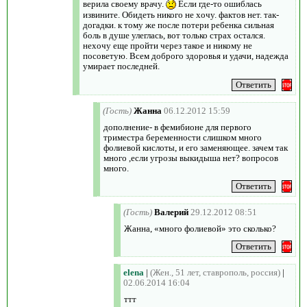
верила своему врачу.
Если где-то ошиблась
извините. Обидеть никого не хочу. фактов нет. так-
догадки. к тому же после потери ребенка сильная
боль в душе улеглась, вот только страх остался.
нехочу еще пройти через такое и никому не
посоветую. Всем доброго здоровья и удачи, надежда
умирает последней.
(Гость)
Жанна
06.12.2012 15:59
дополнение- в фемибионе для первого
триместра беременности слишком много
фолиевой кислоты, и его заменяющее. зачем так
много ,если угрозы выкидыша нет? вопросов
много.
(Гость)
Валерий
29.12.2012 08:51
Жанна, «много фолиевой» это сколько?
elena
|
(Жен., 51 лет, ставрополь, россия)
|
02.06.2014 16:04
ттт