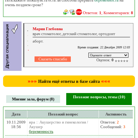
Полскажите пожалуйста есть ли способы прервать
беременность
на
очень позднем сроке?
Ответов:
1
; Комментариев:
8
Мария Глебовна
врач стоматолог, детский стоматолог, ортодонт
аборт.
Время создания:
22 Декабря 2009 12:03
Оценок:
0
»»»
«««
Найти ещё ответы в базе сайта
Похожие вопросы, темы (10)
Мнение зала, форум (8)
Дата
Похожий вопрос
Активность
10.11.2009
ира :: Акушерство и гинекология /
Ответов:
2
18:56
Акушер
Сообщений:
3
беременность