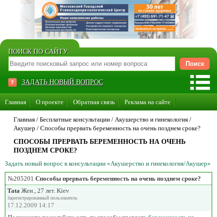
ПОИСК ПО САЙТУ:
ЗАДАТЬ НОВЫЙ ВОПРОС
Главная
О проекте
Обратная связь
Реклама на сайте
Стать консультантом нашего сайта
Главная
/ Бесплатные консультации /
Акушерство и гинекология
/
Акушер
/
Способы прервать беременность на очень позднем сроке?
Суперакция «Каждому врачу свой сайт»
СПОСОБЫ ПРЕРВАТЬ БЕРЕМЕННОСТЬ НА ОЧЕНЬ
ПОЗДНЕМ СРОКЕ?
Задать новый вопрос в консультации «Акушерство и гинекология/Акушер»
№205201
Способы прервать беременность на очень позднем сроке?
Tata
Жен., 27 лет. Kiev
Зарегистрированный пользователь
17.12.2009 14:17