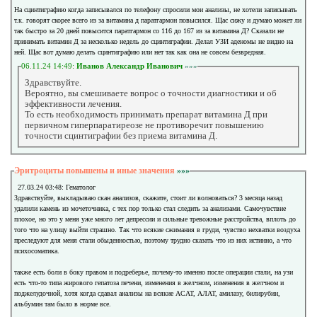
На сцинтиграфию когда записывался по телефону спросили мои анализы, не хотели записывать
т.к. говорят скорее всего из за витамина д паратгармон повысился. Щас сижу и думаю может ли
так быстро за 20 дней повысится паратгармон со 116 до 167 из за витамина Д? Сказали не
принимать витамин Д за несколько недель до сцинтиграфии. Делал УЗИ аденомы не видно на
ней. Щас вот думаю делать сцинтиграфию или нет так как она не совсем безвредная.
06.11.24 14:49:
Иванов Александр Иванович
»»»
Здравствуйте.
Вероятно, вы смешиваете вопрос о точности диагностики и об
эффективности лечения.
То есть необходимость принимать препарат витамина Д при
первичном гиперпаратиреозе не противоречит повышению
точности сцинтиграфии без приема витамина Д.
Эритроциты повышены и иные значения
»»»
27.03.24 03:48: Гематолог
Здравствуйте, выкладываю скан анализов, скажите, стоит ли волноваться? 3 месяца назад
удалили камень из мочеточника, с тех пор только стал следить за анализами. Самочувствие
плохое, но это у меня уже много лет депрессии и сильные тревожные расстройства, вплоть до
того что на улицу выйти страшно. Так что всякие сжимания в груди, чувство нехватки воздуха
преследуют для меня стали обыденностью, поэтому трудно сказать что из них истинно, а что
психосоматика.
также есть боли в боку правом и подреберье, почему-то именно после операции стали, на узи
есть что-то типа жирового гепатоза печени, изменения в желчном, изменения в желчном и
поджелудочной, хотя когда сдавал анализы на всякие АСАТ, АЛАТ, амилазу, билирубин,
альбумин там было в норме все.