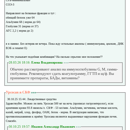
СРБ-миннимальные
СОЭ-3
Направляют на белковые фракции и тут :
обющий белоок уже 64
Альбумин 68 ( норма до 64)
Глобулин 31 (норма от 37)
АГС 2,2 ( норма до 2)
я в панике. Без истерик-не вечера. Пока жду остальные анализы ( ииммунограма, цеалкия, ДНК
ВЭБ и гепатит Е)
На что указывает подобная комбинация? На сколько серьезно мое положение??
28.03.26 18:16:
Елена Владимировна
»»»
Обычно рассматривают анализ на иммуноглобулины G, М, гамма-
глобулины. Рекомендуют сдать коагулограмму, ГГТП и щ/ф. Вы
принимаете препараты, БАДы, витамины?
Урсосан и СКФ
»»»
30.10.25 15:44: Лекарственные средства
Здравствуйте. Можно ли пить Урсосан 500 мг на ночь (прописал гастроэнтеролог), если
креатинин крови 93.8 мкмоль/л. CКФ - 53 мл/мин. Альбумин, мочевина, мочевая кислота,
калий, натрий, хлор, фосфор, ОАМ, белок - норма. В инструкции написано, что
противопоказаниями к приёму Урсосана являются выраженные нарушения функции почек.
Спасибо.
30.10.25 19:57:
Иванов Александр Иванович
»»»