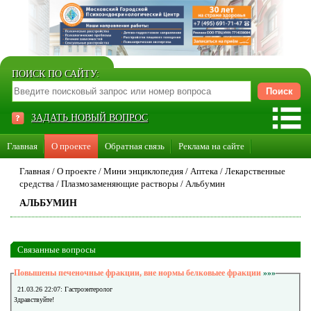
ПОИСК ПО САЙТУ:
ЗАДАТЬ НОВЫЙ ВОПРОС
Главная
О проекте
Обратная связь
Реклама на сайте
Стать консультантом нашего сайта
Главная
/
О проекте
/
Мини энциклопедия
/
Аптека
/
Лекарственные
средства
/
Плазмозаменяющие растворы
/
Альбумин
Суперакция «Каждому врачу свой сайт»
АЛЬБУМИН
Связанные вопросы
Повышены печеночные фракции, вне нормы белковыее фракции
»»»
21.03.26 22:07: Гастроэнтеролог
Здравствуйте!