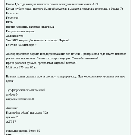
Около 1,5 года назад на плановом чекапе обанружили повышенное АЛТ.
Копая глубже, среди прочего были обнаружены высокие антителла к токсокаре. ( боолее 7)
Гепатит с-
Гепатит в-
ВИЧ-
прочие паразиты, включая кишечных-
Гастрокоскопия-норма.
Хеликобактер-
Узи ЖКТ -норма. Дескенизия жолчного. Перегиб.
Генетика на Жильбера +
Доктор прописала вормил и поддерживающие для печени. Проверка пол года спустя показала
ровно теже показатели. Лечим токсокароз еще раз. Снова без изменений.
Врачи разводят руками, предполагая жировой гепатоз?
Мой рост 173, вес 60 кг
Начиная копать дальше едуу в столицу на перпроверку. При хорошемсамочувствиии все этоо
время.
Тут фиброскан-без отклонений
фиброз-0
жировые изменения-0
Анализы:
Билирубин общий повышен (42)
прямой 28
АЛТ 57
остальное норма. Белок 60