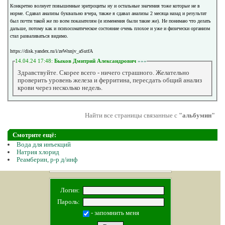
Конкретно волнует повышенные эритроциты ну и остальные значения тоже которые не в
норме. Сдавал анализы буквально вчера, также я сдавал анализы 2 месяца назад и результат
был почти такой же по всем показателям (и изменения были такие же). Не понимаю что делать
дальше, потому как и психосоматическое состояние очень плохое и уже и физически организм
стал разваливаться видимо.
https://disk.yandex.ru/i/zeWnnjv_aSutfA
14.04.24 17:48:
Быков Дмитрий Александрович
»»»
Здравствуйте. Скорее всего - ничего страшного. Желательно
проверить уровень железа и ферритина, пересдать общий анализ
крови через несколько недель.
Найти все страницы связанные с
"альбумин"
Смотрите ещё:
Вода для инъекций
Натрия хлорид
Реамберин, р-р д/инф
Логин:
Пароль:
- запомнить меня