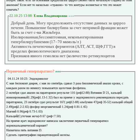
Вопрос такой: есть ли основания предполагать цирроз (может быть начальную стадию) по этим
анализам? Если нет то насколько «страшно» то что контуры волнистые и что это может
означать?
22.10.25 13:08:
Елена Владимировна
»»»
Добрый день. Могу предположить отсутствие данных за цирроз
печени. Повышение билирубина за счет непрямой фракции может
быть за счет с-ма Жильбера.
Изолированная,бессимптомная, неконъюгированная
гипербилирубинемия (17–70 мкмоль/л )
Активность печеночных ферментов (АЛТ, АСТ, ЩФ,ГГТ) в
пределах физиологического диапазона.
Признаков явного гемолиза нет (количество ретикулоцитов
Первичный гиперпаратиоз?
»»»
04.11.24 10:23: Эндокринолог
С мая беспокоит диарея, с мая по сентябрь сдавал 3 раза биохимический анализ крови, с
каждым разом по немногу повышается щелочная фосфатаза.
2 октября сдал анализ на паратгармон результат 116 (реф12-88) Витамин D 21, кальций
ионизированный1.29(реф1.13-1.32) был на приеме у эндокринолога рекомендовала пересдать
паратгармон, 23 октября сдал результат 167( реф12-88) альбумин 47(реф 35-52) кальций общий
2.49(реф2.2-2.65) фосфор неорганический 1.24(реф 0.81-1.45)
Магний 0.96(реф 0.73-1.03)
Кальций(Суточная моча)-9.67 (реф<7.50)
На приеме врач эндокринолог написала заключение первичный гиперпаратиоз
нормокальцемический вариант?
Назначила пить витамин D.
Сделать сцинтиграфию паращитовидной железы.