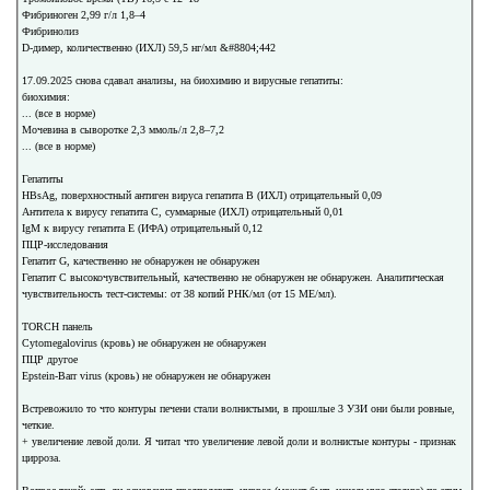
Фибриноген 2,99 г/л 1,8–4
Фибринолиз
D-димер, количественно (ИХЛ) 59,5 нг/мл &#8804;442
17.09.2025 снова сдавал анализы, на биохимию и вирусные гепатиты:
биохимия:
... (все в норме)
Мочевина в сыворотке 2,3 ммоль/л 2,8–7,2
... (все в норме)
Гепатиты
HBsAg, поверхностный антиген вируса гепатита В (ИХЛ) отрицательный 0,09
Антитела к вирусу гепатита С, суммарные (ИХЛ) отрицательный 0,01
IgM к вирусу гепатита Е (ИФА) отрицательный 0,12
ПЦР-исследования
Гепатит G, качественно не обнаружен не обнаружен
Гепатит С высокочувствительный, качественно не обнаружен не обнаружен. Аналитическая
чувствительность тест-системы: от 38 копий РНК/мл (от 15 МЕ/мл).
TORCH панель
Cytomegalovirus (кровь) не обнаружен не обнаружен
ПЦР другое
Epstein-Barr virus (кровь) не обнаружен не обнаружен
Встревожило то что контуры печени стали волнистыми, в прошлые 3 УЗИ они были ровные,
четкие.
+ увеличение левой доли. Я читал что увеличение левой доли и волнистые контуры - признак
цирроза.