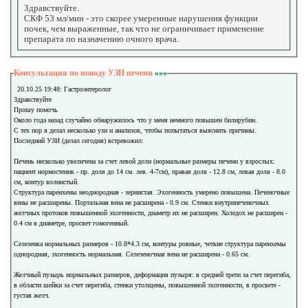
Здравствуйте.
СКФ 53 мл/мин - это скорее умеренные нарушения функции
почек, чем выраженные, так что не ограничивает применение
препарата по назначению очного врача.
Консультация по поводу УЗИ печени
»»»
20.10.25 19:48: Гастроэнтеролог
Здравствуйте
Прошу помочь
Около года назад случайно обнаружилось что у меня немного повышен билирубин.
С тех пор я делал несколько узи и анализов, чтобы попытаться выяснить причины.
Последний УЗИ (делал сегодня) встревожил:
Печень несколько увеличена за счет левой доли (нормальные размеры печени у взрослых:
пациент нормостеник - пр. доля до 14 см. лев. 4-7см), правая доля - 12.8 см, левая доля - 8.0
см, контур волнистый.
Структура паренхемы неоднородная - зернистая. Эхогенность умерено повышена. Печеночные
вены не расширены. Портальная вена не расширена - 0.9 см. Стенки внутрипеченочных
желчных протоков повышенной эхогенности, диаметр их не расширен. Холедох не расширен -
0.4 см в диаметре, просвет гомогенный.
Селезенка нормальных размеров - 10.8*4.3 см, контуры ровные, четкие структура паренхемы
однородная, эхогенность нормальная. Селезеночная вена не расширена - 0.65 см.
Желчный пузырь нормальных размеров, деформация пузыря: в средней трети за счет перегиба,
в области шейки за счет перегиба, стенки утолщены, повышенной эхогенности, в просвете -
густая желч.