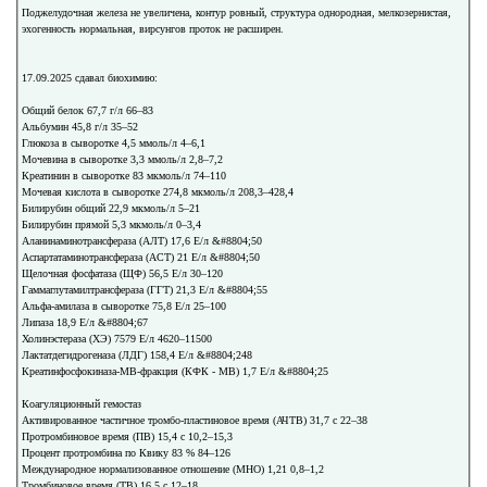
Поджелудочная железа не увеличена, контур ровный, структура однородная, мелкозернистая,
эхогенность нормальная, вирсунгов проток не расширен.
17.09.2025 сдавал биохимию:
Общий белок 67,7 г/л 66–83
Альбумин 45,8 г/л 35–52
Глюкоза в сыворотке 4,5 ммоль/л 4–6,1
Мочевина в сыворотке 3,3 ммоль/л 2,8–7,2
Креатинин в сыворотке 83 мкмоль/л 74–110
Мочевая кислота в сыворотке 274,8 мкмоль/л 208,3–428,4
Билирубин общий 22,9 мкмоль/л 5–21
Билирубин прямой 5,3 мкмоль/л 0–3,4
Аланинаминотрансфераза (АЛТ) 17,6 Е/л &#8804;50
Аспартатаминотрансфераза (АСТ) 21 Е/л &#8804;50
Щелочная фосфатаза (ЩФ) 56,5 Е/л 30–120
Гаммаглутамилтрансфераза (ГГТ) 21,3 Е/л &#8804;55
Альфа-амилаза в сыворотке 75,8 Е/л 25–100
Липаза 18,9 Е/л &#8804;67
Холинэстераза (ХЭ) 7579 Е/л 4620–11500
Лактатдегидрогеназа (ЛДГ) 158,4 Е/л &#8804;248
Креатинфосфокиназа-МВ-фракция (КФК - МВ) 1,7 Е/л &#8804;25
Коагуляционный гемостаз
Активированное частичное тромбо-пластиновое время (АЧТВ) 31,7 с 22–38
Протромбиновое время (ПВ) 15,4 с 10,2–15,3
Процент протромбина по Квику 83 % 84–126
Международное нормализованное отношение (МНО) 1,21 0,8–1,2
Тромбиновое время (ТВ) 16,5 с 12–18