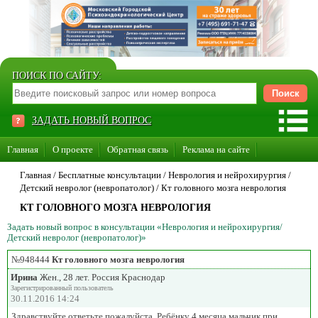
ПОИСК ПО САЙТУ:
ЗАДАТЬ НОВЫЙ ВОПРОС
Главная
О проекте
Обратная связь
Реклама на сайте
Стать консультантом нашего сайта
Главная
/ Бесплатные консультации /
Неврология и нейрохирургия
/
Детский невролог (невропатолог)
/
Кт головного мозга неврология
Суперакция «Каждому врачу свой сайт»
КТ ГОЛОВНОГО МОЗГА НЕВРОЛОГИЯ
Задать новый вопрос в консультации «Неврология и нейрохирургия/
Детский невролог (невропатолог)»
№948444
Кт головного мозга неврология
Ирина
Жен., 28 лет. Россия Краснодар
Зарегистрированный пользователь
30.11.2016 14:24
Здравствуйте ответьте пожалуйста. Ребёнку 4 месяца мальчик при