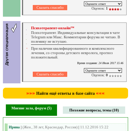
Оценок:
1
Психотерапевт-онлайн™
Психотерапевт. Индивидуальные консультации в чате
Telegram или Макс. Комментарии форума не читаю. В
полемику не вступаю.
При наличии квалифицированного и комплексного
лечения, со стороны детского невролога, прогноз
положительный.
Время создания:
24 Июля 2017 15:46
Оценок:
0
»»»
«««
Найти ещё ответы в базе сайта
Мнение зала, форум (5)
Похожие вопросы, темы (10)
Ирина
|
(Жен., 38 лет, Краснодар, Россия)
|
11.12.2016 15:22