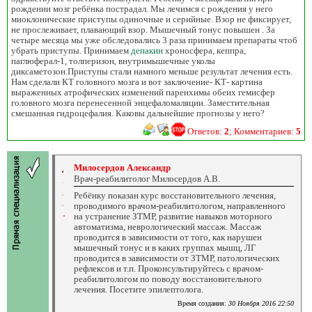
рождении мозг ребёнка пострадал. Мы лечимся с рождения у него
миоклонические приступы одиночные и серийные. Взор не фиксирует,
не прослеживает, плавающий взор. Мышечный тонус повышен . За
четыре месяца мы уже обследовались 3 раза принимаем препараты чтоб
убрать приступы. Принимаем
депакин
хроносфера, кеппра,
паглюферал-1, толперизон, внутримышечные уколы
диксаметозон.Приступы стали намного меньше результат лечения есть.
Нам сделали КТ головного мозга и вот заключение- КТ- картина
выраженных атрофических изменений паренхимы обеих гемисфер
головного мозга перенесенной энцефаломаляции. Заместительная
смешанная гидроцефалия. Каковы дальнейшие прогнозы у него?
Ответов:
2
; Комментариев:
5
Милосердов Александр
Врач-реабилитолог Милосердов А.В.
Ребёнку показан курс восстановительного лечения,
проводимого врачом-реабилитологом, направленного
на устранение ЗТМР, развитие навыков моторного
автоматизма, неврологический массаж. Массаж
проводится в зависимости от того, как нарушен
мышечный тонус и в каких группах мышц, ЛГ
проводится в зависимости от ЗТМР, патологических
рефлексов и т.п. Проконсультируйтесь с врачом-
реабилитологом по поводу восстановительного
лечения. Посетите эпилептолога.
Время создания:
30 Ноября 2016 22:50