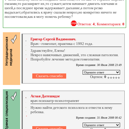
глазами,то расширяет их,то сужает,затем начинает двигать плечами и
шеей,а последнее время задерживает дыхание,а потом резко
выдыхает,обратились к врачу сказали невроз,но конкретно ничего не
посоветовали,как я могу помочь ребенку?
Ответов:
4
; Комментариев:
0
Григор Сергей Вадимович.
Врач - гомеопат, практика с 1992 года.
Здравствуйте, Елена!
Невроз навязчивых движений, это сложная патология.
Попробуйте лечение методом гомеопатии.
Время создания:
30 Июля 2008 23:49
Оценок:
0
Аглая Датешидзе
врач психиатр-психотерапевт
Нужно найти детского психолога и отвести к нему
ребенка.
Время создания:
31 Июля 2008 00:42