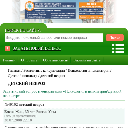
ПОИСК ПО САЙТУ:
ЗАДАТЬ НОВЫЙ ВОПРОС
Главная
О проекте
Обратная связь
Реклама на сайте
Стать консультантом нашего сайта
Главная
/ Бесплатные консультации /
Психология и психиатрия
/
Детский психиатр
/
детский невроз
Суперакция «Каждому врачу свой сайт»
ДЕТСКИЙ НЕВРОЗ
Задать новый вопрос в консультации «Психология и психиатрия/Детский
психиатр»
№49102
детский невроз
Елена
Жен., 35 лет. Россия Ухта
Гость (не зарегистрирован)
30.07.2008 22:10
У меня сын,ему пять лет.Недавно заметила,что он как-то странно моргает