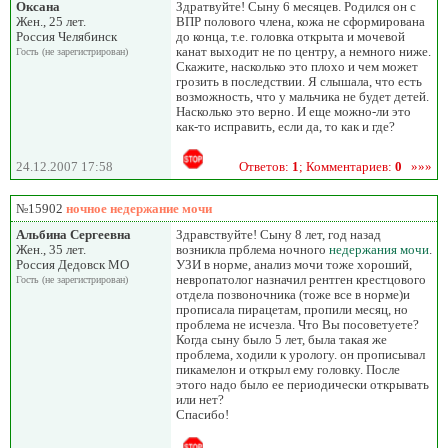
Оксана
Здратвуйте! Сыну 6 месяцев. Родился он с
Жен., 25 лет.
ВПР полового члена, кожа не сформирована
Россия Челябинск
до конца, т.е. головка открыта и мочевой
канат выходит не по центру, а немного ниже.
Гость (не зарегистрирован)
Скажите, насколько это плохо и чем может
грозить в последствии. Я слышала, что есть
возможность, что у мальчика не будет детей.
Насколько это верно. И еще можно-ли это
как-то исправить, если да, то как и где?
24.12.2007 17:58
Ответов:
1
; Комментариев:
0
»»»
№15902
ночное недержание мочи
Альбина Сергеевна
Здравствуйте! Сыну 8 лет, год назад
Жен., 35 лет.
возникла прблема ночного
недержания мочи
.
Россия Дедовск МО
УЗИ в норме, анализ мочи тоже хороший,
невропатолог назначил рентген крестцового
Гость (не зарегистрирован)
отдела позвоночника (тоже все в норме)и
прописала пирацетам, пропили месяц, но
проблема не исчезла. Что Вы посоветуете?
Когда сыну было 5 лет, была такая же
проблема, ходили к урологу. он прописывал
пикамелон и открыл ему головку. После
этого надо было ее периодически открывать
или нет?
Спасибо!