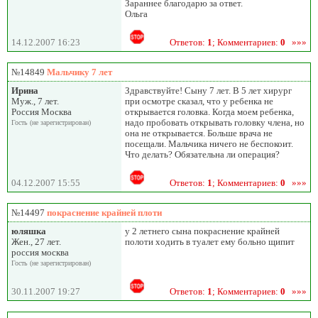
Зараннее благодарю за ответ.
Ольга
14.12.2007 16:23
Ответов:
1
; Комментариев:
0
»»»
№14849
Мальчику 7 лет
Ирина
Здравствуйте! Сыну 7 лет. В 5 лет хирург
Муж., 7 лет.
при осмотре сказал, что у ребенка не
Россия Москва
открывается головка. Когда моем ребенка,
надо пробовать открывать головку члена, но
Гость (не зарегистрирован)
она не открывается. Больше врача не
посещали. Мальчика ничего не беспокоит.
Что делать? Обязательна ли операция?
04.12.2007 15:55
Ответов:
1
; Комментариев:
0
»»»
№14497
покраснение крайней плоти
юляшка
у 2 летнего сына покраснение крайней
Жен., 27 лет.
полоти ходить в туалет ему больно щипит
россия москва
Гость (не зарегистрирован)
30.11.2007 19:27
Ответов:
1
; Комментариев:
0
»»»