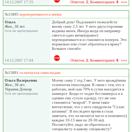
14.12.2007 17:55
Ответов:
2
; Комментариев:
0
»»»
№15895
переворачивается яичко
Ольга
Добрый день! Подскажите пожалуйста:
Жен., 30 лет.
моему сыну 2,5 лет. У него двухсторонняя
водянка яичек. Иногда когда он например
Гость (не зарегистрирован)
смеется одно яичко(правое)
переворачивается и становится поперек. Это
нормально или стоит обратиться к врачу?
Большое спасибо.
14.12.2007 17:04
Ответов:
2
; Комментариев:
0
»»»
№15891
головчатая гипоспадия
Ольга Валерьевна
Моему сыну 1 год 3 мес. У него врождённая
Жен., 38 лет.
головчатая гипоспадия. В связи с тем, что я
Украина Донецк
работаю, мой сын 70% в сутки находится в
памперсе. Когда от ходит без памперса и я
Гость (не зарегистрирован)
одеваю ему сухую одежду, тут же она
становится "мокрой". У меня такое
впечатление, что у него синдром на "Сухие
штаники". В последнее время я стала
замечать, что он мочится часто и понемногу(
каждые 10-15 мин по 20-30 мл).
Посоветуйте, надо ли обратиться к
специалисту и какому специалисту?