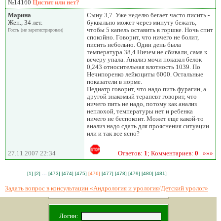
№14160
Цистит или нет?
Марина
Сыну 3,7. Уже неделю бегает часто писить -
Жен., 34 лет.
буквально может через минуту бежать,
чтобы 5 капель оставить в горшке. Ночь спит
Гость (не зарегистрирован)
спокойно. Говорит, что ничего не болит,
писить небольно. Один день была
температура 38,4 Ничем не сбивали, сама к
вечеру упала. Анализ мочи показал белок
0,243 относительная влотность 1039. По
Нечипоренко лейкоциты 6000. Остальные
показатели в норме.
Педиатр говорит, что надо пить фурагин, а
другой знакомый терапевт говорит, что
ничего пить не надо, потому как анализ
неплохой, температуры нет и ребенка
ничего не беспокоит. Может еще какой-то
анализ надо сдать для прояснения ситуации
или и так все ясно?
27.11.2007 22:34
Ответов:
1
; Комментариев:
0
»»»
[1]
[2]
…
[473]
[474]
[475]
[476]
[477]
[478]
[479]
[480]
[481]
Задать вопрос в консультации «Андрология и урология/Детский уролог»
Логин: