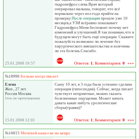
гидронефроз слева.Врач который
оперировал малыша, говорит, что всё
нормально через пол года прийти на
проверку.
После операции
прошло уже 10
месяцев,а УЗИ всёравно показывает
Гидронефроз.Меня беспокоит почему нет
изменений и улучшений.Я так понимаю,что в
будущем могут быть ещё операции. Скажите
пожалуйста возможно ли лечение без
хирургического вмешательства и излечима
ли эта болезнь.Спасибо.
25.01.2008 19:57
Ответов:
1
; Комментариев:
0
»»»
№18996
Больно когда писает
Елена
Сыну 10 лет, в 3 года была успешно сделана
Жен., 27 лет.
операция (гипосподия). Сейчас, когда писает
Россия Москва
чувствует неприятные, можно сказать
болезненные ощущения. Может начать
Гость (не зарегистрирован)
давать какие нибуть урологические
сборы(травки)?
15.01.2008 12:01
Ответов:
1
; Комментариев:
0
»»»
№16815
Мочевой канал не по ценру