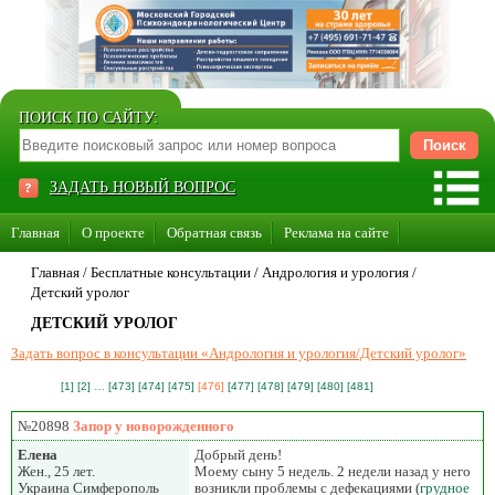
ПОИСК ПО САЙТУ:
ЗАДАТЬ НОВЫЙ ВОПРОС
Главная
О проекте
Обратная связь
Реклама на сайте
Стать консультантом нашего сайта
Главная
/ Бесплатные консультации /
Андрология и урология
/
Детский уролог
Суперакция «Каждому врачу свой сайт»
ДЕТСКИЙ УРОЛОГ
Задать вопрос в консультации «Андрология и урология/Детский уролог»
[1]
[2]
…
[473]
[474]
[475]
[476]
[477]
[478]
[479]
[480]
[481]
№20898
Запор у новорожденного
Елена
Добрый день!
Жен., 25 лет.
Моему сыну 5 недель. 2 недели назад у него
Украина Симферополь
возникли проблемы с дефекациями (
грудное