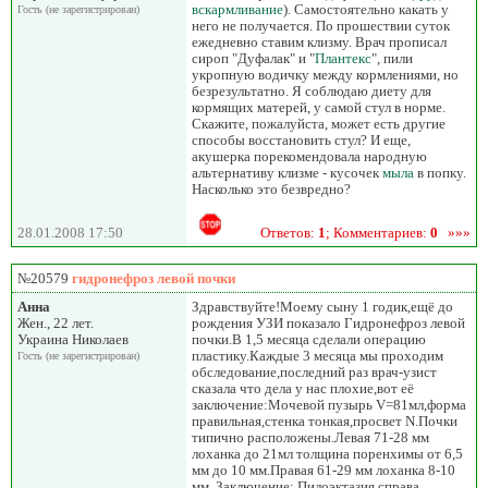
вскармливание
). Самостоятельно какать у
Гость (не зарегистрирован)
него не получается. По прошествии суток
ежедневно ставим клизму. Врач прописал
сироп "Дуфалак" и "
Плантекс
", пили
укропную водичку между кормлениями, но
безрезультатно. Я соблюдаю диету для
кормящих матерей, у самой стул в норме.
Скажите, пожалуйста, может есть другие
способы восстановить стул? И еще,
акушерка порекомендовала народную
альтернативу клизме - кусочек
мыла
в попку.
Насколько это безвредно?
28.01.2008 17:50
Ответов:
1
; Комментариев:
0
»»»
№20579
гидронефроз левой почки
Анна
Здравствуйте!Моему сыну 1 годик,ещё до
Жен., 22 лет.
рождения УЗИ показало Гидронефроз левой
Украина Николаев
почки.В 1,5 месяца сделали операцию
пластику.Каждые 3 месяца мы проходим
Гость (не зарегистрирован)
обследование,последний раз врач-узист
сказала что дела у нас плохие,вот её
заключение:Мочевой пузырь V=81мл,форма
правильная,стенка тонкая,просвет N.Почки
типично расположены.Левая 71-28 мм
лоханка до 21мл толщина поренхимы от 6,5
мм до 10 мм.Правая 61-29 мм лоханка 8-10
мм. Заключение: Пилоэктазия справа,