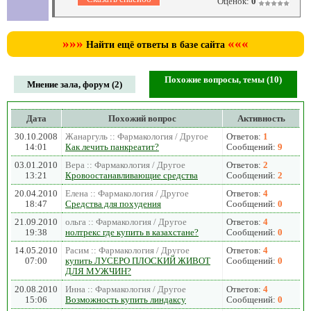
Оценок:
0
»»»
«««
Найти ещё ответы в базе сайта
Похожие вопросы, темы (10)
Мнение зала, форум (2)
Дата
Похожий вопрос
Активность
30.10.2008
Жанаргуль :: Фармакология / Другое
Ответов:
1
14:01
Как лечить панкреатит?
Сообщений:
9
03.01.2010
Вера :: Фармакология / Другое
Ответов:
2
13:21
Кровоостанавливающие средства
Сообщений:
2
20.04.2010
Елена :: Фармакология / Другое
Ответов:
4
18:47
Средства для похудения
Сообщений:
0
21.09.2010
ольга :: Фармакология / Другое
Ответов:
4
19:38
нолтрекс где купить в казахстане?
Сообщений:
0
14.05.2010
Расим :: Фармакология / Другое
Ответов:
4
07:00
купить ЛУСЕРО ПЛОСКИЙ ЖИВОТ
Сообщений:
0
ДЛЯ МУЖЧИН?
20.08.2010
Инна :: Фармакология / Другое
Ответов:
4
15:06
Возможность купить линдаксу
Сообщений:
0