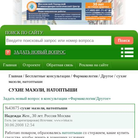
ПОИСК ПО САЙТУ:
ЗАДАТЬ НОВЫЙ ВОПРОС
Главная
О проекте
Обратная связь
Реклама на сайте
Стать консультантом нашего сайта
Главная
/ Бесплатные консультации /
Фармакология
/
Другое
/
сухие
мазоли, натоптыши
Суперакция «Каждому врачу свой сайт»
СУХИЕ МАЗОЛИ, НАТОПТЫШИ
Задать новый вопрос в консультации «Фармакология/Другое»
№43675
сухие мазоли, натоптыши
Надежда
Жен., 30 лет. Россия Москва
Гость (не зарегистрирован) Источник: www.e-lekar.ru
30.06.2008 12:54
Работаю поваром, образовались
натоптыши
со стержнем, какие купить
средства, чтобы лечить в домашних условиях