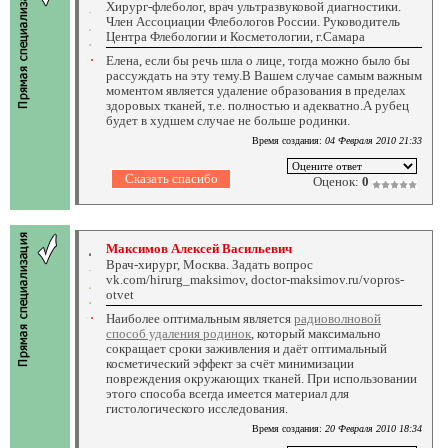
Хирург-флеболог, врач ультразвуковой диагностики.
Член Ассоциации Флебологов России. Руководитель
Центра Флебологии и Косметологии, г.Самара
Елена, если бы речь шла о лице, тогда можно было бы
рассуждать на эту тему.В Вашем случае самым важным
моментом является удаление образования в пределах
здоровых тканей, т.е. полностью и адекватно.А рубец
будет в худшем случае не больше родинки.
Время создания:
04 Февраля 2010 21:33
Оценок:
0
Максимов Алексей Васильевич
Врач-хирург, Москва. Задать вопрос
vk.com/hirurg_maksimov, doctor-maksimov.ru/vopros-
otvet
Наиболее оптимальным является
радиоволновой
способ удаления родинок
, который максимально
сокращает сроки заживления и даёт оптимальный
косметический эффект за счёт минимизации
повреждения окружающих тканей. При использовании
этого способа всегда имеется материал для
гистологического исследования.
Время создания:
20 Февраля 2010 18:34