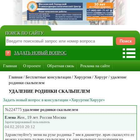
ПОИСК ПО САЙТУ:
ЗАДАТЬ НОВЫЙ ВОПРОС
Главная
О проекте
Обратная связь
Реклама на сайте
Стать консультантом нашего сайта
Главная
/ Бесплатные консультации /
Хирургия
/
Хирург
/
удаление
родинки скальпелем
Суперакция «Каждому врачу свой сайт»
УДАЛЕНИЕ РОДИНКИ СКАЛЬПЕЛЕМ
Задать новый вопрос в консультации «Хирургия/Хирург»
№224775
удаление родинки скальпелем
Елена
Жен., 19 лет. Россия Москва
Зарегистрированный пользователь
04.02.2010 20:12
Здравствуйте!у меня на руке родинка 7 мм в диаметре. врач сказал,что ее
можно удалить только скальпелем, т.к. она вызывает подозрения на