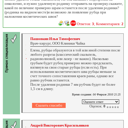
онкологию, и нужно удаленную родинку отправить на проверку.скажите,
какой по величине примерно шрам останется после удаления родинки?
(родинка на видном месте)и возможно ли появление рубца при
наложении косметических швов?
Ответов:
3
; Комментариев:
2
Пашовкин Илья Тимофеевич
Врач-хирург, ООО Клиники Чайка
Елена, рубцы образуются в той или иной степени после
любого разреза (классический скальпель,
радиоволновой, или лазер - не важно). Насколько
грубым будет рубец примерно можно предсказать,
взглянув на свои старые рубцы (если есть). При
использовании косметического шва рубцы меньше за
счет точного сопоставления краев раны, однако все
равно рубчик останется.
После удаления родинки 7 мм рубчик будет не более
1,5 см в длину.
Время создания:
04 Февраля 2010 21:25
Оценок:
0
Андрей Викторович Красильников