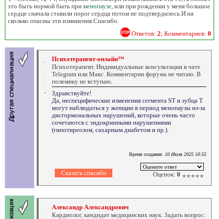
это быть нормой быть при
менопаузе
, или при рождении у меня большое
сердце сначала ставили порог сердца потом не подтвердилось.И на
сколько опасны эти изминения.Спасибо.
Ответов:
2
; Комментариев:
0
Психотерапевт-онлайн™
Психотерапевт. Индивидуальные консультации в чате
Telegram или Макс. Комментарии форума не читаю. В
полемику не вступаю.
Здравствуйте!
Да, неспецифические изменения сегмента ST и зубца Т
могут наблюдаться у женщин в период менопаузы из-за
дисгормональных нарушений, которые очень часто
сочетаются с эндокринными нарушениями
(гипотиреозом, сахарным диабетом и пр.).
Время создания:
10 Июля 2025 10:55
Оценок:
0
Александр Александрович
Кардиолог, кандидат медицинских наук. Задать вопрос: