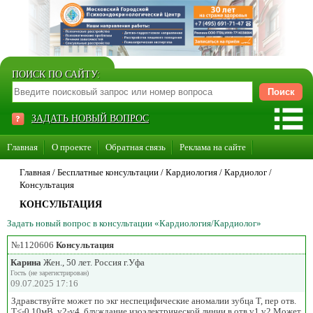
ПОИСК ПО САЙТУ:
ЗАДАТЬ НОВЫЙ ВОПРОС
Главная
О проекте
Обратная связь
Реклама на сайте
Стать консультантом нашего сайта
Главная
/ Бесплатные консультации /
Кардиология
/
Кардиолог
/
Консультация
Суперакция «Каждому врачу свой сайт»
КОНСУЛЬТАЦИЯ
Задать новый вопрос в консультации «Кардиология/Кардиолог»
№1120606
Консультация
Карина
Жен., 50 лет. Россия г.Уфа
Гость (не зарегистрирован)
09.07.2025 17:16
Здравствуйте может по экг неспецифические аномалии зубца Т, пер отв.
Т<-0,10мВ, v2-v4, блуждание изоэлектрической линии в отв v1,v2.Может