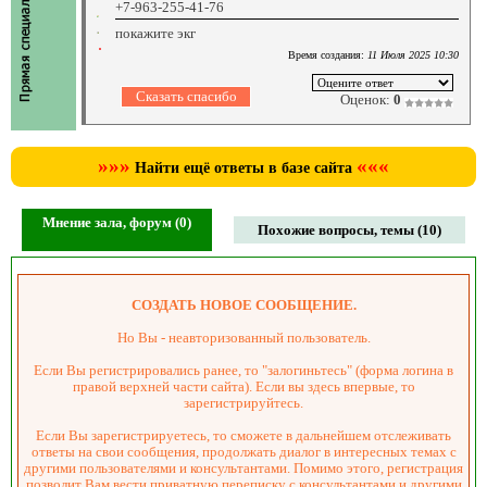
+7-963-255-41-76
покажите экг
Время создания:
11 Июля 2025 10:30
Оценок:
0
»»»
«««
Найти ещё ответы в базе сайта
Мнение зала, форум (0)
Похожие вопросы, темы (10)
СОЗДАТЬ НОВОЕ СООБЩЕНИЕ.
Но Вы - неавторизованный пользователь.
Если Вы регистрировались ранее, то "залогиньтесь" (форма логина в
правой верхней части сайта). Если вы здесь впервые, то
зарегистрируйтесь.
Если Вы зарегистрируетесь, то сможете в дальнейшем отслеживать
ответы на свои сообщения, продолжать диалог в интересных темах с
другими пользователями и консультантами. Помимо этого, регистрация
позволит Вам вести приватную переписку с консультантами и другими