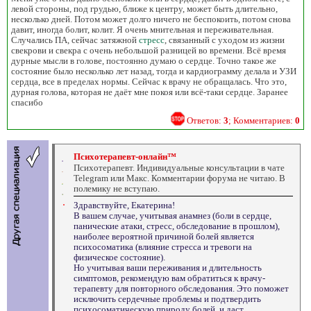
левой стороны, под грудью, ближе к центру, может быть длительно,
несколько дней. Потом может долго ничего не беспокоить, потом снова
давит, иногда болит, колит. Я очень мнительная и переживательная.
Случались ПА, сейчас затяжной
стресс
, связанный с уходом из жизни
свекрови и свекра с очень небольшой разницей во времени. Всё время
дурные мысли в голове, постоянно думаю о сердце. Точно такое же
состояние было несколько лет назад, тогда и кардиограмму делала и УЗИ
сердца, все в пределах нормы. Сейчас к врачу не обращалась. Что это,
дурная голова, которая не даёт мне покоя или всё-таки сердце. Заранее
спасибо
Ответов:
3
; Комментариев:
0
Психотерапевт-онлайн™
Психотерапевт. Индивидуальные консультации в чате
Telegram или Макс. Комментарии форума не читаю. В
полемику не вступаю.
Здравствуйте, Екатерина!
В вашем случае, учитывая анамнез (боли в сердце,
панические атаки, стресс, обследование в прошлом),
наиболее вероятной причиной болей является
психосоматика (влияние стресса и тревоги на
физическое состояние).
Но учитывая ваши переживания и длительность
симптомов, рекомендую вам обратиться к врачу-
терапевту для повторного обследования. Это поможет
исключить сердечные проблемы и подтвердить
психосоматическую природу болей, и даст