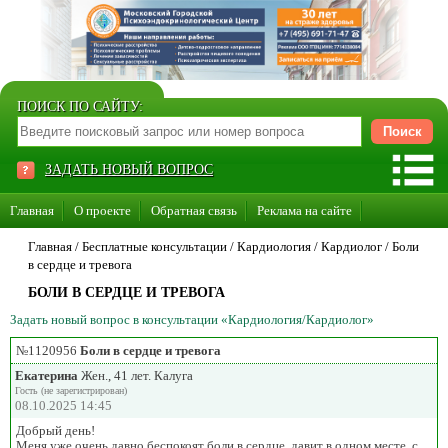
ПОИСК ПО САЙТУ:
ЗАДАТЬ НОВЫЙ ВОПРОС
Главная
О проекте
Обратная связь
Реклама на сайте
Стать консультантом нашего сайта
Главная
/ Бесплатные консультации /
Кардиология
/
Кардиолог
/
Боли
в сердце и тревога
Суперакция «Каждому врачу свой сайт»
БОЛИ В СЕРДЦЕ И ТРЕВОГА
Задать новый вопрос в консультации «Кардиология/Кардиолог»
№1120956
Боли в сердце и тревога
Екатерина
Жен., 41 лет. Калуга
Гость (не зарегистрирован)
08.10.2025 14:45
Добрый день!
Меня уже очень давно беспокоят боли в сердце, давит в одном месте, с