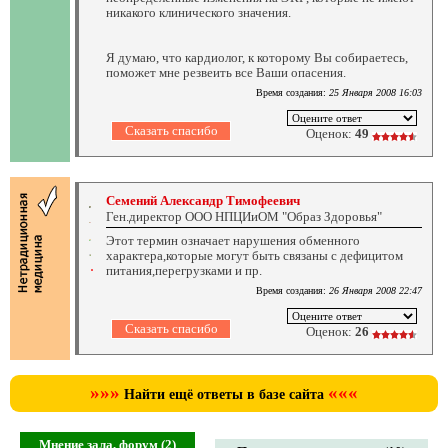
никакого клинического значения.
Я думаю, что кардиолог, к которому Вы собираетесь,
поможет мне резвеить все Ваши опасения.
Время создания:
25 Января 2008 16:03
Оценок:
49
Семений Александр Тимофеевич
Ген.директор ООО НПЦИиОМ "Образ Здоровья"
Этот термин означает нарушения обменного
характера,которые могут быть связаны с дефицитом
питания,перегрузками и пр.
Время создания:
26 Января 2008 22:47
Оценок:
26
»»»
«««
Найти ещё ответы в базе сайта
Мнение зала, форум (2)