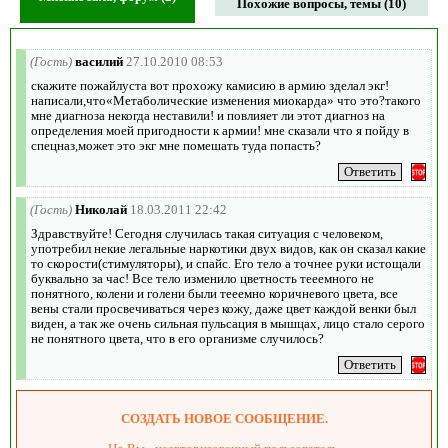
Похожие вопросы, темы (10)
(Гость)
василий
27.10.2010 08:53
скажите пожайлуста вот прохожу камисию в армию зделал экг!
написали,что«Метаболические изменения миокарда» что это?такого
мне диагноза некогда неставили! и повлияет ли этот диагноз на
определения моей пригодности к армии! мне сказали что я пойду в
спецназ,может это экг мне помешать туда попасть?
(Гость)
Николай
18.03.2011 22:42
Здравствуйте! Сегодня случилась такая ситуация с человеком,
употребил некие легальные наркотики двух видов, как он сказал какие
то скорости(стимуляторы), и спайс. Его тело а точнее руки истощали
буквально за час! Все тело изменило цветность тееемного не
понятного, колени и голени были тееемно коричневого цвета, все
вены стали просвечиваться через кожу, даже цвет каждой венки был
виден, а так же очень сильная пульсация в мышцах, лицо стало серого
не понятного цвета, что в его организме случилось?
СОЗДАТЬ НОВОЕ СООБЩЕНИЕ.