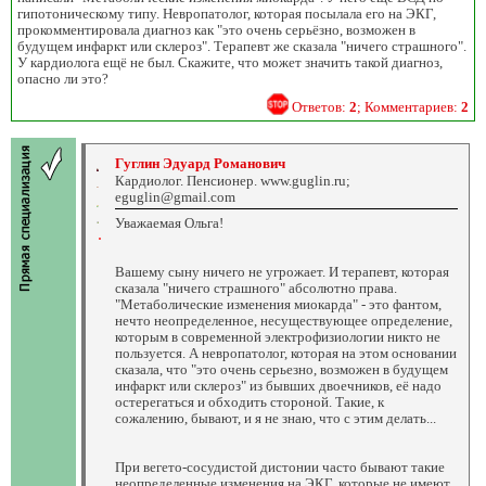
гипотоническому типу. Невропатолог, которая посылала его на ЭКГ,
прокомментировала диагноз как "это очень серьёзно, возможен в
будущем инфаркт или склероз". Терапевт же сказала "ничего страшного".
У кардиолога ещё не был. Скажите, что может значить такой диагноз,
опасно ли это?
Ответов:
2
; Комментариев:
2
Гуглин Эдуард Романович
Кардиолог. Пенсионер. www.guglin.ru;
eguglin@gmail.com
Уважаемая Ольга!
Вашему сыну ничего не угрожает. И терапевт, которая
сказала "ничего страшного" абсолютно права.
"Метаболические изменения миокарда" - это фантом,
нечто неопределенное, несуществующее определение,
которым в современной электрофизиологии никто не
пользуется. А невропатолог, которая на этом основании
сказала, что "это очень серьезно, возможен в будущем
инфаркт или склероз" из бывших двоечников, её надо
остерегаться и обходить стороной. Такие, к
сожалению, бывают, и я не знаю, что с этим делать...
При вегето-сосудистой дистонии часто бывают такие
неопределенные изменения на ЭКГ, которые не имеют