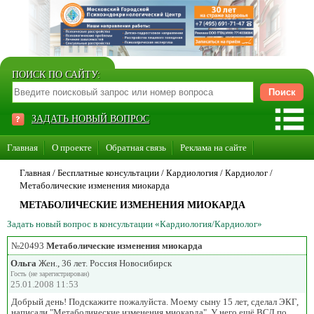
ПОИСК ПО САЙТУ:
ЗАДАТЬ НОВЫЙ ВОПРОС
Главная
О проекте
Обратная связь
Реклама на сайте
Стать консультантом нашего сайта
Главная
/ Бесплатные консультации /
Кардиология
/
Кардиолог
/
Метаболические изменения миокарда
Суперакция «Каждому врачу свой сайт»
МЕТАБОЛИЧЕСКИЕ ИЗМЕНЕНИЯ МИОКАРДА
Задать новый вопрос в консультации «Кардиология/Кардиолог»
№20493
Метаболические изменения миокарда
Ольга
Жен., 36 лет. Россия Новосибирск
Гость (не зарегистрирован)
25.01.2008 11:53
Добрый день! Подскажите пожалуйста. Моему сыну 15 лет, сделал ЭКГ,
написали "Метаболические изменения миокарда". У него ещё ВСД по