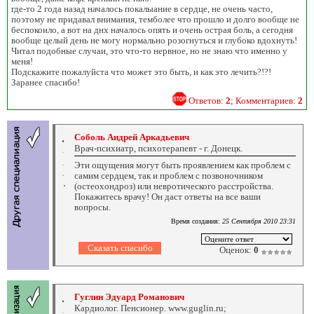
где-то 2 года назад началось покалыание в сердце, не очень часто,
поэтому не придавал внимания, темболее что прошло и долго вообще не
беспокоило, а вот на днх началось опять и очень острая боль, а сегодня
вообще целый день не могу нормально розогнуться и глубоко вдохнуть!
Читал подобные случаи, это что-то нервное, но не знаю что именно у
меня!
Подскажите пожалуйста что может это быть, и как это лечить?!?!
Заранее спасибо!
Ответов:
2
; Комментариев:
2
Соболь Андрей Аркадьевич
Врач-психиатр, психотерапевт - г. Донецк.
Эти ощущения могут быть проявлением как проблем с
самим сердцем, так и проблем с позвоночником
(остеохондроз) или невротического расстройства.
Покажитесь врачу! Он даст ответы на все ваши
вопросы.
Время создания:
25 Сентября 2010 23:31
Оценок:
0
Гуглин Эдуард Романович
Кардиолог. Пенсионер. www.guglin.ru;