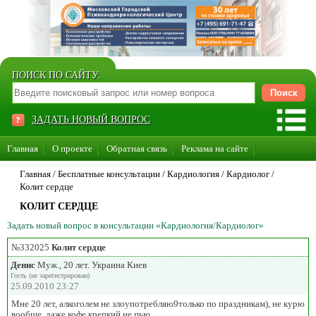
ПОИСК ПО САЙТУ:
ЗАДАТЬ НОВЫЙ ВОПРОС
Главная
О проекте
Обратная связь
Реклама на сайте
Стать консультантом нашего сайта
Главная
/ Бесплатные консультации /
Кардиология
/
Кардиолог
/
Колит сердце
Суперакция «Каждому врачу свой сайт»
КОЛИТ СЕРДЦЕ
Задать новый вопрос в консультации «Кардиология/Кардиолог»
№332025
Колит сердце
Денис
Муж., 20 лет. Украина Киев
Гость (не зарегистрирован)
25.09.2010 23:27
Мне 20 лет, алкоголем не злоупотребляю9только по праздникам), не курю
вообще, даже кофе крепкий не пью.