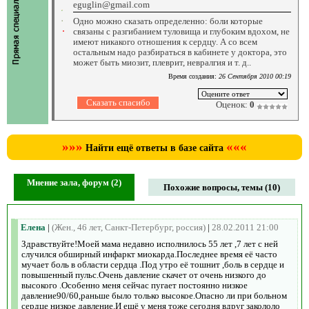
eguglin@gmail.com
Одно можно сказать определенно: боли которые
связаны с разгибанием туловища и глубоким вдохом, не
имеют никакого отношения к сердцу. А со всем
остальным надо разбираться в кабинете у доктора, это
может быть миозит, плеврит, невралгия и т. д..
Время создания:
26 Сентября 2010 00:19
Оценок:
0
»»»
«««
Найти ещё ответы в базе сайта
Мнение зала, форум (2)
Похожие вопросы, темы (10)
Елена
|
(Жен., 46 лет, Санкт-Петербург, россия)
|
28.02.2011 21:00
Здравствуйте!Моей мама недавно исполнилось 55 лет ,7 лет с ней
случился обширный инфаркт миокарда.Последнее время её часто
мучает боль в области сердца .Под утро её тошнит ,боль в сердце и
повышенный пульс.Очень давление скачет от очень низкого до
высокого .Особенно меня сейчас пугает постоянно низкое
давление90/60,раньше было только высокое.Опасно ли при больном
сердце низкое давление.И ещё у меня тоже сегодня вдруг закололо