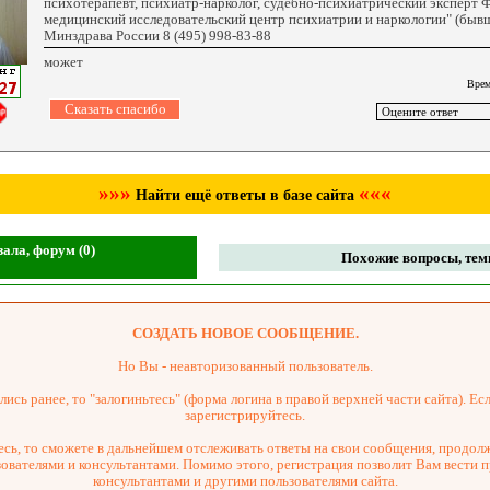
психотерапевт, психиатр-нарколог, судебно-психиатрический эксперт
медицинский исследовательский центр психиатрии и наркологии" (бывш
Минздрава России 8 (495) 998-83-88
может
Врем
»»»
«««
Найти ещё ответы в базе сайта
ала, форум (0)
Похожие вопросы, темы
СОЗДАТЬ НОВОЕ СООБЩЕНИЕ.
Но Вы - неавторизованный пользователь.
ись ранее, то "залогиньтесь" (форма логина в правой верхней части сайта). Есл
зарегистрируйтесь.
сь, то сможете в дальнейшем отслеживать ответы на свои сообщения, продол
зователями и консультантами. Помимо этого, регистрация позволит Вам вести 
консультантами и другими пользователями сайта.