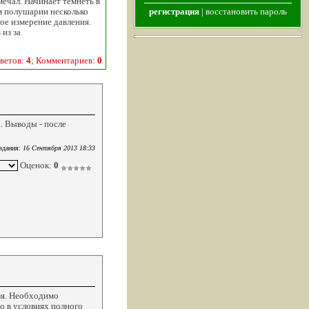
мечал. Начинает темнеть в
м полушарии несколько
регистрация
|
восстановить пароль
ое измерение давления.
 из за
ветов:
4
; Комментариев:
0
. Выводы - после
здания:
16 Сентября 2013 18:33
Оценок:
0
зя. Необходимо
о в условиях полного