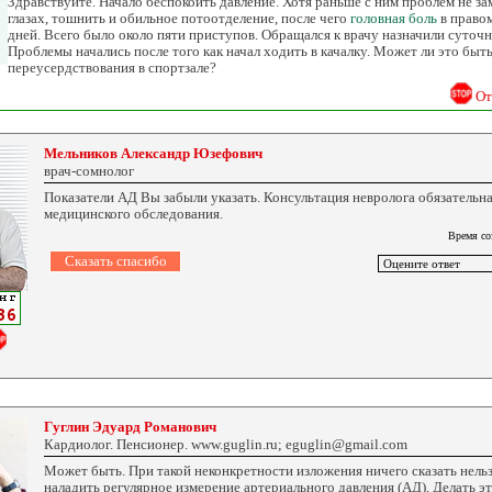
Здравствуйте. Начало беспокоить давление. Хотя раньше с ним проблем не за
глазах, тошнить и обильное потоотделение, после чего
головная боль
в право
дней. Всего было около пяти приступов. Обращался к врачу назначили суточн
Проблемы начались после того как начал ходить в качалку. Может ли это быть
переусердствования в спортзале?
От
Мельников Александр Юзефович
врач-сомнолог
Показатели АД Вы забыли указать. Консультация невролога обязательна
медицинского обследования.
Время со
Гуглин Эдуард Романович
Кардиолог. Пенсионер. www.guglin.ru; eguglin@gmail.com
Может быть. При такой неконкретности изложения ничего сказать нель
наладить регулярное измерение артериального давления (АД). Делать эт