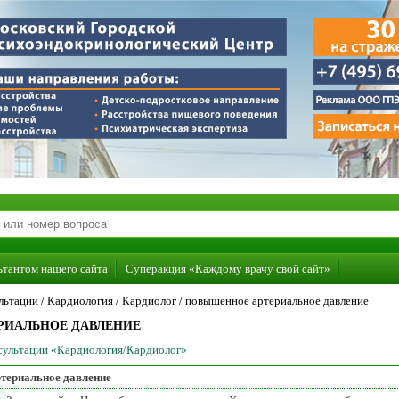
ьтантом нашего сайта
Суперакция «Каждому врачу свой сайт»
льтации /
Кардиология
/
Кардиолог
/
повышенное артериальное давление
РИАЛЬНОЕ ДАВЛЕНИЕ
нсультации «Кардиология/Кардиолог»
териальное давление