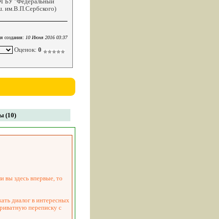
 ФГБУ "Федеральный
. им.В.П.Сербского)
я создания:
10 Июня 2016 03:37
Оценок:
0
 (10)
и вы здесь впервые, то
жать диалог в интересных
приватную переписку с