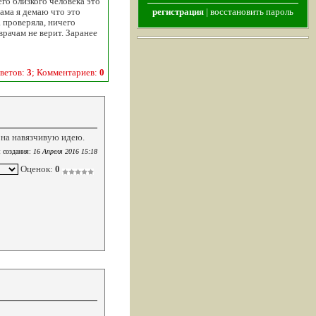
го близкого человека это
Сама я демаю что это
регистрация
|
восстановить пароль
 проверяла, ничего
врачам не верит. Заранее
ветов:
3
; Комментариев:
0
 на навязчивую идею.
 создания:
16 Апреля 2016 15:18
Оценок:
0