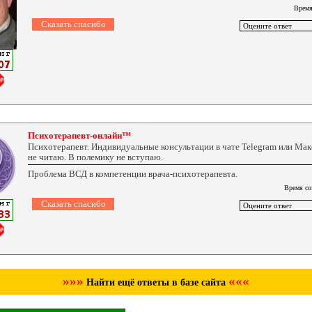
Время
Психотерапевт-онлайн™
Психотерапевт. Индивидуальные консультации в чате Telegram или Ма
не читаю. В полемику не вступаю.
Проблема ВСД в компетенции врача-психотерапевта.
Время со
»»»
«««
Найти ещё ответы в базе сайта