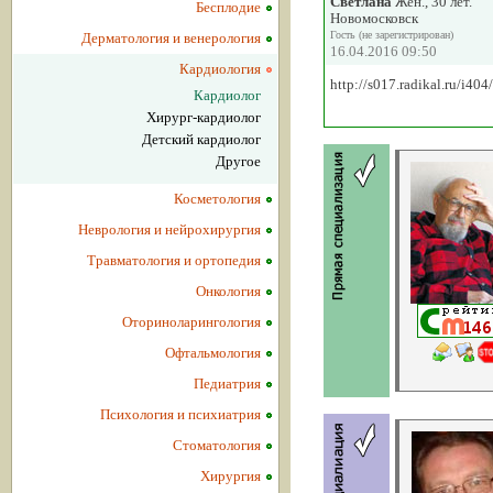
Светлана
Жен., 30 лет.
Бесплодие
Новомосковск
Гость (не зарегистрирован)
Дерматология и венерология
16.04.2016 09:50
Кардиология
http://s017.radikal.ru/i4
Кардиолог
Хирург-кардиолог
Детский кардиолог
Другое
Косметология
Неврология и нейрохирургия
Травматология и ортопедия
Онкология
Оториноларингология
Офтальмология
Педиатрия
Психология и психиатрия
Стоматология
Хирургия