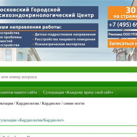
ьтантом нашего сайта
Суперакция «Каждому врачу свой сайт»
льтации /
Кардиология
/
Кардиолог
/
синие ногти
нсультации «Кардиология/Кардиолог»