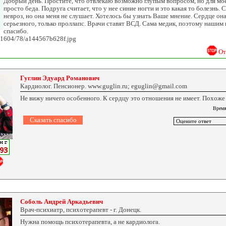
Добрый день. Простите, что отвлекаю возможно глупым вопросом, но для мое
просто беда. Подруга считает, что у нее синие ногти и это какая то болезнь. 
невроз, но она меня не слушает. Хотелось бы узнать Ваше мнение. Сердце она
серьезного, только проллапс. Врачи ставят ВСД. Сама медик, поэтому нашим 
спасибо.
04/1604/78/a144567b628f.jpg
От
Гуглин Эдуард Романович
Кардиолог. Пенсионер. www.guglin.ru; eguglin@gmail.com
Не вижу ничего особенного. К сердцу это отношения не имеет. Похоже
Время
Соболь Андрей Аркадьевич
Врач-психиатр, психотерапевт - г. Донецк.
Нужна помощь психотерапевта, а не кардиолога.