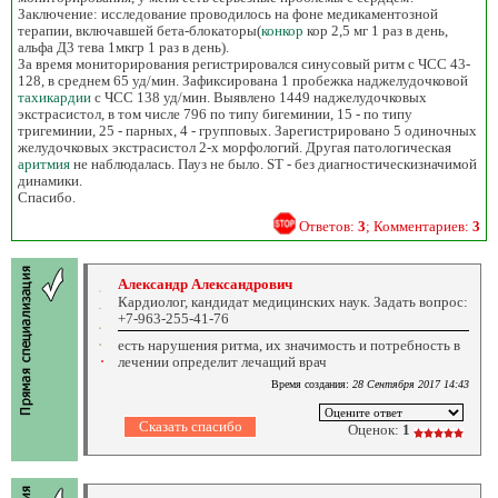
Заключение: исследование проводилось на фоне медикаментозной
терапии, включавшей бета-блокаторы(
конкор
кор 2,5 мг 1 раз в день,
альфа Д3 тева 1мкгр 1 раз в день).
За время мониторирования регистрировался синусовый ритм с ЧСС 43-
128, в среднем 65 уд/мин. Зафиксирована 1 пробежка наджелудочковой
тахикардии
с ЧСС 138 уд/мин. Выявлено 1449 наджелудочковых
экстрасистол, в том числе 796 по типу бигеминии, 15 - по типу
тригеминии, 25 - парных, 4 - групповых. Зарегистрировано 5 одиночных
желудочковых экстрасистол 2-х морфологий. Другая патологическая
аритмия
не наблюдалась. Пауз не было. ST - без диагностическизначимой
динамики.
Спасибо.
Ответов:
3
; Комментариев:
3
Александр Александрович
Кардиолог, кандидат медицинских наук. Задать вопрос:
+7-963-255-41-76
есть нарушения ритма, их значимость и потребность в
лечении определит лечащий врач
Время создания:
28 Сентября 2017 14:43
Оценок:
1