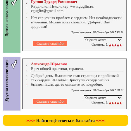
Гуглин Эдуард Романович
Кардиолог. Пенсионер. www.guglin.ru;
eguglin@gmail.com
Нет серьезных проблем с сердцем. Нет необходисости
в лечении. Можно жить спокойно. Доброго Вам
здоровья!
Время создания:
28 Сентября 2017 15:21
Оценок:
1
Александр Юрьевич
Врач общей практики, терапевт.
Добрый день. Выложите скан страницы с пробежкой
тахикардии. Жалобы? Приступы сердцебиения
бывают. Если, да, то опишите их подробно.
Время создания:
30 Сентября 2017 08:24
Оценок:
1
»»»
«««
Найти ещё ответы в базе сайта