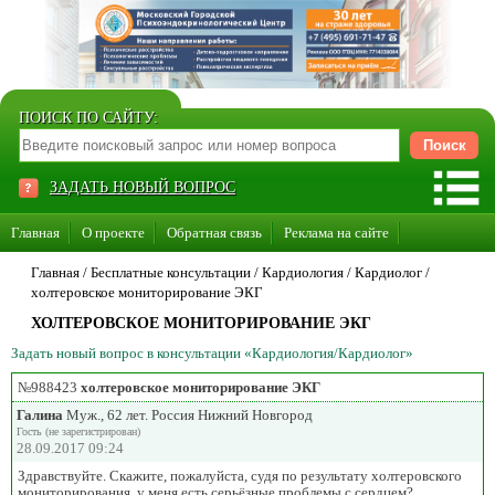
ПОИСК ПО САЙТУ:
ЗАДАТЬ НОВЫЙ ВОПРОС
Главная
О проекте
Обратная связь
Реклама на сайте
Стать консультантом нашего сайта
Главная
/ Бесплатные консультации /
Кардиология
/
Кардиолог
/
холтеровское мониторирование ЭКГ
Суперакция «Каждому врачу свой сайт»
ХОЛТЕРОВСКОЕ МОНИТОРИРОВАНИЕ ЭКГ
Задать новый вопрос в консультации «Кардиология/Кардиолог»
№988423
холтеровское мониторирование ЭКГ
Галина
Муж., 62 лет. Россия Нижний Новгород
Гость (не зарегистрирован)
28.09.2017 09:24
Здравствуйте. Скажите, пожалуйста, судя по результату холтеровского
мониторирования, у меня есть серьёзные проблемы с сердцем?