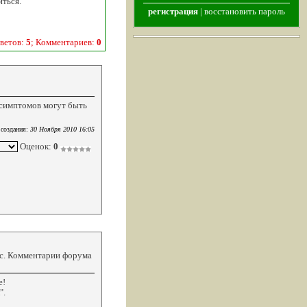
ться.
регистрация
|
восстановить пароль
ветов:
5
; Комментариев:
0
 симптомов могут быть
 создания:
30 Ноября 2010 16:05
Оценок:
0
кс. Комментарии форума
е!
".