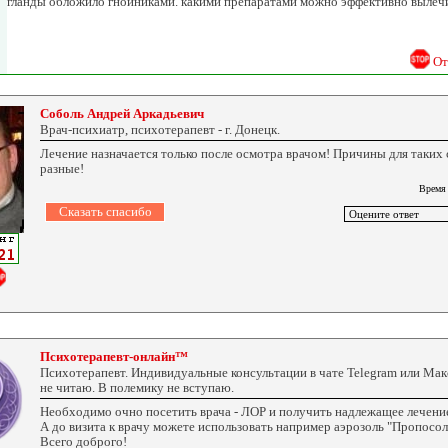
гланды обложило гнойниками. какими препаратами можно эффективно вылечи
От
Соболь Андрей Аркадьевич
Врач-психиатр, психотерапевт - г. Донецк.
Лечение назначается только после осмотра врачом! Причины для таких
разные!
Время
Психотерапевт-онлайн™
Психотерапевт. Индивидуальные консультации в чате Telegram или Ма
не читаю. В полемику не вступаю.
Необходимо очно посетить врача - ЛОР и получить надлежащее лечени
А до визита к врачу можете использовать например аэрозоль "Пропосол
Всего доброго!