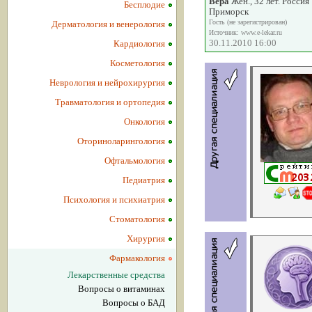
Вера
Жен., 32 лет. Россия
Бесплодие
Приморск
Гость (не зарегистрирован)
Дерматология и венерология
Источник: www.e-lekar.ru
30.11.2010 16:00
Кардиология
Косметология
Неврология и нейрохирургия
Травматология и ортопедия
Онкология
Оториноларингология
Офтальмология
Педиатрия
Психология и психиатрия
Стоматология
Хирургия
Фармакология
Лекарственные средства
Вопросы о витаминах
Вопросы о БАД