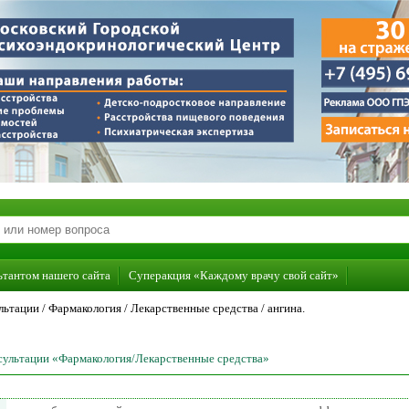
ьтантом нашего сайта
Суперакция «Каждому врачу свой сайт»
льтации /
Фармакология
/
Лекарственные средства
/
ангина.
нсультации «Фармакология/Лекарственные средства»