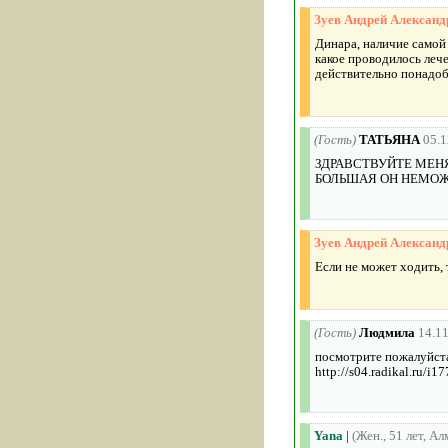
Зуев Андрей Александ
Динара, наличие самой
какое проводилось лече
действительно понадоб
(Гость)
ТАТЬЯНА
05.1
ЗДРАВСТВУЙТЕ МЕН
БОЛЬШАЯ ОН НЕМОЖ
Зуев Андрей Александ
Если не может ходить, 
(Гость)
Людмила
14.1
посмотрите пожалуйста
http://s04.radikal.ru/i
Yana
|
(Жен., 51 лет, А