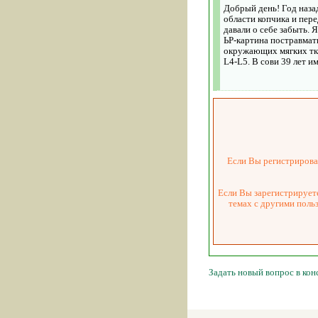
Добрый день! Год назад
области копчика и пер
давали о себе забыть. 
ЬР-картина постравмат
окружающих мягких тка
L4-L5. В сови 39 лет им
Если Вы регистрировал
Если Вы зарегистрируете
темах с другими поль
Задать новый вопрос в ко