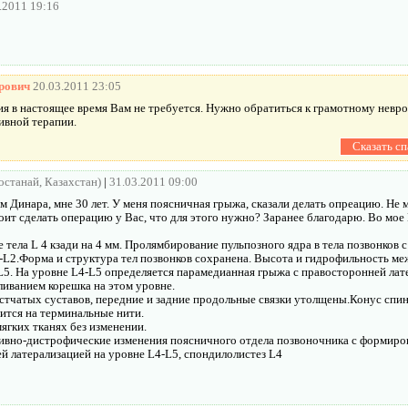
.2011 19:16
рович
20.03.2011 23:05
я в настоящее время Вам не требуется. Нужно обратиться к грамотному невро
ивной терапии.
Костанай, Казахстан)
|
31.03.2011 09:00
 Динара, мне 30 лет. У меня поясничная грыжа, сказали делать опреацию. Не 
тоит сделать операцию у Вас, что для этого нужно? Заранее благодарю. Во мо
тела L 4 кзади на 4 мм. Пролямбирование пульпозного ядра в тела позвонков 
L2.Форма и структура тел позвонков сохранена. Высота и гидрофильность ме
L5. На уровне L4-L5 определяется парамедианная грыжа с правосторонней лат
ливанием корешка на этом уровне.
тчатых суставов, передние и задние продольные связки утолщены.Конус спи
лится на терминальные нити.
ягких тканях без изменении.
тивно-дистрофические изменения поясничного отдела позвоночника с формир
й латерализацией на уровне L4-L5, спондилолистез L4