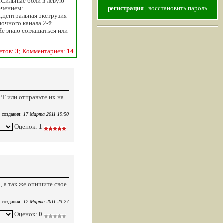
.Сильные боли в левую
ючением:
регистрация
|
восстановить пароль
а,центральная экструзия
ночного канала 2-й
е знаю соглашаться или
етов:
3
; Комментариев:
14
Т или отправьте их на
 создания:
17 Марта 2011 19:50
Оценок:
1
, а так же опишите свое
 создания:
17 Марта 2011 23:27
Оценок:
0