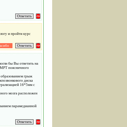
логу и пройти курс
могли бы Вы ответить на
е МРТ поясничного
с образованием грыж
жпозвонкового диска
ерализацией 16*5мм с
нного мозга расположен
ованием парамедианной