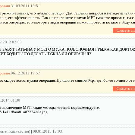
рович
31.03.2011 18:51
 грыжи не значит, что нужна операция. Для решения вопроса о методе лечения
ние, его эффективность. Так же приложите снимки МРТ (можете прислать на e-
ится операция, то некоторые виды операций можно провести по квоте. Жду сн
2.2012 02:08
Я ЗАВУТ ТАТЬЯНА У МОЕГО МУЖА ПОЗВОНОЧНАЯ ГРЫЖА КАК ДОКТОР
ЕТ ХОДИТЬ ЧТО ДЕЛАТЬ НУЖНА ЛИ ОПИРАЦЫЯ?
рович
06.12.2012 19:57
то скорее всего, нужна операция. Пришлите снимки Мрт для более точного отв
1.2014 01:30
 заключение МРТ, какие методы лечения порекомендуете.
177/1411/8a/a81a07234a8a.jpg
лматы, Казхахстан)
|
09.01.2015 13:03