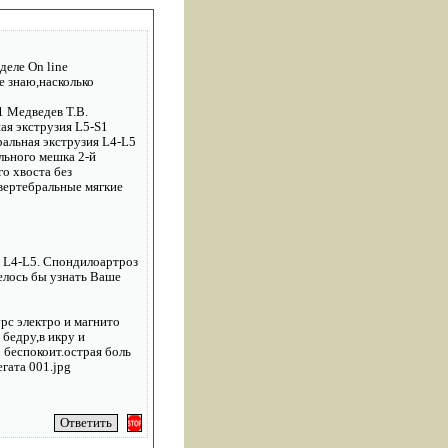
деле On line
е знаю,насколько
1 Медведев Т.В.
ая экструзия L5-S1
ральная экструзия L4-L5
льного мешка 2-й
о хвоста без
вертебральные мягкие
я L4-L5. Спондилоартроз
телось бы узнать Ваше
рс электро и магнито
бедру,в икру и
 беспокоит.острая боль
гата 001.jpg