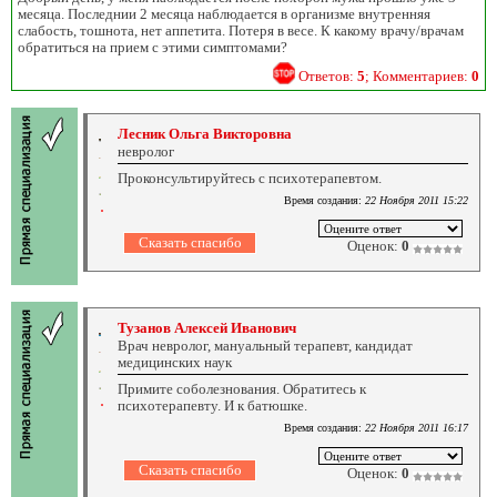
месяца. Последнии 2 месяца наблюдается в организме внутренняя
слабость, тошнота, нет аппетита. Потеря в весе. К какому врачу/врачам
обратиться на прием с этими симптомами?
Ответов:
5
; Комментариев:
0
Лесник Ольга Викторовна
невролог
Проконсультируйтесь с психотерапевтом.
Время создания:
22 Ноября 2011 15:22
Оценок:
0
Тузанов Алексей Иванович
Врач невролог, мануальный терапевт, кандидат
медицинских наук
Примите соболезнования. Обратитесь к
психотерапевту. И к батюшке.
Время создания:
22 Ноября 2011 16:17
Оценок:
0