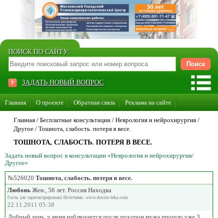
ПОИСК ПО САЙТУ:
ЗАДАТЬ НОВЫЙ ВОПРОС
Главная
О проекте
Обратная связь
Реклама на сайте
Стать консультантом нашего сайта
Главная
/ Бесплатные консультации /
Неврология и нейрохирургия
/
Другое
/
Тошнота, слабость. потеря в весе.
Суперакция «Каждому врачу свой сайт»
ТОШНОТА, СЛАБОСТЬ. ПОТЕРЯ В ВЕСЕ.
Задать новый вопрос в консультации «Неврология и нейрохирургия/
Другое»
№526020
Тошнота, слабость. потеря в весе.
Любовь
Жен., 56 лет. Россия Находка
Гость (не зарегистрирован) Источник: www.doctor-leka.com
22.11.2011 05:38
Добрый день, у меня наблюдается после похорон мужа прошло уже 3