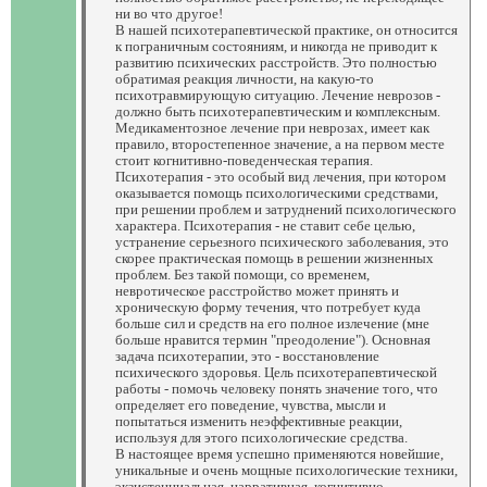
ни во что другое!
В нашей психотерапевтической практике, он относится
к пограничным состояниям, и никогда не приводит к
развитию психических расстройств. Это полностью
обратимая реакция личности, на какую-то
психотравмирующую ситуацию. Лечение неврозов -
должно быть психотерапевтическим и комплексным.
Медикаментозное лечение при неврозах, имеет как
правило, второстепенное значение, а на первом месте
стоит когнитивно-поведенческая терапия.
Психотерапия - это особый вид лечения, при котором
оказывается помощь психологическими средствами,
при решении проблем и затруднений психологического
характера. Психотерапия - не ставит себе целью,
устранение серьезного психического заболевания, это
скорее практическая помощь в решении жизненных
проблем. Без такой помощи, со временем,
невротическое расстройство может принять и
хроническую форму течения, что потребует куда
больше сил и средств на его полное излечение (мне
больше нравится термин "преодоление"). Основная
задача психотерапии, это - восстановление
психического здоровья. Цель психотерапевтической
работы - помочь человеку понять значение того, что
определяет его поведение, чувства, мысли и
попытаться изменить неэффективные реакции,
используя для этого психологические средства.
В настоящее время успешно применяются новейшие,
уникальные и очень мощные психологические техники,
экзистенциальная, нарративная, когнитивно-