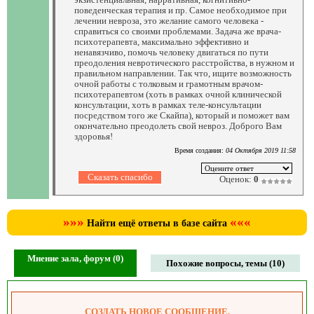
поведенческая терапия и пр. Самое необходимое при
лечении невроза, это желание самого человека -
справиться со своими проблемами. Задача же врача-
психотерапевта, максимально эффективно и
ненавязчиво, помочь человеку двигаться по пути
преодоления невротического расстройства, в нужном и
правильном направлении. Так что, ищите возможность
очной работы с толковым и грамотным врачом-
психотерапевтом (хоть в рамках очной клинической
консультации, хоть в рамках теле-консультации
посредством того же Скайпа), который и поможет вам
окончательно преодолеть свой невроз. Доброго Вам
здоровья!
Время создания:
04 Октября 2019 11:58
Оценок:
0
»»»
«««
Найти ещё ответы в базе сайта
Мнение зала, форум (0)
Похожие вопросы, темы (10)
СОЗДАТЬ НОВОЕ СООБЩЕНИЕ.