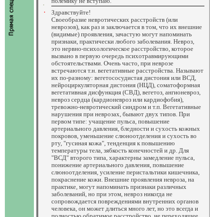
полемику не вступаю.
Здравствуйте!
Своеобразие невротических расстройств (или
неврозов), как раз и заключается в том, что их внешние
(видимые) проявления, зачастую могут напоминать
признаки, практически любого заболевания. Невроз,
это нервно-психологическое расстройство, которое
вызвано в первую очередь психотравмирующими
обстоятельствами. Очень часто, при неврозе
встречаются т.н. вегетативные расстройства. Называют
их по-разному: вегетососудистая дистония или ВСД,
нейроциркуляторная дистония (НЦД), соматоформная
вегетативная дисфункция (СВД), вегетоз, ангионевроз,
невроз сердца (кардионевроз или кардиофобия),
тревожно-невротический синдром и т.п. Вегетативные
нарушения при неврозах, бывают двух типов. При
первом типе: учащение пульса, повышение
артериального давления, бледности и сухость кожных
покровов, уменьшение слюноотделения и сухость во
рту, "гусиная кожа", тенденция к повышению
температуры тела, зябкость конечностей и др. Для
"ВСД" второго типа, характерны замедление пульса,
понижение артериального давления, повышение
слюноотделения, усиление перистальтики кишечника,
покраснение кожи. Внешние проявления невроза, на
практике, могут напоминать признаки различных
заболеваний, но при этом, невроз никогда не
сопровождается повреждениями внутренних органов
человека, он может длиться много лет, но это всегда и
полностью обратимое расстройство, не переходящее