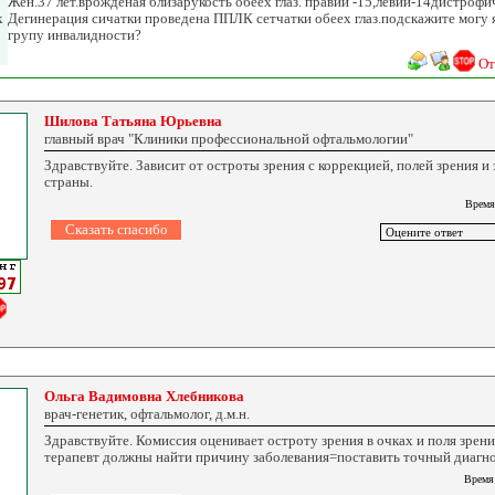
Жен.37 лет.врождёная близарукость обеех глаз. правий -15,левий-14дистрофи
к
Дегинерация сичатки проведена ППЛК сетчатки обеех глаз.подскажите могу 
групу инвалидности?
От
Шилова Татьяна Юрьевна
главный врач "Клиники профессиональной офтальмологии"
Здравствуйте. Зависит от остроты зрения с коррекцией, полей зрения и
страны.
Время
Ольга Вадимовна Хлебникова
врач-генетик, офтальмолог, д.м.н.
Здравствуйте. Комиссия оценивает остроту зрения в очках и поля зрен
терапевт должны найти причину заболевания=поставить точный диагно
Время