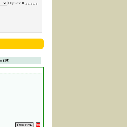
Оценок:
0
 (10)