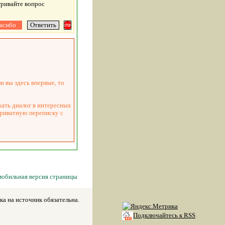
тривайте вопрос
и вы здесь впервые, то
жать диалог в интересных
приватную переписку с
мобильная версия страницы
а на источник обязательна.
Подключайтесь к RSS