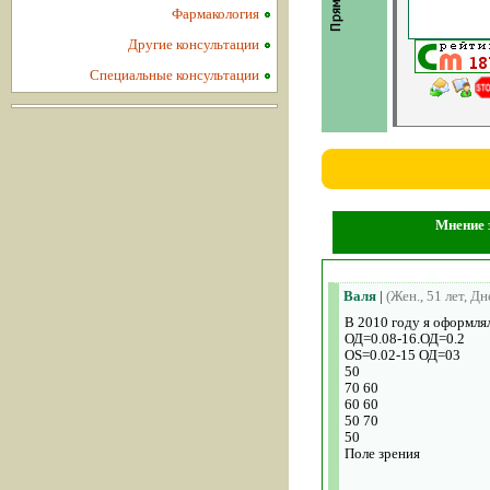
Фармакология
Другие консультации
Специальные консультации
Мнение з
Валя
|
(Жен., 51 лет, Д
В 2010 году я оформля
ОД=0.08-16.ОД=0.2
ОS=0.02-15 ОД=03
50
70 60
60 60
50 70
50
Поле зрения