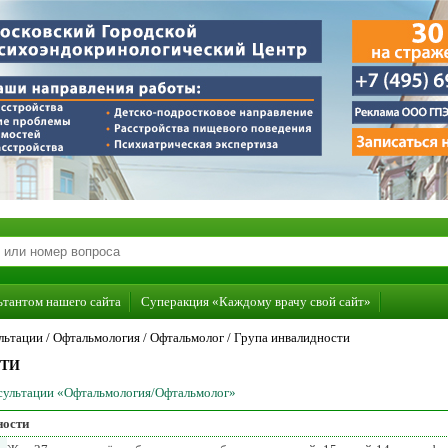
ьтантом нашего сайта
Суперакция «Каждому врачу свой сайт»
льтации /
Офтальмология
/
Офтальмолог
/
Група инвалидности
СТИ
нсультации «Офтальмология/Офтальмолог»
ности