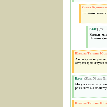
Ольга Вадимовн
Возможно комисси
Валя
|
(Жен.
Комисия мне 
Не каких физ
Шилова Татьяна Юрь
А почему вы не рассма
острота зрения будет 
Валя
|
(Жен., 51 лет, Д
Могу я в етом году по
розкажите окаждой груп
Шилова Татьяна Юрь