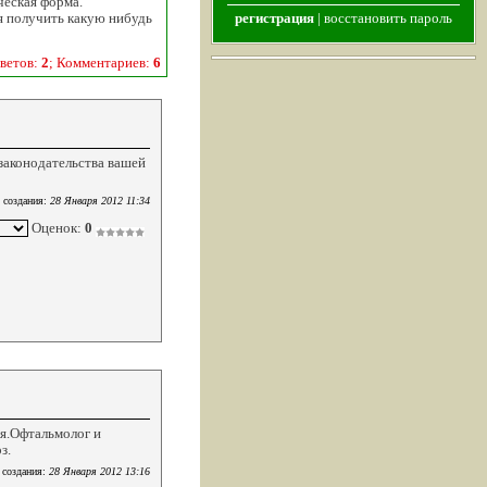
ческая форма.
я получить какую нибудь
регистрация
|
восстановить пароль
ветов:
2
; Комментариев:
6
 законодательства вашей
 создания:
28 Января 2012 11:34
Оценок:
0
ия.Офтальмолог и
з.
 создания:
28 Января 2012 13:16