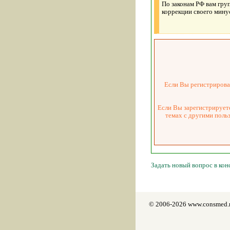
По законам РФ вам груп
коррекции своего мину
Если Вы регистрировал
Если Вы зарегистрируете
темах с другими поль
Задать новый вопрос в ко
© 2006-2026 www.consmed.r