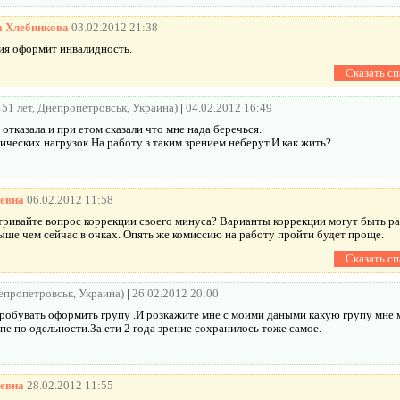
а Хлебникова
03.02.2012 21:38
я оформит инвалидность.
, 51 лет, Днепропетровськ, Украина)
|
04.02.2012 16:49
отказала и при етом сказали что мне нада беречься.
ических нагрузок.На работу з таким зрением неберут.И как жить?
евна
06.02.2012 11:58
тривайте вопрос коррекции своего минуса? Варианты коррекции могут быть раз
выше чем сейчас в очках. Опять же комиссию на работу пройти будет проще.
непропетровськ, Украина)
|
26.02.2012 20:00
пробувать оформить групу .И розкажите мне с моими даными какую групу мне м
е по одельности.За ети 2 года зрение сохранилось тоже самое.
евна
28.02.2012 11:55