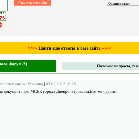
»»»
«««
Найти ещё ответы в базе сайта
ала, форум (6)
Похожие вопросы, темы
непропетровськ, Украина)
|
03.02.2012 18:25
ла документи для МСЕК города Днепропетровська.Вот мои дание.