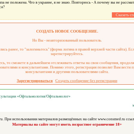
па не положена. Что в украине, я не знаю. Повторюсь - А почему вы не рассма
са?
СОЗДАТЬ НОВОЕ СООБЩЕНИЕ.
Но Вы - неавторизованный пользователь.
ись ранее, то "залогиньтесь" (форма логина в правой верхней части сайта). Есл
зарегистрируйтесь.
сь, то сможете в дальнейшем отслеживать ответы на свои сообщения, продол
зователями и консультантами. Помимо этого, регистрация позволит Вам вести 
консультантами и другими пользователями сайта.
Зарегистрироваться
Создать сообщение без регистрации
нсультации «Офтальмология/Офтальмолог»
u. При использовании материалов размещённых на сайте www.consmed.ru ссылк
Материалы на сайте могут иметь возрастное ограничение 18+