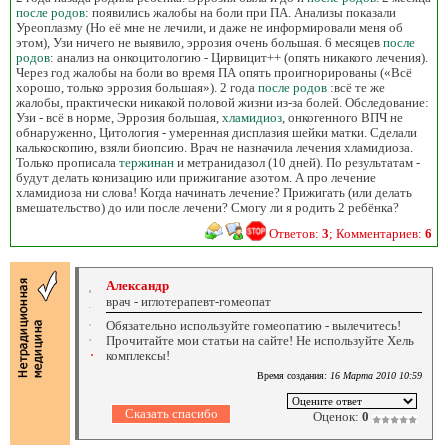
после родов
: появились жалобы на боли при ПА. Анализы показали
Уреоплазму (Но её мне не лечили, и даже не информировали меня об
этом), Узи ничего не выявило, эррозия очень большая. 6 месяцев
после
родов
: анализ на онкоцитологию - Цирвицит++ (опять никакого лечения).
Через год жалобы на боли во время ПА опять проигнорированы («Всё
хорошо, только эррозия большая»). 2 года
после родов
:всё те же
жалобы, практически никакой половой жизни из-за болей. Обследование:
Узи - всё в норме, Эррозия большая,
хламидиоз
, онкогенного ВПЧ не
обнаруженно, Цитология - умеренная дисплазия шейки матки. Сделали
калькоскопию, взяли биопсию. Врач не назначила лечения хламидиоза.
Только прописала
тержинан
и метранидазол (10 дней). По результатам -
будут делать конизацию или прижигание азотом. А про лечение
хламидиоза ни слова! Когда начинать лечение? Прижигать (или делать
вмешательство) до или после лечени? Смогу ли я родить 2 ребёнка?
Ответов:
3
; Комментариев:
6
Александр
врач - иглотерапевт-гомеопат
Обязательно используйте гомеопатию - вылечитесь!
Прочитайте мои статьи на сайте! Не используйте Хель
комплексы!
Время создания:
16 Марта 2010 10:59
Оценок:
0