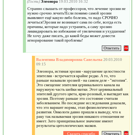
(Гость)
Элеонора
19.03.2010 16:32
Странно слышать от профессоров, что лечение эрозии не
нужно срочно лечить!Если помимо самой эрозии
выявляют ещё какую-либо болезнь, то надо СРОЧНО
лечиться!Эрозия не возникает сама по себе, всегда есть
причины, которые надо устранять, а саму эрозию
ликвидировать во избежание её увеличения и ухудшения!
Не хочу даже писать, до какой беды может довести
игнорирование такой проблемы!
Валентина Владимировна Савельева
20.03.2010
09:15
Элеонора, истиная эрозия - нарушение целостности
эпителия - встречается крайне редко. А то, что
раньше называли эрозией - на самом деле - "эктопия".
Это смещение эпителия цервикального канала на
наружную часть шейки матки. Этот цервикальный
эпителий другого цвета, ярко-розовый, и выглядит как
эрозия. Поэтому раньше это состояние считали
заболеванием. Но последние исследования доказали,
что это вариант нормы, этап физиологического
развития. Онкологи давно пришли к выводу, что к
раку так называемая эрозия никакого отношения не
имеет. Зато принципиальное значение имеют
результаты цитологических мазков.