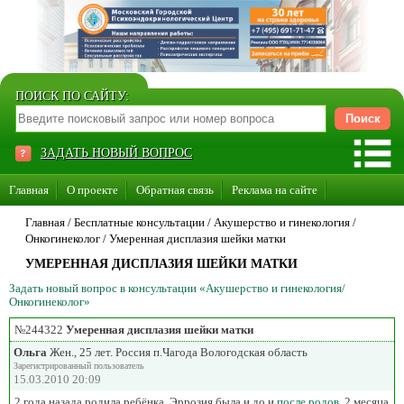
ПОИСК ПО САЙТУ:
ЗАДАТЬ НОВЫЙ ВОПРОС
Главная
О проекте
Обратная связь
Реклама на сайте
Стать консультантом нашего сайта
Главная
/ Бесплатные консультации /
Акушерство и гинекология
/
Онкогинеколог
/
Умеренная дисплазия шейки матки
Суперакция «Каждому врачу свой сайт»
УМЕРЕННАЯ ДИСПЛАЗИЯ ШЕЙКИ МАТКИ
Задать новый вопрос в консультации «Акушерство и гинекология/
Онкогинеколог»
№244322
Умеренная дисплазия шейки матки
Ольга
Жен., 25 лет. Россия п.Чагода Вологодская область
Зарегистрированный пользователь
15.03.2010 20:09
2 года назада родила ребёнка. Эррозия была и до и
после родов
. 2 месяца