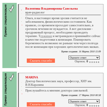
Валентина Владимировна Савельева
врач-радиолог
Ольга, в настоящее время эрозия считается не
заболеванием, физиологическим состоянием. Как
правило, со временем проходит самостоятельно, в
срочном лечении не нуждается. А вот дисплазия -
предраковый процесс, необходимо проводить
терапию. Т
ержинан
и метранидазол принимайте сейчас
в качестве подготовки к конизации. Планировать
беременность возможно не раньше чем через полгода
после конизации при хороших цитологических мазках.
Время создания:
16 Марта 2010 15:09
Оценок:
0
MARINA
Доктор биологических наук, профессор, ХНУ им.
В.Н.Каразина
Прислушайтесь к мнению доктора савельевой.
Время создания:
17 Марта 2010 00:58
Оценок:
0