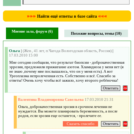
»»»
«««
Найти ещё ответы в базе сайта
Мнение зала, форум (6)
Похожие вопросы, темы (10)
Ольга
|
(Жен., 41 лет, п.Чагода Вологодская область, Россия)
|
17.03.2010 15:00
Мне сегодня сообщили, что результат биопсии - доброкачественная
эррозия, предложили прижигание азотом. Хламидиоза у меня нет (я
не знаю ,почему мне послышалось, что он у меня есть). А вот
Уреоплазма непролеченная есть. Собственно и всё. Спасибо за
ответы! Очень хочу чтобы всё зажило, хочу второго ребёночка!
Валентина Владимировна Савельева
17.03.2010 21:31
Ольга, доброкачественная эрозия в срочном лечении не
нуждается. Вы можете планировать беременность, а после
родов, если эрозия еще останется, - пролечите ее.