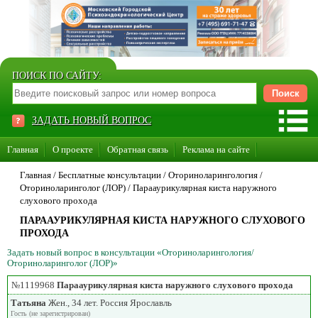
ПОИСК ПО САЙТУ:
ЗАДАТЬ НОВЫЙ ВОПРОС
Главная
О проекте
Обратная связь
Реклама на сайте
Стать консультантом нашего сайта
Главная
/ Бесплатные консультации /
Оториноларингология
/
Оториноларинголог (ЛОР)
/
Парааурикулярная киста наружного
Суперакция «Каждому врачу свой сайт»
слухового прохода
ПАРААУРИКУЛЯРНАЯ КИСТА НАРУЖНОГО СЛУХОВОГО
ПРОХОДА
Задать новый вопрос в консультации «Оториноларингология/
Оториноларинголог (ЛОР)»
№1119968
Парааурикулярная киста наружного слухового прохода
Татьяна
Жен., 34 лет. Россия Ярославль
Гость (не зарегистрирован)