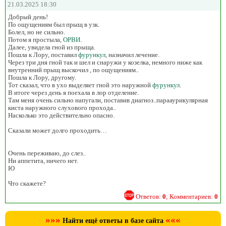
21.03.2025 18:30
Добрый день!
По ощущениям был прыщ в узк.
Болел, но не сильно.
Потом я простыла,
ОРВИ
.
Далее, увидела гной из прыща.
Пошла к Лору, поставил
фурункул
, назначил лечение.
Через три дня гной так и шел и снаружи у козелка, немного ниже как
внутренний прыщ выскочил , по ощущениям..
Пошла к Лору, другому.
Тот сказал, что в ухо выделяет гной это наружной
фурункул
.
В итоге через день я поехала в лор отделение.
Там меня очень сильно напугали, поставив диагноз..парааурикулярная
киста наружного слухового прохода..
Насколько это действительно опасно.
Сказали может долго проходить…
Очень переживаю, до слез..
Ни аппетита, ничего нет.
Ю
Что скажете?
Ответов:
0
; Комментариев:
0
»»»
«««
Найти ещё ответы в базе сайта