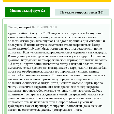
Мнение зала, форум (2)
Похожие вопросы, темы (10)
(Гость)
валерий
07.11.2009 09:19
здравствуйте. В августе 2009 года поехал отдыхать в Анапу, сам с
тюменской области, там почувствовал себя больным с больюв
области легких усиливающююся на вдохе пропил 3 дня макропен и
боль ушла. В конце отпуска симптомы стали возращаться. Когда
приехал домой 10 дней была температура , пил цефатоксин но не
помогало. Боль усиливалась, присоеденилась одышка и стахикардия.
В конце концов мне сделали рентке легких и узи сердца . Поставили
диагноз Эксудативный геморрагический перикардит выкачали потом
1.5 литра+ двустороний плеврит по литру с каждой полости тоже
выкачали. лежал две недели в стационаре в кардиологии взяли на бак
посев все отобранные жидкости и с перикарда и с плевральных
полостей но ничего не нашли. Короче говоря ничего не нашли а так
как имелись косвенные признаки туберкулеза в виде плеврита с
большим количеством лимфоцитов, немного больше нормы проба
манту , и наличие экудативного геморрагического перикардита
назначили противотуберкулезное лечение 4 препаратами. Сейчас
принимаю препараты а жидкость в левой плевральной полости все
равно потихноьку опять накапливается, справа и в перекарде все
нормально там не накапливается. Вопрос: Может у меня не
туберкулез, может преикардит вирусной этиологии, даже не знаю,
кстати на онко тоже жидкость проверяли все чисто,