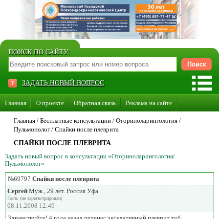
ПОИСК ПО САЙТУ:
ЗАДАТЬ НОВЫЙ ВОПРОС
Главная
О проекте
Обратная связь
Реклама на сайте
Стать консультантом нашего сайта
Главная
/ Бесплатные консультации /
Оториноларингология
/
Пульмонолог
/
Спайки после плеврита
Суперакция «Каждому врачу свой сайт»
СПАЙКИ ПОСЛЕ ПЛЕВРИТА
Задать новый вопрос в консультации «Оториноларингология/
Пульмонолог»
№69797
Спайки после плеврита
Сергей
Муж., 29 лет. Россия Уфа
Гость (не зарегистрирован)
08.11.2008 12:49
Здравствуйте! 4 года назад перенес эксудативный плеврит туб.