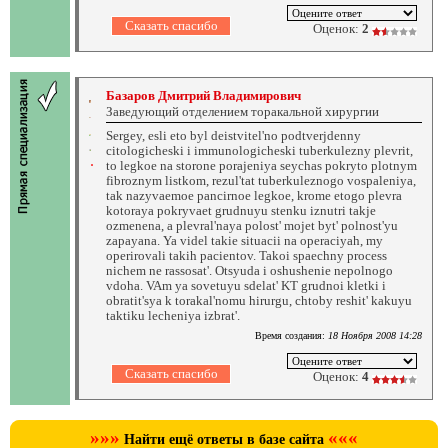
Оценок:
2
Базаров Дмитрий Владимирович
Заведующий отделением торакальной хирургии
Sergey, esli eto byl deistvitel'no podtverjdenny
citologicheski i immunologicheski tuberkulezny plevrit,
to legkoe na storone porajeniya seychas pokryto plotnym
fibroznym listkom, rezul'tat tuberkuleznogo vospaleniya,
tak nazyvaemoe pancirnoe legkoe, krome etogo plevra
kotoraya pokryvaet grudnuyu stenku iznutri takje
ozmenena, a plevral'naya polost' mojet byt' polnost'yu
zapayana. Ya videl takie situacii na operaciyah, my
operirovali takih pacientov. Takoi spaechny process
nichem ne rassosat'. Otsyuda i oshushenie nepolnogo
vdoha. VAm ya sovetuyu sdelat' KT grudnoi kletki i
obratit'sya k torakal'nomu hirurgu, chtoby reshit' kakuyu
taktiku lecheniya izbrat'.
Время создания:
18 Ноября 2008 14:28
Оценок:
4
»»»
«««
Найти ещё ответы в базе сайта