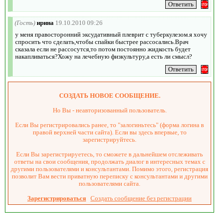
(Гость)
ирина
19.10.2010 09:26
у меня правосторонний эксудативный плеврит с туберкулезом.я хочу
спросить что сделать,чтобы спайки быстрее рассосались.Врач
сказала если не рассосутся,то потом постоянно жидкость будет
накапливаться?Хожу на лечебную физкультуру,а есть ли смысл?
СОЗДАТЬ НОВОЕ СООБЩЕНИЕ.
Но Вы - неавторизованный пользователь.
Если Вы регистрировались ранее, то "залогиньтесь" (форма логина в
правой верхней части сайта). Если вы здесь впервые, то
зарегистрируйтесь.
Если Вы зарегистрируетесь, то сможете в дальнейшем отслеживать
ответы на свои сообщения, продолжать диалог в интересных темах с
другими пользователями и консультантами. Помимо этого, регистрация
позволит Вам вести приватную переписку с консультантами и другими
пользователями сайта.
Зарегистрироваться
Создать сообщение без регистрации