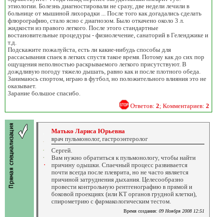
этиологии. Болезнь диагностировали не сразу, две недели лечили в
больнице от мышиной лихорадки ... После того как догадались сделать
флюрографию, стало ясно с диагнозом. Было откачено около 3 л.
жидкости из правого легкого. После этого стандартные
востановительные процедуры - физиолечение, санаторий в Геленджике и
т.д.
Подскажите пожалуйста, есть ли какие-нибудь способы для
рассасывания спаек в легких спустя такое время. Потому как до сих пор
ощущения неполностью раскрываемого легкого присутствуют. В
дождливую погоду тяжело дышать, равно как и после плотного обеда.
Занимаюсь спортом, играю в футбол, но положительного влияния это не
оказывает.
Зарание большое спасибо.
Ответов:
2
; Комментариев:
2
Матько Лариса Юрьевна
врач пульмонолог, гастроэнтеролог
Сергей.
Вам нужно обратиться к пульмонологу, чтобы найти
причину одышки. Спаечный процесс развивается
почти всегда после плеврита, но не часто является
причиной затруднения дыхания. Целесообразно
провести контрольную рентгенографию в прямой и
боковой проекциях (или КТ органов грудной клетки),
спирометрию с фармакологическим тестом.
Время создания:
09 Ноября 2008 12:51