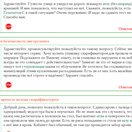
Здравствуйте. Гулял по улице и увидел на дороге лежащую
иглу
(без
шприца
крышкой. И мне показалось, что наступил на неё. Скажите, пожалуйста, есть
Гепатитом
С в такой ситуации? Очень переживаю. И надо ли сдавать тест на
Спасибо вам.
Ответо
и безопасность инструмента
Здравствуйте, проконсультируйте пожалуйста по такому вопросу. Сейчас мн
числе интернет сервис. Хочу купить упаковку скарификаторов для прокола п
шприцев. Подскажите по Вашему опыту, если упаковка не нарушена и на ней
всегда ли это совпадает с действительностью? Зависит ли это от марки и ст
пишут что
стерилизация
каким то облучением. Не хотелось бы сталкиваться
манипуляций этими купленными расходниками. Есть ли от них хоть малейши
производстве всё строго и надёжно? Заранее спасибо.
Ответо
 проколе пальца скарификатором
Добрый день, помогите пожалуйста в таком вопросе. Сдавал кровь с пальца 
одноразовый, медсестра была в перчатках. Но не знаю как это случилось, ч
палец она распечатала и положила на стол, был контакт
иглы
и поверхности с
она проколола мне палец до крови. Есть ли риск попадания со стола на
иглу
в
с неё мне в кровь. Кабинет был обычный, не там где проводится забор крови