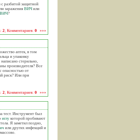
) с разбитой защитной
 ли заражения
ВИЧ
или
ВИЧ
?
в:
2
; Комментариев:
0
»»»
ожество аптек, в том
альца и упаковку
 написано стерильно,
раны производителя? Все
 с опасностью от
й риск? Или при
в:
2
; Комментариев:
0
»»»
на тест. Инструмент был
то
иглу
которой пробивают
тола. Я заметил поздно,
ич
или других инфекций и
 массово.