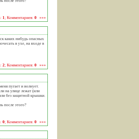
вь после этого?
в:
1
; Комментариев:
0
»»»
иск каких нибудь опасных
чесать в ухе, на входе в
в:
2
; Комментариев:
0
»»»
меня пугает и волнует.
сли на улице лежат (или
или без защитной крышки.
вь после этого?
в:
0
; Комментариев:
0
»»»