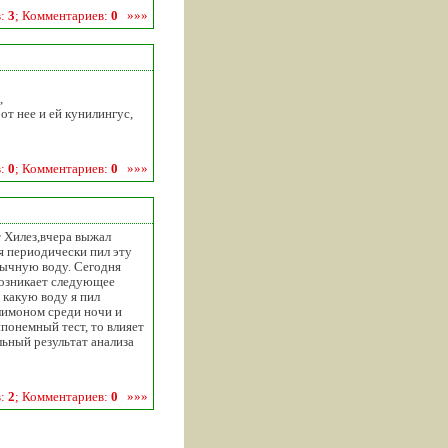
в:
3
; Комментариев:
0
»»»
,
от нее и ей кунилингус,
в:
0
; Комментариев:
0
»»»
т Хилез,вчера выжал
ня периодически пил эту
бычную воду. Сегодня
возникает следующее
 какую воду я пил
лимоном среди ночи и
онемный тест, то влияет
льный результат анализа
в:
2
; Комментариев:
0
»»»