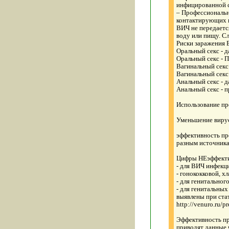
инфицированной 
– Профессиональн
контактирующих в
ВИЧ не передаетс
воду или пищу. Сл
Риски заражения В
Оральный секс - д
Оральный секс - 
Вагинальный секс 
Вагинальный секс
Анальный секс - д
Анальный секс - 
Использование пр
Уменьшение вирус
эффективность пр
разным источника
Цифры НЕэффектив
- для ВИЧ инфекц
- гонококковой, 
- для генитальног
- для генитальных
выявлены при ста
http://venuro.ru/pr
Эффективность пр
приводят данные,