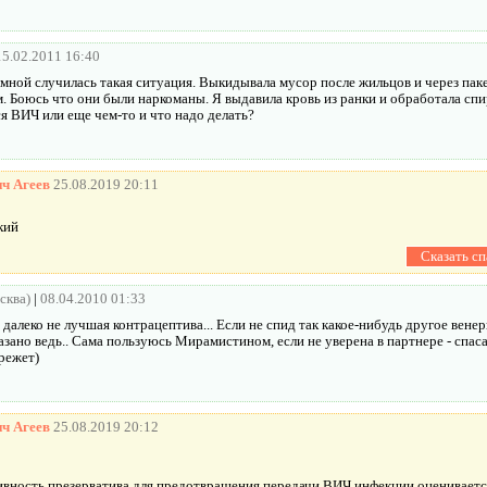
15.02.2011 16:40
мной случилась такая ситуация. Выкидывала мусор после жильцов и через паке
. Боюсь что они были наркоманы. Я выдавила кровь из ранки и обработала сп
ся ВИЧ или еще чем-то и что надо делать?
ич Агеев
25.08.2019 20:11
кий
сква)
|
08.04.2010 01:33
 далеко не лучшая контрацептива... Если не спид так какое-нибудь другое вене
азано ведь.. Сама пользуюсь Мирамистином, если не уверена в партнере - спаса
режет)
ич Агеев
25.08.2019 20:12
тивность презерватива для предотвращения передачи ВИЧ инфекции оценивает