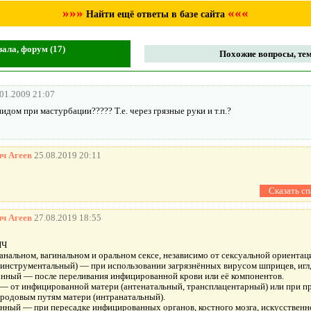
»»»
«««
Найти ещё ответы в базе сайта
зала, форум (17)
Похожие вопросы, тем
.01.2009 21:07
пидом при мастурбации????? Т.е. через грязные руки и т.п.?
ич Агеев
25.08.2019 20:11
ич Агеев
27.08.2019 18:55
ИЧ
анальном, вагинальном и оральном сексе, независимо от сексуальной ориентац
инструментальный) — при использовании загрязнённых вирусом шприцев, игл,
нный — после переливания инфицированной крови или её компонентов.
— от инфицированной матери (антенатальный, трансплацентарный) или при п
одовым путям матери (интранатальный).
нный — при пересадке инфицированных органов, костного мозга, искусствен