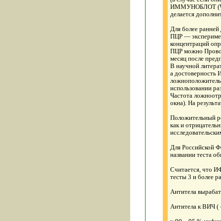
ИММУНОБЛОТ (WES
делается дополни
Для более ранней
ПЦР — эксперимен
концентраций опр
ПЦР можно Провод
месяц после предп
В научной литера
а достоверность 
ложноположительн
использовании ра
Частота ложноотр
окна). На результ
Положительный ре
как и отрицатель
исследовательски
Для Российской Ф
названии теста о
Считается, что ИФ
тесты 3 и более р
Антитела вырабат
Антитела к ВИЧ (