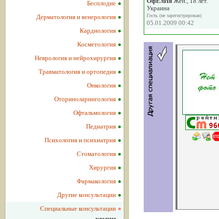
ОфЕлИя
Жен., 18 лет.
Бесплодие
Украина
Гость (не зарегистрирован)
Дерматология и венерология
05.01.2009 00:42
Кардиология
Косметология
Неврология и нейрохирургия
Травматология и ортопедия
Онкология
Оториноларингология
Офтальмология
Педиатрия
Психология и психиатрия
Стоматология
Хирургия
Фармакология
Другие консультации
Специальные консультации