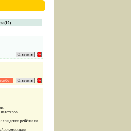
ы (10)
ии.
 катетеров.
рохождении ребёнка по
ной инсеминации