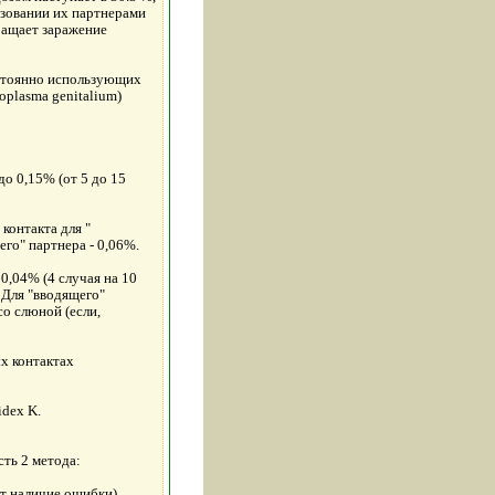
зовании их партнерами
ращает заражение
остоянно использующих
oplasma genitalium)
о 0,15% (от 5 до 15
контакта для "
его" партнера - 0,06%.
0,04% (4 случая на 10
. Для "вводящего"
со слюной (если,
х контактах
idex K.
ть 2 метода:
т наличие ошибки).