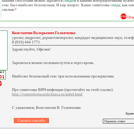
какими способами можно заразится
спидом
и какими контрацептивами нужно 
секс был наиболее безопасным. И еще вопрос. Какие симптомы
спида
, как о
сколько?
Отв
Константин Валерьевич Головченко
уролог, андролог, дерматовенеролог, кандидат медицинских наук, телеф
8 (910) 444 1771.
Здравствуйте, Офелия!
Заразиться можно половым путем и через кровь.
Наиболее безопасный секс при использовании презерватива.
Про симптомы ВИЧ-инфекции (прочитайте на этой ссылке):
http://venerologia.policlinica.ru/aids4.html
С уважением, Константин В. Головченко.
Время