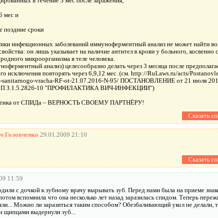
рованных в течение 3 мес после заражения,
 мес и
 поздние сроки
тики инфекционных заболеваний иммуноферментный анализ не может найти во
войства: он лишь указывает на наличие антител в крови у больного, косвенно
родного микроорганизма в теле человека.
оферментный анализ) целесообразно делать через 3 месяца после предполагае
ого исключения повторять через 6,9,12 мес. (см. http://RuLaws.ru/acts/Postanov
o-sanitarnogo-vracha-RF-ot-21.07.2016-N-95/ ПОСТАНОВЛЕНИЕ от 21 июля 2
П 3.1.5.2826-10 "ПРОФИЛАКТИКА ВИЧ-ИНФЕКЦИИ")
ктика от СПИДа – ВЕРНОСТЬ СВОЕМУ ПАРТНЁРУ!
ч Головченко
29.01.2009 21:10
09 11:59
одили с дочкой к зубному врачу вырывать зуб. Перед нами была на приеме зна
 потом вспомнила что она несколько лет назад заразилась спидом. Теперь пере
ли... Можно ли заразиться таким способом? Обезбаливающий укол не делали, 
и щипцами выдернули зуб...