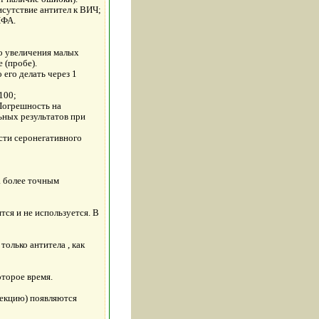
утствие антител к ВИЧ;
ИФА.
о увеличения малых
 (пробе).
его делать через 1
100;
 Погрешность на
ных результатов при
сти серонегативного
а более точным
ся и не используется. В
олько антитела , как
торое время.
фекцию) появляются