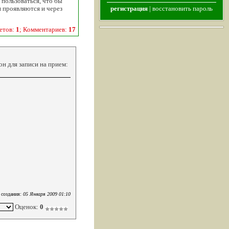
пользоваться, что бы
ни проявляются и через
регистрация
|
восстановить пароль
етов:
1
; Комментариев:
17
он для записи на прием:
 создания:
05 Января 2009 01:10
Оценок:
0