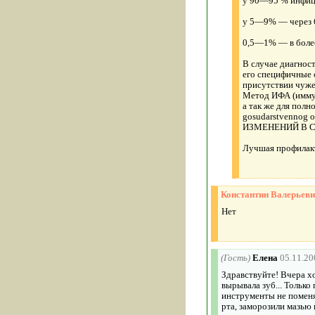
у 90—95 % инфици
у 5—9% — через 6
0,5—1% — в более
В случае диагнос
его специфичные с
присутствии чуже
Метод ИФА (иммун
а так же для полн
gosudarstvennog 
ИЗМЕНЕНИЙ В С
Лучшая профила
Константин Валерьеви
Нет
(Гость)
Елена
05.11.20
Здравствуйте! Вчера х
вырывала зуб... Только
инструменты не поменя
рта, заморозили мазью 