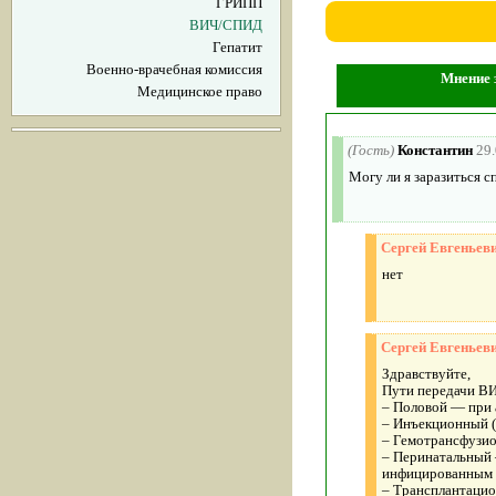
ГРИПП
ВИЧ/СПИД
Гепатит
Военно-врачебная комиссия
Мнение 
Медицинское право
(Гость)
Константин
29
Могу ли я заразиться с
Сергей Евгеньев
нет
Сергей Евгеньев
Здравствуйте,
Пути передачи В
– Половой — при 
– Инъекционный (
– Гемотрансфузио
– Перинатальный 
инфицированным р
– Трансплантацио