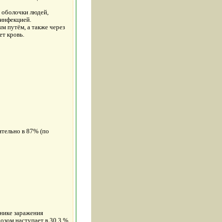
 оболочки людей,
инфекцией.
м путём, а также через
ет кровь.
тельно в 87% (по
нике заражения
озом наступает в 30.3 %,