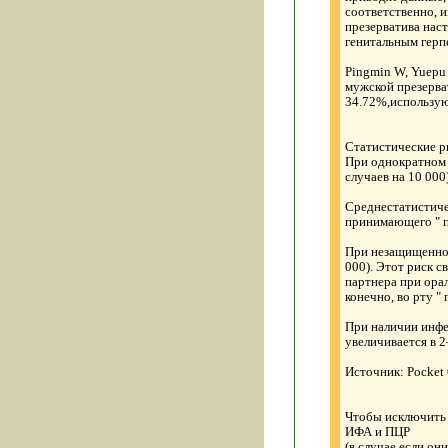
соответственно, 
презерватива нас
генитальным герп
Pingmin W, Yuepu
мужской презерва
34.72%,использую
Статистические р
При однократном 
случаев на 10 00
Cреднестатистиче
принимающего " па
При незащищенном
000). Этот риск с
партнера при орал
конечно, во рту "
При наличии инфе
увеличивается в 2
Источник: Pocket 
Чтобы исключить 
ИФА и ПЦР
(в случае если о