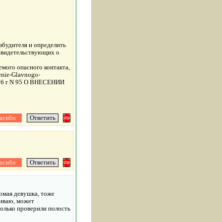
збудителя и определить
 свидетельствующих о
мого опасного контакта,
lenie-Glavnogo-
016 г N 95 О ВНЕСЕНИИ
комая девушка, тоже
живаю, может
только проверили полость