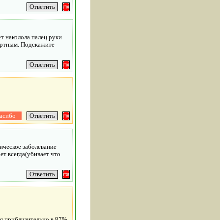
т наколола палец руки
иртным. Подскажите
рическое заболевание
ет всегда(убивает что
ся приблизительно в 87%