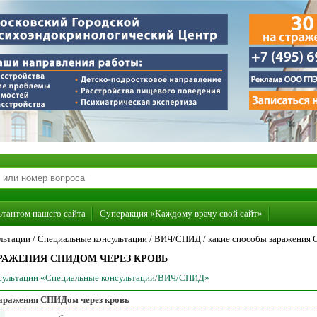
ьтантом нашего сайта
Суперакция «Каждому врачу свой сайт»
льтации /
Специальные консультации
/
ВИЧ/СПИД
/
какие способы заражения 
РАЖЕНИЯ СПИДОМ ЧЕРЕЗ КРОВЬ
онсультации «Специальные консультации/ВИЧ/СПИД»
заражения СПИДом через кровь