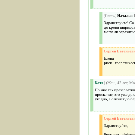
(Гость)
Наталья
Здравствуйте! Со 
до крови шприцом
могла ли заразить
Сергей Евгеньев
Елена
риск - теоретичес
Катя
|
(Жен., 42 лет, Мо
По мне так презерватив
проскочит, это уже док
угодно, а слизистую бе
Сергей Евгеньев
Здравствуйте,
Риск есть, эффек