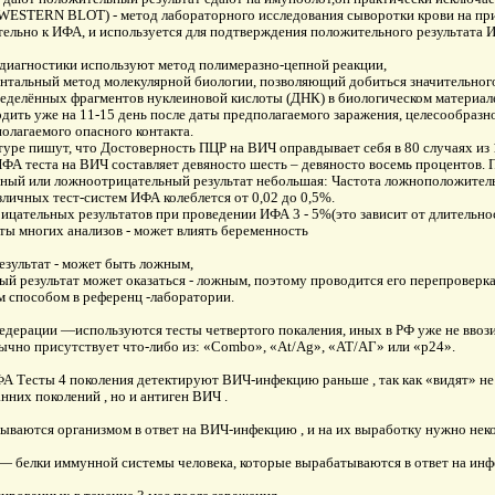
TERN BLOT) - метод лабораторного исследования сыворотки крови на прис
тельно к ИФА, и используется для подтверждения положительного результата 
 диагностики используют метод полимеразно-цепной реакции,
тальный метод молекулярной биологии, позволяющий добиться значительног
еделённых фрагментов нуклеиновой кислоты (ДНК) в биологическом материале
ить уже на 11-15 день после даты предполагаемого заражения, целесообразно 
олагаемого опасного контакта.
туре пишут, что Достоверность ПЦР на ВИЧ оправдывает себя в 80 случаях из 
ИФА теста на ВИЧ составляет девяносто шесть – девяносто восемь процентов.
ый или ложноотрицательный результат небольшая: Частота ложноположитель
зличных тест-систем ИФА колеблется от 0,02 до 0,5%.
ицательных результатов при проведении ИФА 3 - 5%(это зависит от длительно
аты многих анализов - может влиять беременность
зультат - может быть ложным,
ный результат может оказаться - ложным, поэтому проводится его перепроверк
м способом в референц -лаборатории.
едерации —используются тесты четвертого покаления, иных в РФ уже не ввозит
бычно присутствует что-либо из: «Combo», «At/Ag», «АТ/АГ» или «p24».
А Тесты 4 поколения детектируют ВИЧ-инфекцию раньше , так как «видят» не т
анних поколений , но и антиген ВИЧ .
ываются организмом в ответ на ВИЧ-инфекцию , и на их выработку нужно неко
 — белки иммунной системы человека, которые вырабатываются в ответ на ин