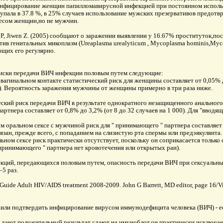
инфицирование женщин папилломавирусной инфекцией при постоянном исполь
тупала в 37.8 %, в 25% случаев использование мужских презервативов предотв
есом женщин,но не мужчин.
 P, Jiwen Z. (2005) сообщают о заражении выявлении у 16.67% проституток,п
тив генитальных микоплазм (Ureaplasma urealyticum , Mycoplasma hominis,Myc
щих его регулярно.
иски передачи ВИЧ инфекции половым путем следующие:
вагинальном контакте статистический риск для женщины составляет от 0,05% д
0). Вероятность заражения мужчины от женщины примерно в три раза ниже.
ский риск передачи ВИЧ в результате однократного незащищенного анального 
ртнера составляет от 0,8% до 3,2% (от 8 до 32 случаев на 1 000). Для "вводящ
 оральном сексе с мужчиной риск для " принимающего " партнера составляет 
вязан, прежде всего, с попаданием на слизистую рта спермы или предэякулянта
ьном сексе риск практически отсутствует, поскольку он соприкасается только 
 принимающего " партнера нет кровотечения или открытых ран).
кций, передающихся половым путем, опасность передачи ВИЧ при сексуальны
–5 раз.
Guide Adult HIV/AIDS treatment 2008-2009. John G Barrett, MD editor, page 16/V
или подтвердить инфицирование вирусом иммунодефицита человека (ВИЧ) - ес
ни дают положительный результат сдают на имуноблот,он практически исключае