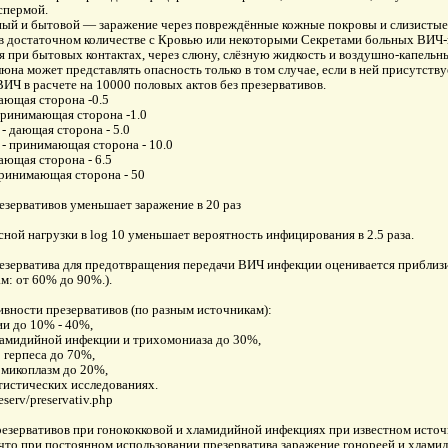
спермой.
ый и бытовой — заражение через повреждённые кожные покровы и слизистые
 достаточном количестве с Кровью или некоторыми Секретами больных ВИЧ-
я при бытовых контактах, через слюну, слёзную жидкость и воздушно-капельны
юна может представлять опасность только в том случае, если в ней присутству
ИЧ в расчете на 10000 половых актов без презервативов.
ающая сторона -0.5
Принимающая сторона -1.0
- дающая сторона - 5.0
 - принимающая сторона - 10.0
ающая сторона - 6.5
принимающая сторона - 50
езервативов уменьшает заражение в 20 раз
ной нагрузки в log 10 уменьшает вероятность инфицирования в 2.5 раза.
езерватива для предотвращения передачи ВИЧ инфекции оценивается приблизи
м: от 60% до 90%.).
ности презервативов (по разным источникам):
ии до 10% - 40%,
хламидийной инфекции и трихомониаза до 30%,
о герпеса до 70%,
 микоплазм до 20%,
тистических исследованиях.
eserv/preservativ.php
езервативов при гонококковой и хламидийной инфекциях при известном источ
что при постоянном использовании презерватива заражение гонореей и хламид