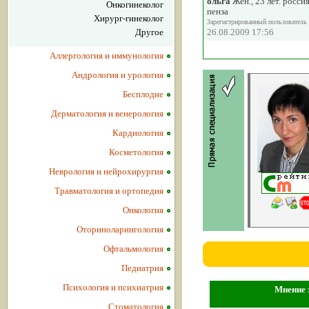
ольга
Жен., 23 лет. росси
Онкогинеколог
пенза
Хирург-гинеколог
Зарегистрированный пользователь
Другое
26.08.2009 17:56
Аллергология и иммунология
Андрология и урология
Бесплодие
Дерматология и венерология
Кардиология
Косметология
Неврология и нейрохирургия
Травматология и ортопедия
Онкология
Оториноларингология
Офтальмология
Педиатрия
Психология и психиатрия
Мнение з
Стоматология