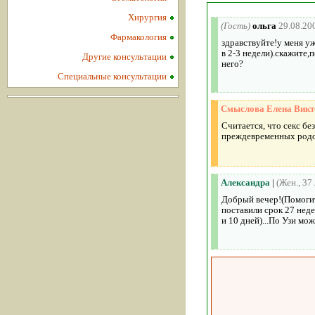
Хирургия
(Гость)
ольга
29.08.20
Фармакология
здравствуйте!у меня у
в 2-3 недели).скажите,
Другие консультации
него?
Специальные консультации
Смыслова Елена Викт
Считается, что секс б
преждевременных родов
Александра
|
(Жен., 37
Добрый вечер!(Помогит
поставили срок 27 неде
и 10 дней)...По Узи мо