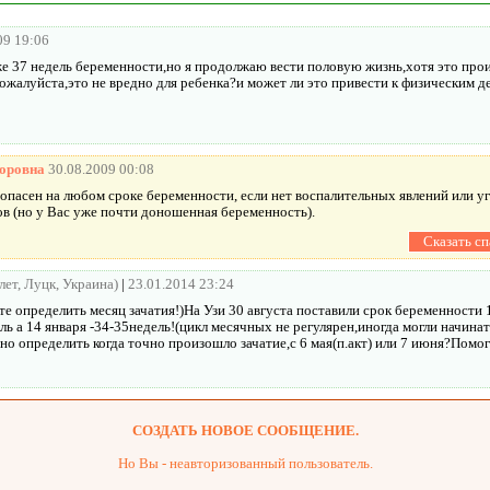
09 19:06
же 37 недель беременности,но я продолжаю вести половую жизнь,хотя это про
пожалуйста,это не вредно для ребенка?и может ли это привести к физическим 
оровна
30.08.2009 00:08
езопасен на любом сроке беременности, если нет воспалительных явлений или
 (но у Вас уже почти доношенная беременность).
 лет, Луцк, Украина)
|
23.01.2014 23:24
е определить месяц зачатия!)На Узи 30 августа поставили срок беременности 
ль а 14 января -34-35недель!(цикл месячных не регулярен,иногда могли начина
жно определить когда точно произошло зачатие,с 6 мая(п.акт) или 7 июня?Помог
СОЗДАТЬ НОВОЕ СООБЩЕНИЕ.
Но Вы - неавторизованный пользователь.