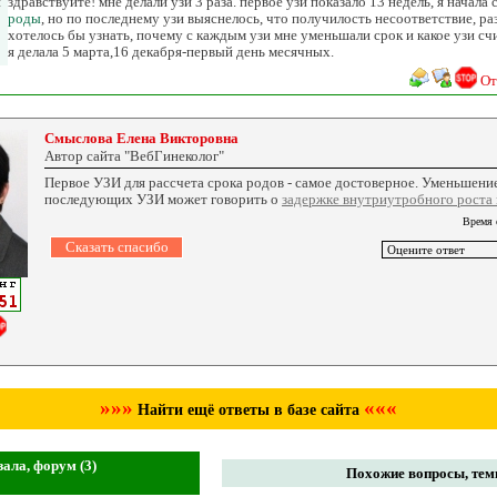
я
здравствуйте! мне делали узи 3 раза. первое узи показало 13 недель, я начала 
роды
, но по последнему узи выяснелось, что получилость несоответствие, раз
хотелось бы узнать, почему с каждым узи мне уменьшали срок и какое узи сч
я делала 5 марта,16 декабря-первый день месячных.
От
Смыслова Елена Викторовна
Автор сайта "ВебГинеколог"
Первое УЗИ для рассчета срока родов - самое достоверное. Уменьшени
последующих УЗИ может говорить о
задержке внутриутробного роста
Время 
»»»
«««
Найти ещё ответы в базе сайта
ала, форум (3)
Похожие вопросы, темы