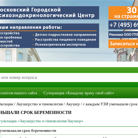
ьтантом нашего сайта
Суперакция «Каждому врачу свой сайт»
льтации /
Акушерство и гинекология
/
Акушер
/
с каждым УЗИ уменьшали срок
НЬШАЛИ СРОК БЕРЕМЕННОСТИ
нсультации «Акушерство и гинекология/Акушер»
уменьшали срок беременности