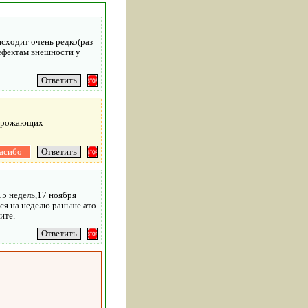
исходит очень редко(раз
дефектам внешности у
 угрожающих
15 недель,17 ноября
тся на неделю раньше ато
ите.