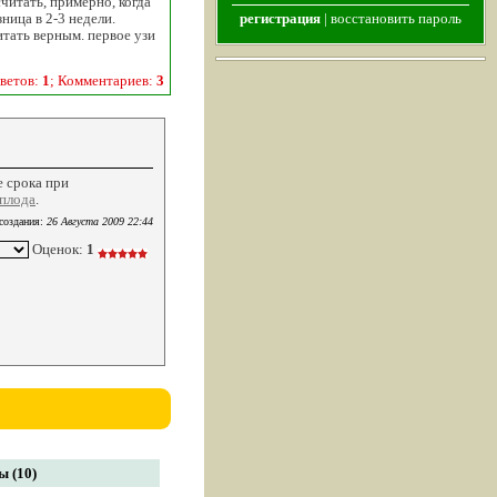
считать, примерно, когда
ница в 2-3 недели.
регистрация
|
восстановить пароль
итать верным. первое узи
ветов:
1
; Комментариев:
3
е срока при
 плода
.
создания:
26 Августа 2009 22:44
Оценок:
1
 (10)