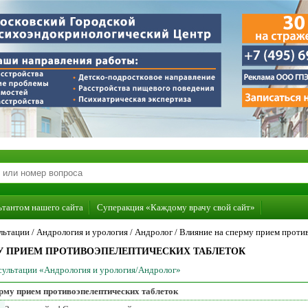
ьтантом нашего сайта
Суперакция «Каждому врачу свой сайт»
льтации /
Андрология и урология
/
Андролог
/
Влияние на сперму прием проти
У ПРИЕМ ПРОТИВОЭПЕЛЕПТИЧЕСКИХ ТАБЛЕТОК
нсультации «Андрология и урология/Андролог»
рму прием противоэпелептических таблеток