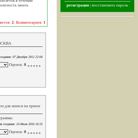
таблеток в течении
роятность зачать
регистрация
|
восстановить пароль
ветов:
2
; Комментариев:
1
МОСКВА.
создания:
07 Декабря 2012 22:04
Оценок:
0
он для записи на прием:
ограммы.
я создания:
24 Июля 2016 10:25
Оценок:
0