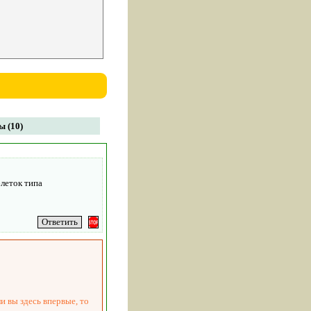
 (10)
леток типа
и вы здесь впервые, то