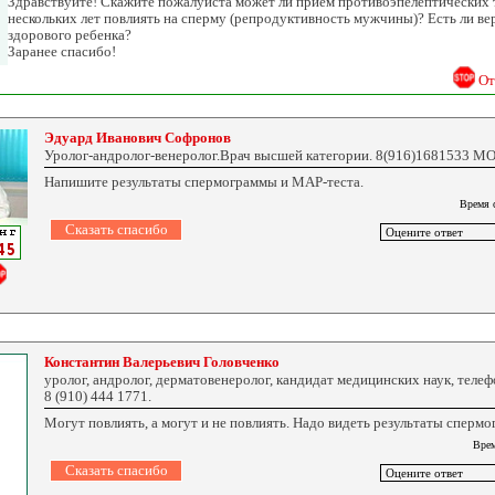
Здравствуйте! Скажите пожалуйста может ли прием противоэпелептических 
нескольких лет повлиять на сперму (репродуктивность мужчины)? Есть ли ве
здорового ребенка?
Заранее спасибо!
От
Эдуард Иванович Софронов
Уролог-андролог-венеролог.Врач высшей категории. 8(916)1681533 
Напишите результаты спермограммы и МАР-теста.
Время 
Константин Валерьевич Головченко
уролог, андролог, дерматовенеролог, кандидат медицинских наук, телеф
8 (910) 444 1771.
Могут повлиять, а могут и не повлиять. Надо видеть результаты сперм
Врем