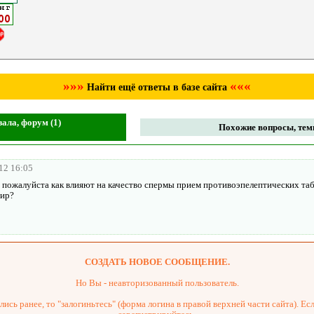
»»»
«««
Найти ещё ответы в базе сайта
ала, форум (1)
Похожие вопросы, темы
12 16:05
 пожалуйста как влияют на качество спермы прием противоэпелептических таб
вир?
СОЗДАТЬ НОВОЕ СООБЩЕНИЕ.
Но Вы - неавторизованный пользователь.
ись ранее, то "залогиньтесь" (форма логина в правой верхней части сайта). Есл