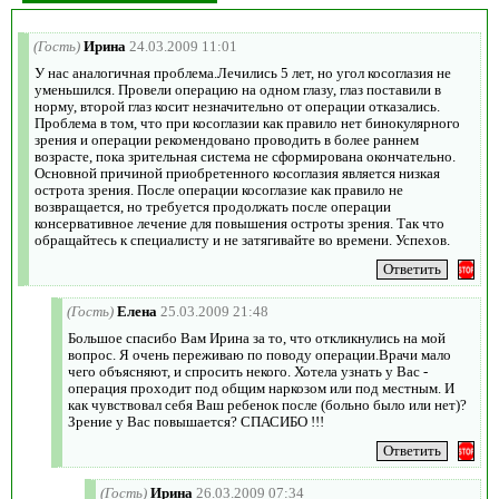
(Гость)
Ирина
24.03.2009 11:01
У нас аналогичная проблема.Лечились 5 лет, но угол косоглазия не
уменьшился. Провели операцию на одном глазу, глаз поставили в
норму, второй глаз косит незначительно от операции отказались.
Проблема в том, что при косоглазии как правило нет бинокулярного
зрения и операции рекомендовано проводить в более раннем
возрасте, пока зрительная система не сформирована окончательно.
Основной причиной приобретенного косоглазия является низкая
острота зрения. После операции косоглазие как правило не
возвращается, но требуется продолжать после операции
консервативное лечение для повышения остроты зрения. Так что
обращайтесь к специалисту и не затягивайте во времени. Успехов.
(Гость)
Елена
25.03.2009 21:48
Большое спасибо Вам Ирина за то, что откликнулись на мой
вопрос. Я очень переживаю по поводу операции.Врачи мало
чего объясняют, и спросить некого. Хотела узнать у Вас -
операция проходит под общим наркозом или под местным. И
как чувствовал себя Ваш ребенок после (больно было или нет)?
Зрение у Вас повышается? СПАСИБО !!!
(Гость)
Ирина
26.03.2009 07:34