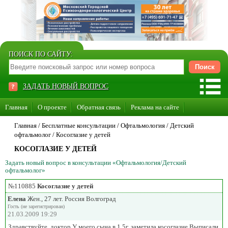
ПОИСК ПО САЙТУ:
ЗАДАТЬ НОВЫЙ ВОПРОС
Главная
О проекте
Обратная связь
Реклама на сайте
Стать консультантом нашего сайта
Главная
/ Бесплатные консультации /
Офтальмология
/
Детский
офтальмолог
/
Косоглазие у детей
Суперакция «Каждому врачу свой сайт»
КОСОГЛАЗИЕ У ДЕТЕЙ
Задать новый вопрос в консультации «Офтальмология/Детский
офтальмолог»
№110885
Косоглазие у детей
Елена
Жен., 27 лет. Россия Волгоград
Гость (не зарегистрирован)
21.03.2009 19:29
Здравствуйте, доктор.У моего сына в 1,5г. заметила косоглазие.Выписали