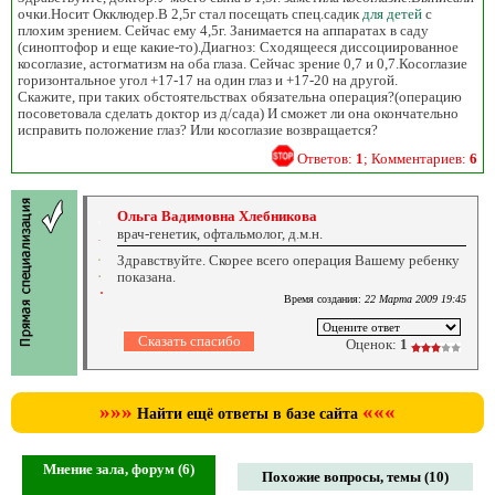
очки.Носит Окклюдер.В 2,5г стал посещать спец.садик
для детей
с
плохим зрением. Сейчас ему 4,5г. Занимается на аппаратах в саду
(синоптофор и еще какие-то).Диагноз: Сходящееся диссоциированное
косоглазие, астогматизм на оба глаза. Сейчас зрение 0,7 и 0,7.Косоглазие
горизонтальное угол +17-17 на один глаз и +17-20 на другой.
Скажите, при таких обстоятельствах обязательна операция?(операцию
посоветовала сделать доктор из д/сада) И сможет ли она окончательно
исправить положение глаз? Или косоглазие возвращается?
Ответов:
1
; Комментариев:
6
Ольга Вадимовна Хлебникова
врач-генетик, офтальмолог, д.м.н.
Здравствуйте. Скорее всего операция Вашему ребенку
показана.
Время создания:
22 Марта 2009 19:45
Оценок:
1
»»»
«««
Найти ещё ответы в базе сайта
Мнение зала, форум (6)
Похожие вопросы, темы (10)