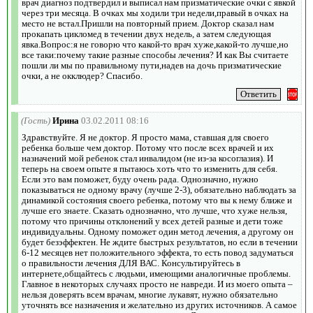
врач диагноз подтвердил и выписал нам призматические очки с явкой
через три месяца. В очках мы ходили три недели,правый в очках на
место не встал.Пришли на повторный прием. Доктор сказал нам
прокапать цикломед в течении двух недель, а затем следующая
явка.Вопрос:я не говорю что какой-то врач хуже,какой-то лучше,но
все таки:почему такие разные способы лечения? И как Вы считаете
пошли ли мы по правильному пути,надев на дочь призматические
очки, а не окклюдер? Спасибо.
(Гость)
Ирина
03.02.2011 08:16
Здравствуйте. Я не доктор. Я просто мама, ставшая для своего
ребенка больше чем доктор. Потому что после всех врачей и их
назначений мой ребенок стал инвалидом (не из-за косоглазия). И
теперь на своем опыте я пытаюсь хоть что то изменить для себя.
Если это вам поможет, буду очень рада. Однозначно, нужно
показываться не одному врачу (лучше 2-3), обязательно наблюдать за
динамикой состояния своего ребенка, потому что вы к нему ближе и
лучше его знаете. Сказать однозначно, что лучше, что хуже нельзя,
потому что причины отклонений у всех детей разные и дети тоже
индивидуальны. Одному поможет один метод лечения, а другому он
будет безэффектен. Не ждите быстрых результатов, но если в течении
6-12 месяцев нет положительного эффекта, то есть повод задуматься
о правильности лечения ДЛЯ ВАС. Консультируйтесь в
интернете,общайтесь с людьми, имеющими аналогичные проблемы.
Главное в некоторых случаях просто не навреди. И из моего опыта –
нельзя доверять всем врачам, многие лукавят, нужно обязательно
уточнять все назначения и желательно из других источников. А самое