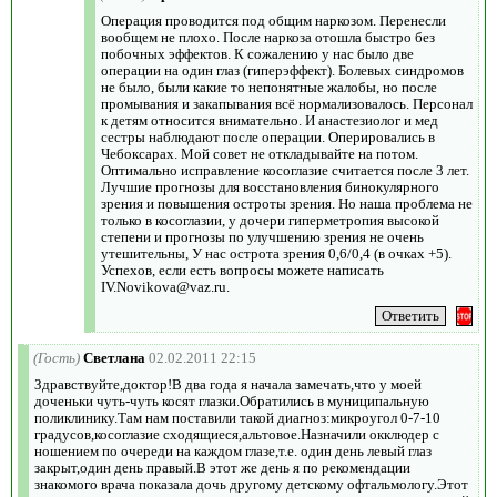
Операция проводится под общим наркозом. Перенесли
вообщем не плохо. После наркоза отошла быстро без
побочных эффектов. К сожалению у нас было две
операции на один глаз (гиперэффект). Болевых синдромов
не было, были какие то непонятные жалобы, но после
промывания и закапывания всё нормализовалось. Персонал
к детям относится внимательно. И анастезиолог и мед
сестры наблюдают после операции. Оперировались в
Чебоксарах. Мой совет не откладывайте на потом.
Оптимально исправление косоглазие считается после 3 лет.
Лучшие прогнозы для восстановления бинокулярного
зрения и повышения остроты зрения. Но наша проблема не
только в косоглазии, у дочери гиперметропия высокой
степени и прогнозы по улучшению зрения не очень
утешительны, У нас острота зрения 0,6/0,4 (в очках +5).
Успехов, если есть вопросы можете написать
IV.Novikova@vaz.ru.
(Гость)
Светлана
02.02.2011 22:15
Здравствуйте,доктор!В два года я начала замечать,что у моей
доченьки чуть-чуть косят глазки.Обратились в муниципальную
поликлинику.Там нам поставили такой диагноз:микроугол 0-7-10
градусов,косоглазие сходящиеся,альтовое.Назначили окклюдер с
ношением по очереди на каждом глазе,т.е. один день левый глаз
закрыт,один день правый.В этот же день я по рекомендации
знакомого врача показала дочь другому детскому офтальмологу.Этот