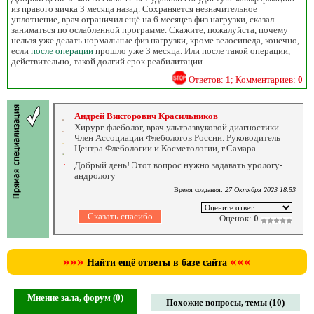
из правого яичка 3 месяца назад. Сохраняется незначительное
уплотнение, врач ограничил ещё на 6 месяцев физ.нагрузки, сказал
заниматься по ослабленной программе. Скажите, пожалуйста, почему
нельзя уже делать нормальные физ.нагрузки, кроме велосипеда, конечно,
если
после операции
прошло уже 3 месяца. Или после такой операции,
действительно, такой долгий срок реабилитации.
Ответов:
1
; Комментариев:
0
Андрей Викторович Красильников
Хирург-флеболог, врач ультразвуковой диагностики.
Член Ассоциации Флебологов России. Руководитель
Центра Флебологии и Косметологии, г.Самара
Добрый день! Этот вопрос нужно задавать урологу-
андрологу
Время создания:
27 Октября 2023 18:53
Оценок:
0
»»»
«««
Найти ещё ответы в базе сайта
Мнение зала, форум (0)
Похожие вопросы, темы (10)