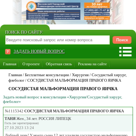
ПОИСК ПО САЙТУ:
ЗАДАТЬ НОВЫЙ ВОПРОС
Главная
О проекте
Обратная связь
Реклама на сайте
Стать консультантом нашего сайта
Главная
/ Бесплатные консультации /
Хирургия
/
Сосудистый хирург,
флеболог
/
СОСУДИСТАЯ МАЛЬФОРМАЦИЯ ПРАВОГО ЯИЧКА
Суперакция «Каждому врачу свой сайт»
СОСУДИСТАЯ МАЛЬФОРМАЦИЯ ПРАВОГО ЯИЧКА
Задать новый вопрос в консультации «Хирургия/Сосудистый хирург,
флеболог»
№1115342
СОСУДИСТАЯ МАЛЬФОРМАЦИЯ ПРАВОГО ЯИЧКА
ТАНЯ
Жен., 34 лет. РОССИЯ ЛИПЕЦК
Гость (не зарегистрирован)
27.10.2023 13:24
Добрый день! У моего сына 12 лет удалили сосудистую мальформацию