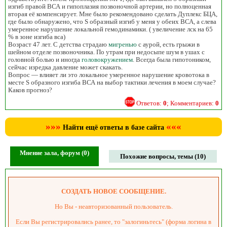
изгиб правой ВСА и гипоплазия позвоночной артерии, но полноценная
вторая её компенсирует. Мне было рекомендовано сделать Дуплекс БЦА,
где было обнаружено, что S образный изгиб у меня у обеих ВСА, а слева
умеренное нарушение локальной гемодинамики. ( увеличение лск на 65
% в зоне изгиба вса)
Возраст 47 лет. С детства страдаю
мигренью
с аурой, есть грыжи в
шейном отделе позвоночника. По утрам при недосыпе шум в ушах с
головной болью и иногда
головокружением
. Всегда была гипотоником,
сейчас изредка давление может скакать.
Вопрос — влияет ли это локальное умеренное нарушение кровотока в
месте S образного изгиба ВСА на выбор тактики лечения в моем случае?
Каков прогноз?
Ответов:
0
; Комментариев:
0
»»»
«««
Найти ещё ответы в базе сайта
Мнение зала, форум (0)
Похожие вопросы, темы (10)
СОЗДАТЬ НОВОЕ СООБЩЕНИЕ.
Но Вы - неавторизованный пользователь.
Если Вы регистрировались ранее, то "залогиньтесь" (форма логина в