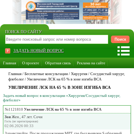
ПОИСК ПО САЙТУ:
ЗАДАТЬ НОВЫЙ ВОПРОС
Главная
О проекте
Обратная связь
Реклама на сайте
Стать консультантом нашего сайта
Главная
/ Бесплатные консультации /
Хирургия
/
Сосудистый хирург,
флеболог
/
Увеличение ЛСК на 65 % в зоне изгиба ВСА
Суперакция «Каждому врачу свой сайт»
УВЕЛИЧЕНИЕ ЛСК НА 65 % В ЗОНЕ ИЗГИБА ВСА
Задать новый вопрос в консультации «Хирургия/Сосудистый хирург,
флеболог»
№1121810
Увеличение ЛСК на 65 % в зоне изгиба ВСА
Зоя
Жен., 47 лет. Сочи
Гость (не зарегистрирован)
02.06.2026 00:33
Здравствуйте. После прохождения МРТ, где был выявлен S образный