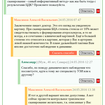
сканирование - самый информативный метод» как жы быть тогда с
результатами ЦДК? Проясните пожалуйста.
Максимов Алексей Васильевич
24.05.2016 07:47
Заключенипе пишет доктор. Это его взгляд на увиденную
картину. При сканировании БЦА степень стеноза от 10% может
свидетельствовать о формировании атеросклероза, и то не
всегда, а в сочетании с клинической картиной. Ещё в большей
степени это относится к картине, которая у Вас в артериях
левой нижней конечности. В плане дальнейшей тактики Вам
вполне достаточно наблюдение в динамике.
Александр
|
(Муж., 46 лет, Самара)
|
24.05.2016 12:27
Спасибо, по поводу динамического наблюдения что
посоветуете, идти к тому же специалисту УЗИ или к
другому?
Максимов Алексей Васильевич
24.05.2016 13:38
И тот и другой вариант вполне допустимы. А вот
сейчас провести контрольное триплексное
сканирование желательно, т.к. описанные у Вас