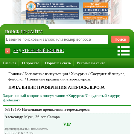
ПОИСК ПО САЙТУ:
ЗАДАТЬ НОВЫЙ ВОПРОС
Главная
О проекте
Обратная связь
Реклама на сайте
Стать консультантом нашего сайта
Главная
/ Бесплатные консультации /
Хирургия
/
Сосудистый хирург,
флеболог
/
Начальные проявления атеросклероза
Суперакция «Каждому врачу свой сайт»
НАЧАЛЬНЫЕ ПРОЯВЛЕНИЯ АТЕРОСКЛЕРОЗА
Задать новый вопрос в консультации «Хирургия/Сосудистый хирург,
флеболог»
№919195
Начальные проявления атеросклероза
Александр
Муж., 36 лет. Самара
VIP
Зарегистрированный пользователь
23.05.2016 12:39