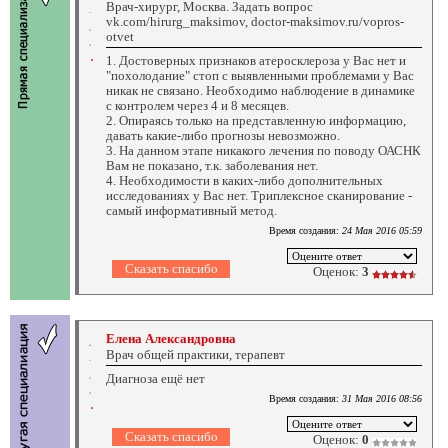
Врач-хирург, Москва. Задать вопрос
vk.com/hirurg_maksimov, doctor-maksimov.ru/vopros-
otvet
1. Достоверных признаков атеросклероза у Вас нет и
"похолодание" стоп с выявленными проблемами у Вас
никак не связано. Необходимо наблюдение в динамике
с контролем через 4 и 8 месяцев.
2. Опираясь только на представленную информацию,
давать какие-либо прогнозы невозможно.
3. На данном этапе никакого лечения по поводу ОАСНК
Вам не показано, т.к. заболевания нет.
4. Необходимости в каких-либо дополнительных
исследованиях у Вас нет. Триплексное сканирование -
самый информативный метод.
Время создания:
24 Мая 2016 05:59
Оценок:
3
Елена Александровна
Врач общей практики, терапевт
Диагноза ещё нет
Время создания:
31 Мая 2016 08:56
Оценок:
0