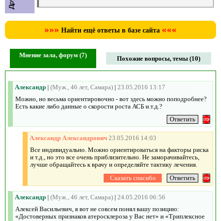
»»»
«««
Найти ещё ответы в базе сайта
Мнение зала, форум (7)
Похожие вопросы, темы (10)
Александр
|
(Муж., 46 лет, Самара)
|
23.05.2016 13:17
Можно, но весьма ориентировочно - вот здесь можно поподробнее?
Есть какие либо данные о скорости роста АСБ и.т.д.?
Александр Александрович
23.05.2016 14:03
Все индивидуально. Можно ориентироваться на факторы риска
и т.д., но это все очень приблизительно. Не заморачивайтесь,
лучше обращайтесь к врачу и определяйте тактику лечения.
Александр
|
(Муж., 46 лет, Самара)
|
24.05.2016 06:56
Алексей Васильевич, я вот не совсем понял вашу позицию:
«Достоверных признаков атеросклероза у Вас нет» и «Триплексное