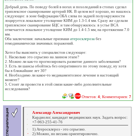
Добрый день. По поводу болей в ногах и похолоданий в стопах сделал
триплексное сканирование артерий НК. В целом всё хорошо, но нашлось
следующее: в зоне бифуркации ОБА слева по задней полуокружности
лоцируется локальное утолщение КИМ до 1.3-1.4 мм. Сразу же сделали
триплексное сканирование БЦС и там обнаружилось: в устье ВСА
отмечается локальное утолщение КИМ до 1.4-1.5 мм, на протяжении 7.0
мм.
Оба заключения: начальные признаки
атеросклероза
без
гемодинамически значимых поражений.
Хотел бы выяснить у специалистов следующее:
1. Насколько это серьезно на ланном этапе?
2. Можно ли как-то прогнозировать развитие данного заболевания?
3. Есть ли шансы обойтись без оперативного по этому поводу, ну хотя
бы в ближайшие лет 30?
4. Необходимо ли какое-то медикаментозное лечение в настоящий
момент?
5. Стоит ли провести в этой связи какие-либо дополнительные
исследования?
Ответов:
4
; Комментариев:
7
Александр Александрович
Кардиолог, кандидат медицинских наук. Задать вопрос:
+7-963-255-41-76
1) Атеросклероз - это серьезно.
2) Можно, но весьма ориентировочно.